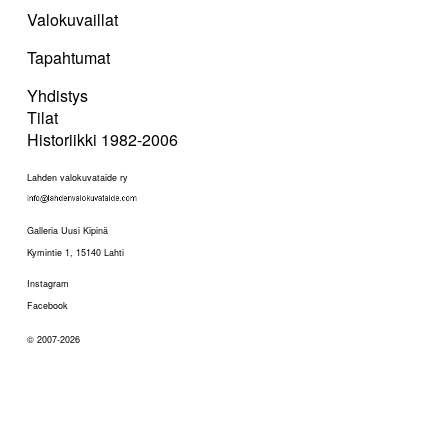
Valokuvaillat
Tapahtumat
Yhdistys
Tilat
Historiikki 1982-2006
Lahden valokuvataide ry
Galleria Uusi Kipinä
Kymintie 1, 15140 Lahti
Instagram
Facebook
© 2007-2026