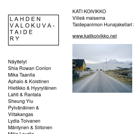
KATI KOIVIKKO
Viileä maisema
Taidepanimon Hunajakellari 
www.katikoivikko.net
Näyttelyt
Shia Rowan Conlon
Mika Taanila
Aphalo & Koistinen
Hietikko & Hyyryläinen
Lahti & Rantala
Sheung Yiu
Pylvänäinen &
Viitakangas
Lydia Toivanen
Mäntynen & Siitonen
Milja Laurila