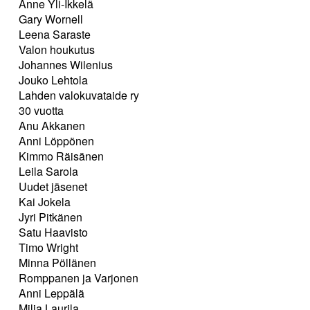
Anne Yli-Ikkelä
Gary Wornell
Leena Saraste
Valon houkutus
Johannes Wilenius
Jouko Lehtola
Lahden valokuvataide ry
30 vuotta
Anu Akkanen
Anni Löppönen
Kimmo Räisänen
Leila Sarola
Uudet jäsenet
Kai Jokela
Jyri Pitkänen
Satu Haavisto
Timo Wright
Minna Pöllänen
Romppanen ja Varjonen
Anni Leppälä
Milja Laurila