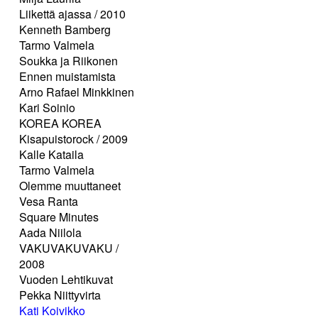
Liikettä ajassa / 2010
Kenneth Bamberg
Tarmo Valmela
Soukka ja Riikonen
Ennen muistamista
Arno Rafael Minkkinen
Kari Soinio
KOREA KOREA
Kisapuistorock / 2009
Kalle Kataila
Tarmo Valmela
Olemme muuttaneet
Vesa Ranta
Square Minutes
Aada Niilola
VAKUVAKUVAKU /
2008
Vuoden Lehtikuvat
Pekka Niittyvirta
Kati Koivikko