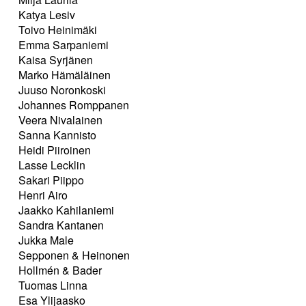
Katya Lesiv
Toivo Heinimäki
Emma Sarpaniemi
Kaisa Syrjänen
Marko Hämäläinen
Juuso Noronkoski
Johannes Romppanen
Veera Nivalainen
Sanna Kannisto
Heidi Piiroinen
Lasse Lecklin
Sakari Piippo
Henri Airo
Jaakko Kahilaniemi
Sandra Kantanen
Jukka Male
Sepponen & Heinonen
Hollmén & Bader
Tuomas Linna
Esa Ylijaasko