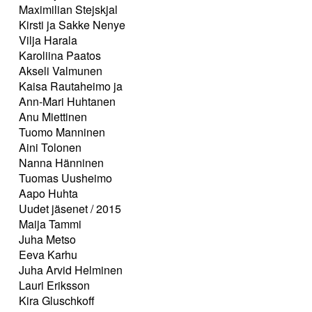
Maximilian Stejskjal
Kirsti ja Sakke Nenye
Vilja Harala
Karoliina Paatos
Akseli Valmunen
Kaisa Rautaheimo ja
Ann-Mari Huhtanen
Anu Miettinen
Tuomo Manninen
Aini Tolonen
Nanna Hänninen
Tuomas Uusheimo
Aapo Huhta
Uudet jäsenet / 2015
Maija Tammi
Juha Metso
Eeva Karhu
Juha Arvid Helminen
Lauri Eriksson
Kira Gluschkoff