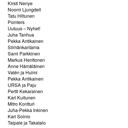
Kirsti Nenye
Noomi Ljungdell
Tatu Hiltunen
Pointers
Uutuus – Nyhet!
Juha Tanhua
Pekka Antikainen
Silmänkantama
Sami Parkkinen
Markus Henttonen
Anne Hämäläinen
Vatén ja Hulmi
Pekka Antikainen
URSA ja Paju
Pertti Kekarainen
Kari Kuitunen
Mitro Kontturi
Juha-Pekka Inkinen
Kari Soinio
Taipale ja Takatalo