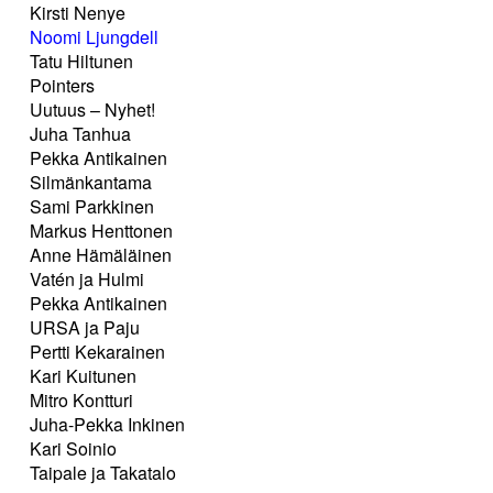
Kirsti Nenye
Noomi Ljungdell
Tatu Hiltunen
Pointers
Uutuus – Nyhet!
Juha Tanhua
Pekka Antikainen
Silmänkantama
Sami Parkkinen
Markus Henttonen
Anne Hämäläinen
Vatén ja Hulmi
Pekka Antikainen
URSA ja Paju
Pertti Kekarainen
Kari Kuitunen
Mitro Kontturi
Juha-Pekka Inkinen
Kari Soinio
Taipale ja Takatalo