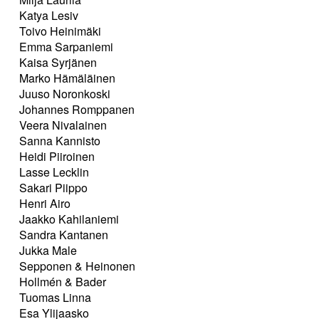
Katya Lesiv
Toivo Heinimäki
Emma Sarpaniemi
Kaisa Syrjänen
Marko Hämäläinen
Juuso Noronkoski
Johannes Romppanen
Veera Nivalainen
Sanna Kannisto
Heidi Piiroinen
Lasse Lecklin
Sakari Piippo
Henri Airo
Jaakko Kahilaniemi
Sandra Kantanen
Jukka Male
Sepponen & Heinonen
Hollmén & Bader
Tuomas Linna
Esa Ylijaasko