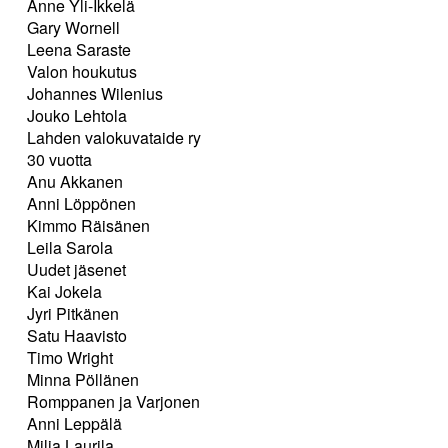
Anne Yli-Ikkelä
Gary Wornell
Leena Saraste
Valon houkutus
Johannes Wilenius
Jouko Lehtola
Lahden valokuvataide ry
30 vuotta
Anu Akkanen
Anni Löppönen
Kimmo Räisänen
Leila Sarola
Uudet jäsenet
Kai Jokela
Jyri Pitkänen
Satu Haavisto
Timo Wright
Minna Pöllänen
Romppanen ja Varjonen
Anni Leppälä
Milja Laurila