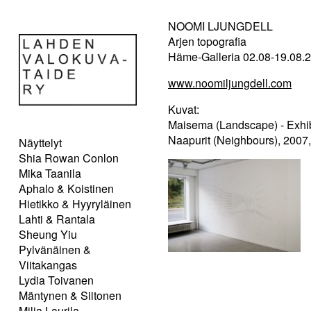
NOOMI LJUNGDELL
Arjen topografia
Häme-Galleria 02.08-19.08.
www.noomiljungdell.com
Kuvat:
Maisema (Landscape) - Exhib
Naapurit (Neighbours), 2007,
Näyttelyt
Shia Rowan Conlon
Mika Taanila
Aphalo & Koistinen
Hietikko & Hyyryläinen
Lahti & Rantala
Sheung Yiu
Pylvänäinen &
Viitakangas
Lydia Toivanen
Mäntynen & Siitonen
Milja Laurila