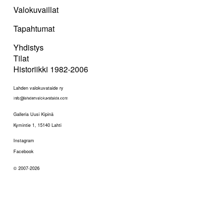
Valokuvaillat
Tapahtumat
Yhdistys
Tilat
Historiikki 1982-2006
Lahden valokuvataide ry
Galleria Uusi Kipinä
Kymintie 1, 15140 Lahti
Instagram
Facebook
© 2007-2026