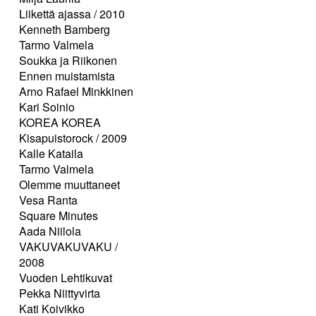
Liikettä ajassa / 2010
Kenneth Bamberg
Tarmo Valmela
Soukka ja Riikonen
Ennen muistamista
Arno Rafael Minkkinen
Kari Soinio
KOREA KOREA
Kisapuistorock / 2009
Kalle Kataila
Tarmo Valmela
Olemme muuttaneet
Vesa Ranta
Square Minutes
Aada Niilola
VAKUVAKUVAKU /
2008
Vuoden Lehtikuvat
Pekka Niittyvirta
Kati Koivikko