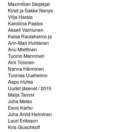
Maximilian Stejskjal
Kirsti ja Sakke Nenye
Vilja Harala
Karoliina Paatos
Akseli Valmunen
Kaisa Rautaheimo ja
Ann-Mari Huhtanen
Anu Miettinen
Tuomo Manninen
Aini Tolonen
Nanna Hänninen
Tuomas Uusheimo
Aapo Huhta
Uudet jäsenet / 2015
Maija Tammi
Juha Metso
Eeva Karhu
Juha Arvid Helminen
Lauri Eriksson
Kira Gluschkoff