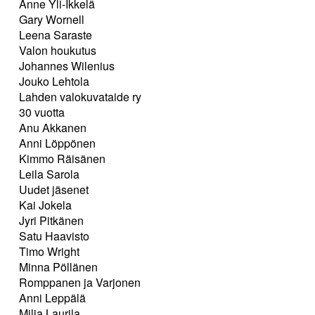
Anne Yli-Ikkelä
Gary Wornell
Leena Saraste
Valon houkutus
Johannes Wilenius
Jouko Lehtola
Lahden valokuvataide ry
30 vuotta
Anu Akkanen
Anni Löppönen
Kimmo Räisänen
Leila Sarola
Uudet jäsenet
Kai Jokela
Jyri Pitkänen
Satu Haavisto
Timo Wright
Minna Pöllänen
Romppanen ja Varjonen
Anni Leppälä
Milja Laurila