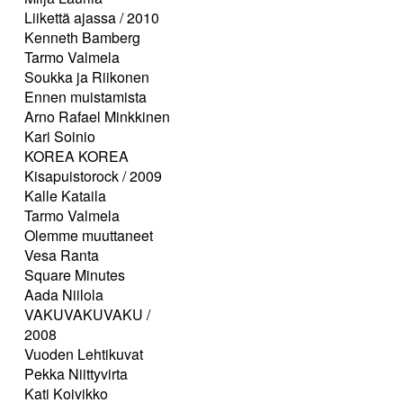
Liikettä ajassa / 2010
Kenneth Bamberg
Tarmo Valmela
Soukka ja Riikonen
Ennen muistamista
Arno Rafael Minkkinen
Kari Soinio
KOREA KOREA
Kisapuistorock / 2009
Kalle Kataila
Tarmo Valmela
Olemme muuttaneet
Vesa Ranta
Square Minutes
Aada Niilola
VAKUVAKUVAKU /
2008
Vuoden Lehtikuvat
Pekka Niittyvirta
Kati Koivikko