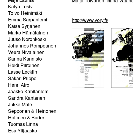
Maija Toivanen, Niina Vatan
Katya Lesiv
Toivo Heinimäki
Emma Sarpaniemi
http://www.vory.fi/
Kaisa Syrjänen
Marko Hämäläinen
Juuso Noronkoski
Johannes Romppanen
Veera Nivalainen
Sanna Kannisto
Heidi Piiroinen
Lasse Lecklin
Sakari Piippo
Henri Airo
Jaakko Kahilaniemi
Sandra Kantanen
Jukka Male
Sepponen & Heinonen
Hollmén & Bader
Tuomas Linna
Esa Ylijaasko