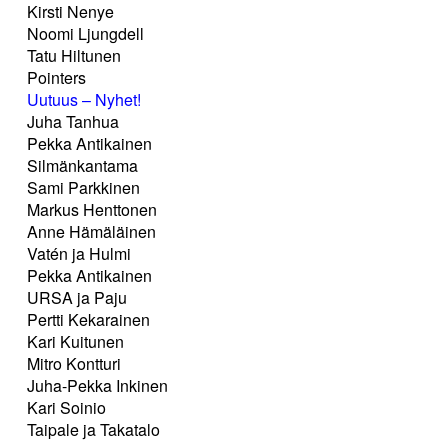
Kirsti Nenye
Noomi Ljungdell
Tatu Hiltunen
Pointers
Uutuus – Nyhet!
Juha Tanhua
Pekka Antikainen
Silmänkantama
Sami Parkkinen
Markus Henttonen
Anne Hämäläinen
Vatén ja Hulmi
Pekka Antikainen
URSA ja Paju
Pertti Kekarainen
Kari Kuitunen
Mitro Kontturi
Juha-Pekka Inkinen
Kari Soinio
Taipale ja Takatalo