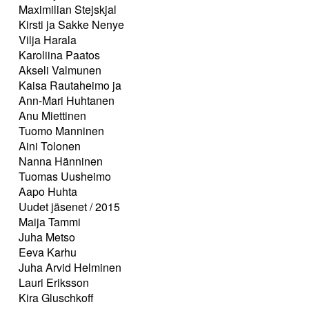
Maximilian Stejskjal
Kirsti ja Sakke Nenye
Vilja Harala
Karoliina Paatos
Akseli Valmunen
Kaisa Rautaheimo ja
Ann-Mari Huhtanen
Anu Miettinen
Tuomo Manninen
Aini Tolonen
Nanna Hänninen
Tuomas Uusheimo
Aapo Huhta
Uudet jäsenet / 2015
Maija Tammi
Juha Metso
Eeva Karhu
Juha Arvid Helminen
Lauri Eriksson
Kira Gluschkoff