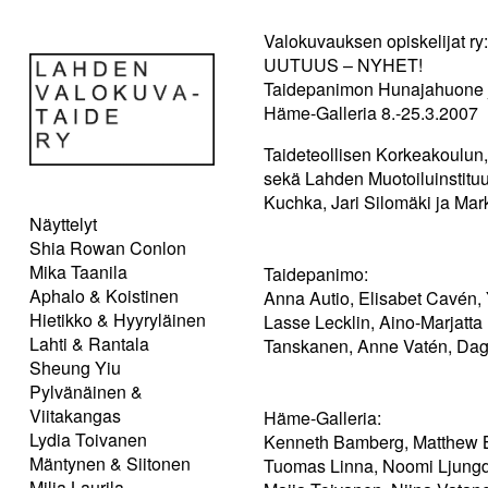
Valokuvauksen opiskelijat ry:
UUTUUS – NYHET!
Taidepanimon Hunajahuone ja
Häme-Galleria 8.-25.3.2007
Taideteollisen Korkeakoulun
sekä Lahden Muotoiluinstituu
Kuchka, Jari Silomäki ja Mar
Näyttelyt
Shia Rowan Conlon
Mika Taanila
Taidepanimo:
Aphalo & Koistinen
Anna Autio, Elisabet Cavén, 
Hietikko & Hyyryläinen
Lasse Lecklin, Aino-Marjatta
Lahti & Rantala
Tanskanen, Anne Vatén, Dagm
Sheung Yiu
Pylvänäinen &
Viitakangas
Häme-Galleria:
Lydia Toivanen
Kenneth Bamberg, Matthew Ba
Mäntynen & Siitonen
Tuomas Linna, Noomi Ljungde
Milja Laurila