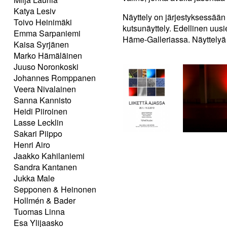
Katya Lesiv
Näyttely on järjestyksessään
Toivo Heinimäki
kutsunäyttely. Edellinen uusi
Emma Sarpaniemi
Häme-Galleriassa. Näyttelyä 
Kaisa Syrjänen
Marko Hämäläinen
Juuso Noronkoski
Johannes Romppanen
Veera Nivalainen
Sanna Kannisto
Heidi Piiroinen
Lasse Lecklin
Sakari Piippo
Henri Airo
Jaakko Kahilaniemi
Sandra Kantanen
Jukka Male
Sepponen & Heinonen
Hollmén & Bader
Tuomas Linna
Esa Ylijaasko