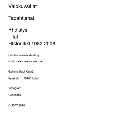
Valokuvaillat
Tapahtumat
Yhdistys
Tilat
Historiikki 1982-2006
Lahden valokuvataide ry
Galleria Uusi Kipinä
Kymintie 1, 15140 Lahti
Instagram
Facebook
© 2007-2026