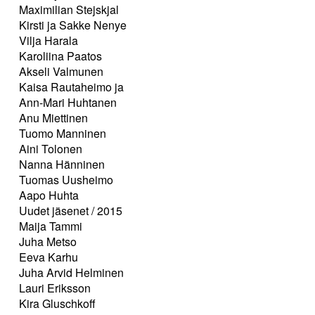
Maximilian Stejskjal
Kirsti ja Sakke Nenye
Vilja Harala
Karoliina Paatos
Akseli Valmunen
Kaisa Rautaheimo ja
Ann-Mari Huhtanen
Anu Miettinen
Tuomo Manninen
Aini Tolonen
Nanna Hänninen
Tuomas Uusheimo
Aapo Huhta
Uudet jäsenet / 2015
Maija Tammi
Juha Metso
Eeva Karhu
Juha Arvid Helminen
Lauri Eriksson
Kira Gluschkoff