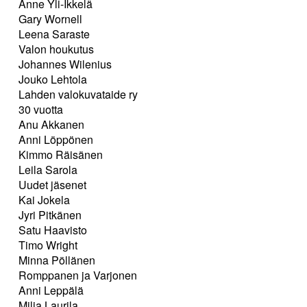
Anne Yli-Ikkelä
Gary Wornell
Leena Saraste
Valon houkutus
Johannes Wilenius
Jouko Lehtola
Lahden valokuvataide ry
30 vuotta
Anu Akkanen
Anni Löppönen
Kimmo Räisänen
Leila Sarola
Uudet jäsenet
Kai Jokela
Jyri Pitkänen
Satu Haavisto
Timo Wright
Minna Pöllänen
Romppanen ja Varjonen
Anni Leppälä
Milja Laurila