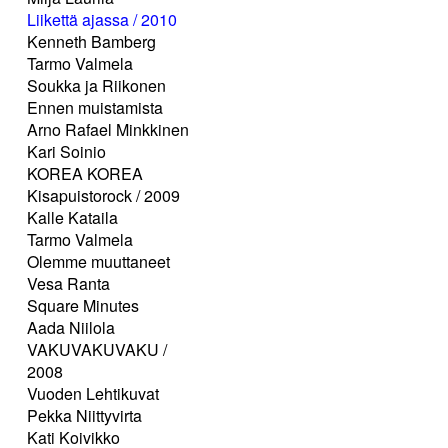
Liikettä ajassa / 2010
Kenneth Bamberg
Tarmo Valmela
Soukka ja Riikonen
Ennen muistamista
Arno Rafael Minkkinen
Kari Soinio
KOREA KOREA
Kisapuistorock / 2009
Kalle Kataila
Tarmo Valmela
Olemme muuttaneet
Vesa Ranta
Square Minutes
Aada Niilola
VAKUVAKUVAKU /
2008
Vuoden Lehtikuvat
Pekka Niittyvirta
Kati Koivikko