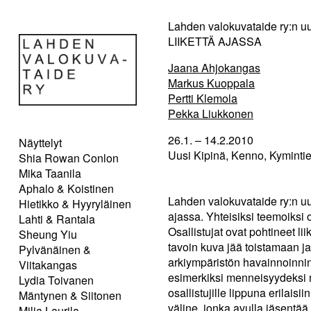
Lahden valokuvataide ry:n uu
LIIKETTÄ AJASSA
Jaana Ahjokangas
Markus Kuoppala
Pertti Klemola
Pekka Liukkonen
26.1. – 14.2.2010
Näyttelyt
Uusi Kipinä, Kenno, Kymintie
Shia Rowan Conlon
Mika Taanila
Aphalo & Koistinen
Lahden valokuvataide ry:n uu
Hietikko & Hyyryläinen
ajassa. Yhteisiksi teemoiksi 
Lahti & Rantala
Osallistujat ovat pohtineet l
Sheung Yiu
tavoin kuva jää toistamaan ja
Pylvänäinen &
arkiympäristön havainnoinnin
Viitakangas
esimerkiksi menneisyydeksi m
Lydia Toivanen
osallistujille lippuna erilais
Mäntynen & Siitonen
väline, jonka avulla jäsentä
Milja Laurila