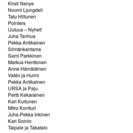
Kirsti Nenye
Noomi Ljungdell
Tatu Hiltunen
Pointers
Uutuus – Nyhet!
Juha Tanhua
Pekka Antikainen
Silmänkantama
Sami Parkkinen
Markus Henttonen
Anne Hämäläinen
Vatén ja Hulmi
Pekka Antikainen
URSA ja Paju
Pertti Kekarainen
Kari Kuitunen
Mitro Kontturi
Juha-Pekka Inkinen
Kari Soinio
Taipale ja Takatalo