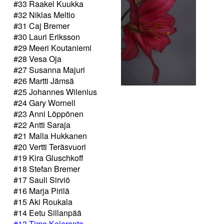
#33 Raakel Kuukka
#32 Niklas Meltio
#31 Caj Bremer
#30 Lauri Eriksson
#29 Meeri Koutaniemi
#28 Vesa Oja
#27 Susanna Majuri
#26 Martti Jämsä
#25 Johannes Wilenius
#24 Gary Wornell
#23 Anni Löppönen
#22 Antti Saraja
#21 Malla Hukkanen
#20 Vertti Teräsvuori
#19 Kira Gluschkoff
#18 Stefan Bremer
#17 Sauli Sirviö
#16 Marja Pirilä
#15 Aki Roukala
#14 Eetu Sillanpää
#13 Timo Kelaranta