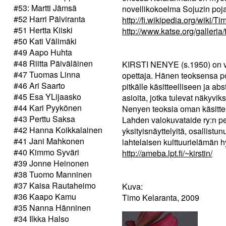
#53: Martti Jämsä
novellikokoelma Sojuzin poj
#52 Harri Pälviranta
http://fi.wikipedia.org/wiki/T
#51 Hertta Kiiski
http://www.katse.org/galleria
#50 Kati Välimäki
#49 Aapo Huhta
#48 Riitta Päiväläinen
KIRSTI NENYE (s.1950) on va
#47 Tuomas Linna
opettaja. Hänen teoksensa po
#46 Ari Saarto
pitkälle käsitteelliseen ja a
#45 Esa YLijaasko
asioita, jotka tulevat näkyviks
#44 Kari Pyykönen
Nenyen teoksia oman käsitte
#43 Perttu Saksa
Lahden valokuvataide ry:n pe
#42 Hanna Koikkalainen
yksityisnäyttelyitä, osallistun
#41 Jani Mahkonen
lahtelaisen kulttuurielämän h
#40 Kimmo Syväri
http://ameba.lpt.fi/~kirstin/
#39 Jonne Heinonen
#38 Tuomo Manninen
#37 Kaisa Rautaheimo
Kuva:
#36 Kaapo Kamu
Timo Kelaranta, 2009
#35 Nanna Hänninen
#34 Ilkka Halso