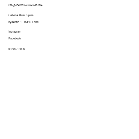
Galleria Uusi Kipinä
Kymintie 1, 15140 Lahti
Instagram
Facebook
© 2007-2026