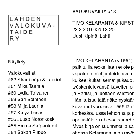
VALOKUVAILTA #13
TIMO KELARANTA & KIRST
23.3.2010 klo 18-20
Uusi Kipinä, Lahti
TIMO KELARANTA (s.1951) on 
Näyttelyt
palkituilla teoksillaan ei ol
Valokuvaillat
vapaiden mielijohteidensa mu
#62 Strauberga & Taddei
kulkee: kukat, seinät ja kaup
#61 Mika Taanila
työskentelevänsä kävellen p
#60 Lydia Toivanen
ja Pariisi, ja luottaen vaist
#59 Sari Soininen
Hän kutsuu tätä näkemystää
#58 Milja Laurila
kuvannut vuodesta 1965 lähti
#57 Katya Lesiv
korkeakoulussa lehtorina ja p
#56 Juuso Noronkoski
opetustöiden ohessa suurehk
#55 Emma Sarpaniemi
Myös kirja on suunnitteilla s
#54 Sakari Piippo
ohessa Kelarannalla on myös k