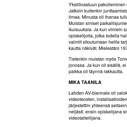
Yksilövastuun pakoileminen o
Jatkoin kuitenkin junttaamist
ilmaa. Minusta oli ihanaa tu
Muistan siniset paikallisjunie
ikuisuuksia. Ja kun viimein 
opiskelijoita, jotka todella ha
valmiit sitoutumaan heille tar
kautta näkivät. Mielestäni 19
Tietenkin muistan myös Torv
jonossa. Ja kun oli sisällä, 
paikka oli täynnä rakkautta.
MIKA TAANILA
Lahden AV-biennale oli valoku
videoteosten, installaatioid
järjestettiin yhteensä seits
neljästi; ensin opiskelijana s
videotaiteilijana.