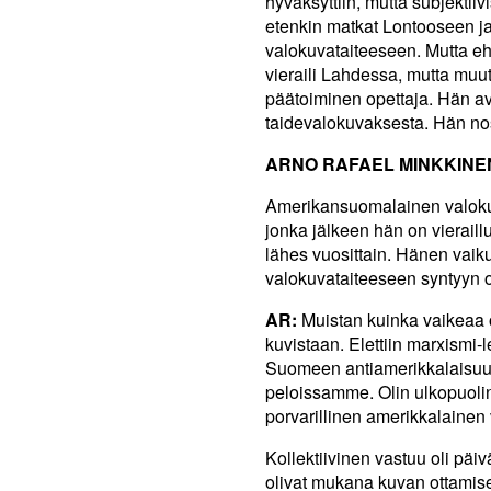
hyväksyttiin, mutta subjektii
etenkin matkat Lontooseen ja 
valokuvataiteeseen. Mutta eh
vieraili Lahdessa, mutta muu
päätoiminen opettaja. Hän a
taidevalokuvaksesta. Hän nost
ARNO RAFAEL MINKKINE
Amerikansuomalainen valokuv
jonka jälkeen hän on vieraill
lähes vuosittain. Hänen vai
valokuvataiteeseen syntyyn 
AR:
Muistan kuinka vaikeaa o
kuvistaan. Elettiin marxismi
Suomeen antiamerikkalaisuud
peloissamme. Olin ulkopuolin
porvarillinen amerikkalainen
Kollektiivinen vastuu oli päi
olivat mukana kuvan ottamisessa