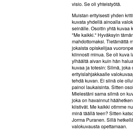
visio. Se oli yhteistyötä.
Muistan erityisesti yhden kriti
kuvata yhdellä ainoalla valokuv
seinälle. Osoitin yhtä kuvaa
"Me kaikki." Hyväksyin tämän
mahdottomaksi. Tietämättä mit
jokaista opiskelijaa vuoronper
kiinnosti minua. Se oli kuva 
ylhäältä aivan kuin hän halua
kuvaa ja totesin: Silmä, joka
erityislahjakkaalle valokuvaaj
tehdä kuvan. Ei siinä ole ollu
painoi laukaisinta. Sitten oso
Mielestäni sama silmä on k
joka on havainnut häähetken
kiistivät. Me kaikki otimme nu
minä täällä teen? Sitten kats
Jorma Puranen. Sillä hetkell
valokuvausta opettamaan.