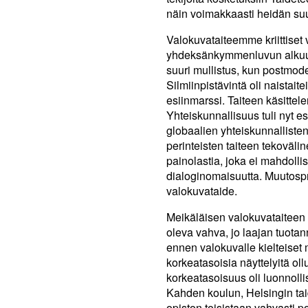
näin voimakkaasti heidän su
Valokuvataiteemme kriittiset
yhdeksänkymmenluvun alkuun
suuri mullistus, kun postmod
Silmiinpistävintä oli naistai
esiinmarssi. Taiteen käsittel
Yhteiskunnallisuus tuli nyt e
globaalien yhteiskunnalliste
perinteisten taiteen tekovälin
painolastia, joka ei mahdollis
dialoginomaisuutta. Muutospr
valokuvataide.
Meikäläisen valokuvataiteen
oleva vahva, jo laajan tuota
ennen valokuvalle kielteiset 
korkeatasoisia näyttelyitä ol
korkeatasoisuus oli luonnolli
Kahden koulun, Helsingin tai
opiston toisistaan vahvasti p