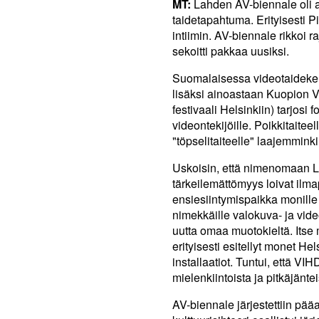
MT:
Lahden AV-biennale oli ai
taidetapahtuma. Erityisesti P
intiimin. AV-biennale rikkoi ra
sekoitti pakkaa uusiksi.
Suomalaisessa videotaidekent
lisäksi ainoastaan Kuopion V
festivaali Helsinkiin) tarjosi 
videontekijöille. Poikkitait
"töpselitaiteelle" laajemminki
Uskoisin, että nimenomaan 
tärkeilemättömyys loivat ilmap
ensiesiintymispaikka monille 
nimekkäille valokuva- ja video
uutta omaa muotokieltä. Itse
erityisesti esitellyt monet H
installaatiot. Tuntui, että 
mielenkiintoista ja pitkäjänte
AV-biennale järjestettiin pä