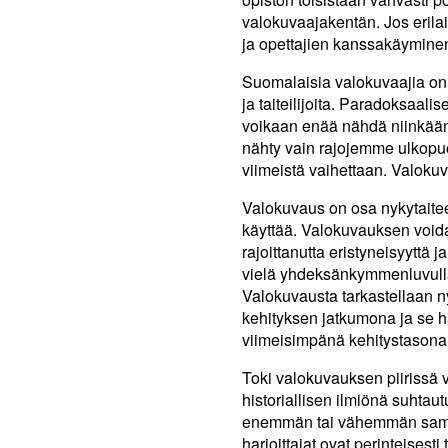
valokuvaajakentän. Jos erilaisu
ja opettajien kanssakäyminen 
Suomalaisia valokuvaajia on 
ja taiteilijoita. Paradoksaali
voikaan enää nähdä niinkään 
nähty vain rajojemme ulkopu
viimeistä vaihettaan. Valokuv
Valokuvaus on osa nykytaiteen
käyttää. Valokuvauksen voida
rajoittanutta eristyneisyyttä j
vielä yhdeksänkymmenluvulla
Valokuvausta tarkastellaan n
kehityksen jatkumona ja se 
viimeisimpänä kehitystasona
Toki valokuvauksen piirissä
historiallisen ilmiönä suhtaut
enemmän tai vähemmän saman
harjoittajat ovat perinteises