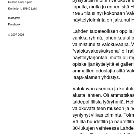
Galleria Uusi Kipinä
lopulla, mutta jo ennen sitä H
Kymintie 1, 15140 Lahti
1985 tila siirtyi kokonaan V
Instagram
näyttelytoiminta on jatkunu
Facebook
Lahden taideteollisen oppila
© 2007-2026
vankka ryhmä, johon kuului os
valmistuneita valokuvaajia.
"valokuvakeskuksena" oli ratk
näyttelytarjontaa, mutta oli
opiskelijanäyttelyitä ei gall
ammattien edustajia sillä Val
laaja-alainen yhdistys.
Valokuvan asemaa ja koulutuks
alusta lähtien. Oli ammattikas
taidepoliittisia työryhmiä, 
valokuvataiteen museon ja he
syntynyt vilkas toiminta. Toim
Välillä huudettiin ja naurettii
80-lukujen vaihteessa Lahdes