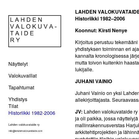
LAHDEN VALOKUVATAIDE
Historiikki 1982–2006
Koonnut: Kirsti Nenye
Kirjoitus perustuu tekemääni 
yhdistyksen toiminnan eri ajan
kannalta kronologisessa järj
mutta toivon kuitenkin haasta
Näyttelyt
lukijalle.
Valokuvaillat
JUHANI VAINIO
Tapahtumat
Juhani Vainio on yksi Lahden
Yhdistys
allekirjoittajasta. Seuraavas
Tilat
JV:
Lahden valokuvataide ry p
Historiikki 1982-2006
ja oli paikka, jossa näyttelyjä 
mallinrakennusverstas Harjuka
Lahden valokuvataide ry
arkkitehtiprojektien ja lähinn
pystytettiin tiloihin valokuva