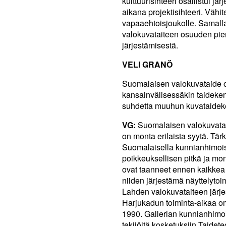
kulttuurisihteeri osallistui 
aikana projektisihteeri. Vähi
vapaaehtoisjoukolle. Samall
valokuvataiteen osuuden pie
järjestämisestä.
VELI GRANÖ
Suomalaisen valokuvataide o
kansainvälisessäkin taideken
suhdetta muuhun kuvataidek
VG:
Suomalaisen valokuvatai
on monta erilaista syytä. Tärk
Suomalaisella kunnianhimoise
poikkeuksellisen pitkä ja mo
ovat taanneet ennen kaikkea l
niiden järjestämä näyttelyto
Lahden valokuvataiteen järje
Harjukadun toiminta-aikaa o
1990. Gallerian kunnianhimoi
tekijöitä kosketuksiin Taidet