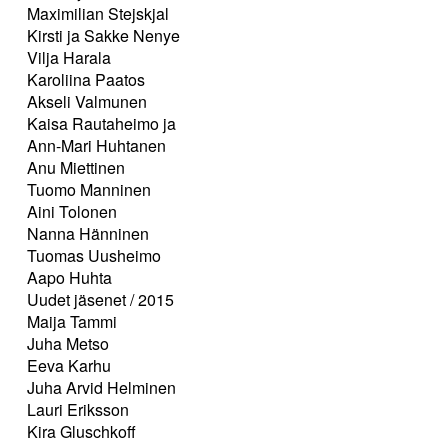
Maximilian Stejskjal
Kirsti ja Sakke Nenye
Vilja Harala
Karoliina Paatos
Akseli Valmunen
Kaisa Rautaheimo ja
Ann-Mari Huhtanen
Anu Miettinen
Tuomo Manninen
Aini Tolonen
Nanna Hänninen
Tuomas Uusheimo
Aapo Huhta
Uudet jäsenet / 2015
Maija Tammi
Juha Metso
Eeva Karhu
Juha Arvid Helminen
Lauri Eriksson
Kira Gluschkoff