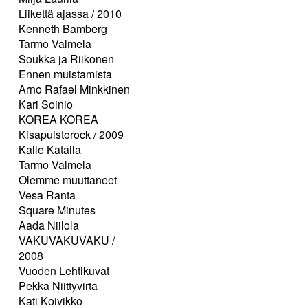
Liikettä ajassa / 2010
Kenneth Bamberg
Tarmo Valmela
Soukka ja Riikonen
Ennen muistamista
Arno Rafael Minkkinen
Kari Soinio
KOREA KOREA
Kisapuistorock / 2009
Kalle Kataila
Tarmo Valmela
Olemme muuttaneet
Vesa Ranta
Square Minutes
Aada Niilola
VAKUVAKUVAKU /
2008
Vuoden Lehtikuvat
Pekka Niittyvirta
Kati Koivikko