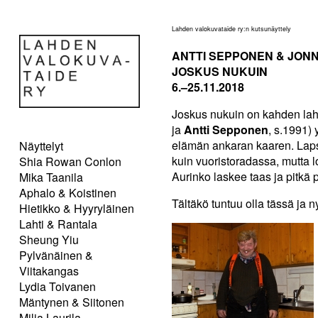
Lahden valokuvataide ry:n kutsunäyttely
ANTTI SEPPONEN & JON
JOSKUS NUKUIN
6.–25.11.2018
Joskus nukuin on kahden laht
ja
Antti Sepponen
, s.1991) 
elämän ankaran kaaren. Laps
Näyttelyt
kuin vuoristoradassa, mutta l
Shia Rowan Conlon
Aurinko laskee taas ja pitkä 
Mika Taanila
Aphalo & Koistinen
Tältäkö tuntuu olla tässä ja n
Hietikko & Hyyryläinen
Lahti & Rantala
Sheung Yiu
Pylvänäinen &
Viitakangas
Lydia Toivanen
Mäntynen & Siitonen
Milja Laurila