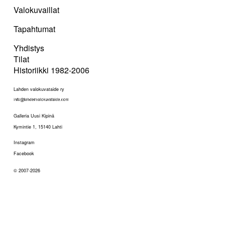
Valokuvaillat
Tapahtumat
Yhdistys
Tilat
Historiikki 1982-2006
Lahden valokuvataide ry
Galleria Uusi Kipinä
Kymintie 1, 15140 Lahti
Instagram
Facebook
© 2007-2026