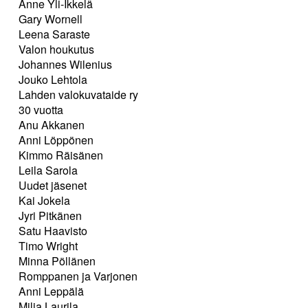
Anne Yli-Ikkelä
Gary Wornell
Leena Saraste
Valon houkutus
Johannes Wilenius
Jouko Lehtola
Lahden valokuvataide ry
30 vuotta
Anu Akkanen
Anni Löppönen
Kimmo Räisänen
Leila Sarola
Uudet jäsenet
Kai Jokela
Jyri Pitkänen
Satu Haavisto
Timo Wright
Minna Pöllänen
Romppanen ja Varjonen
Anni Leppälä
Milja Laurila