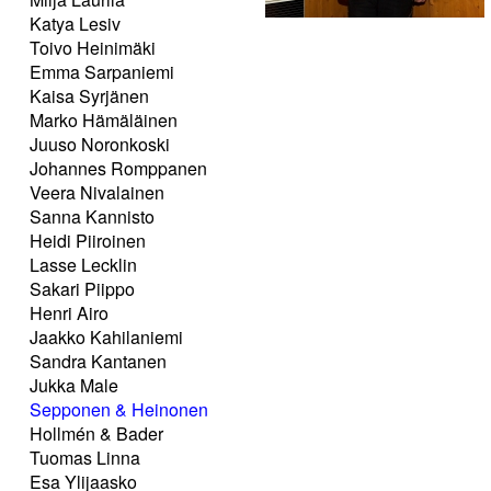
Katya Lesiv
Toivo Heinimäki
Emma Sarpaniemi
Kaisa Syrjänen
Marko Hämäläinen
Juuso Noronkoski
Johannes Romppanen
Veera Nivalainen
Sanna Kannisto
Heidi Piiroinen
Lasse Lecklin
Sakari Piippo
Henri Airo
Jaakko Kahilaniemi
Sandra Kantanen
Jukka Male
Sepponen & Heinonen
Hollmén & Bader
Tuomas Linna
Esa Ylijaasko