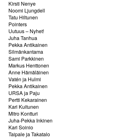
Kirsti Nenye
Noomi Ljungdell
Tatu Hiltunen
Pointers
Uutuus – Nyhet!
Juha Tanhua
Pekka Antikainen
Silmänkantama
Sami Parkkinen
Markus Henttonen
Anne Hämäläinen
Vatén ja Hulmi
Pekka Antikainen
URSA ja Paju
Pertti Kekarainen
Kari Kuitunen
Mitro Kontturi
Juha-Pekka Inkinen
Kari Soinio
Taipale ja Takatalo