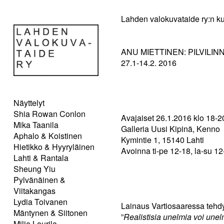
Lahden valokuvataide ry:n ku
ANU MIETTINEN: PILVILINNOJ
27.1-14.2. 2016
Näyttelyt
Shia Rowan Conlon
Avajaiset 26.1.2016 klo 18-2
Mika Taanila
Galleria Uusi Kipinä, Kenno
Aphalo & Koistinen
Kymintie 1, 15140 Lahti
Hietikko & Hyyryläinen
Avoinna ti-pe 12-18, la-su 12
Lahti & Rantala
Sheung Yiu
Pylvänäinen &
Viitakangas
Lydia Toivanen
Lainaus Vartiosaaressa tehdy
Mäntynen & Siitonen
”
Realistisia unelmia voi unelmo
Milja Laurila