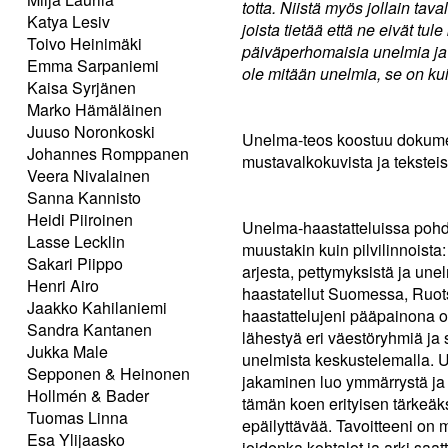
totta. Niistä myös jollain tav
Katya Lesiv
joista tietää että ne eivät tu
Toivo Heinimäki
päiväperhomaisia unelmia ja 
Emma Sarpaniemi
ole mitään unelmia, se on ku
Kaisa Syrjänen
Marko Hämäläinen
Juuso Noronkoski
Unelma-teos koostuu dokumen
Johannes Romppanen
mustavalkokuvista ja teksteis
Veera Nivalainen
Sanna Kannisto
Heidi Piiroinen
Unelma-haastatteluissa pohdi
Lasse Lecklin
muustakin kuin pilvilinnoista
Sakari Piippo
arjesta, pettymyksistä ja un
Henri Airo
haastatellut Suomessa, Ruots
Jaakko Kahilaniemi
haastattelujeni pääpainona 
Sandra Kantanen
lähestyä eri väestöryhmiä ja 
Jukka Male
unelmista keskustelemalla. 
Sepponen & Heinonen
jakaminen luo ymmärrystä ja l
Hollmén & Bader
tämän koen erityisen tärkeäksi
Tuomas Linna
epäilyttävää. Tavoitteeni on 
Esa Ylijaasko
joidenka kohtalot ja arki saat