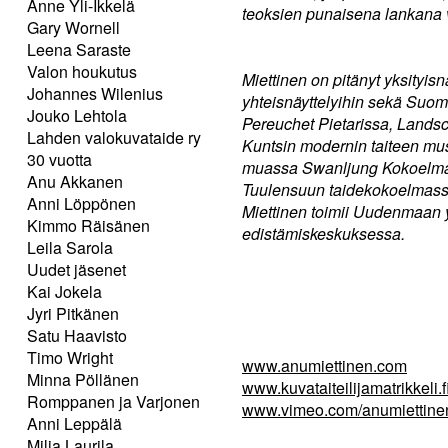
Anne Yli-Ikkelä
teoksien punaisena lankana v
Gary Wornell
Leena Saraste
Valon houkutus
Miettinen on pitänyt yksityisn
Johannes Wilenius
yhteisnäyttelyihin sekä Suom
Jouko Lehtola
Pereuchet Pietarissa, Landsc
Lahden valokuvataide ry
Kuntsin modernin taiteen mu
30 vuotta
muassa Swanljung Kokoelmas
Anu Akkanen
Tuulensuun taidekokoelmassa
Anni Löppönen
Miettinen toimii Uudenmaan ym
Kimmo Räisänen
edistämiskeskuksessa.
Leila Sarola
Uudet jäsenet
Kai Jokela
Jyri Pitkänen
Satu Haavisto
Timo Wright
www.anumiettinen.com
Minna Pöllänen
www.kuvataiteilijamatrikkeli.fi/
Romppanen ja Varjonen
www.vimeo.com/anumiettine
Anni Leppälä
Milja Laurila