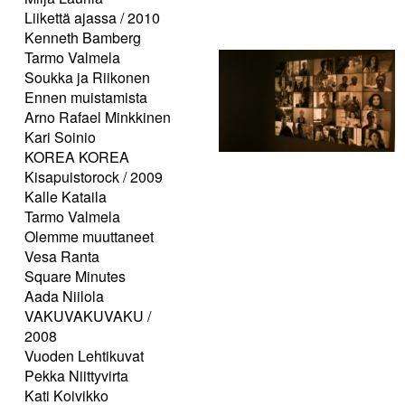
Liikettä ajassa / 2010
Kenneth Bamberg
Tarmo Valmela
Soukka ja Riikonen
Ennen muistamista
Arno Rafael Minkkinen
Kari Soinio
KOREA KOREA
Kisapuistorock / 2009
Kalle Kataila
Tarmo Valmela
Olemme muuttaneet
Vesa Ranta
Square Minutes
Aada Niilola
VAKUVAKUVAKU /
2008
Vuoden Lehtikuvat
Pekka Niittyvirta
Kati Koivikko