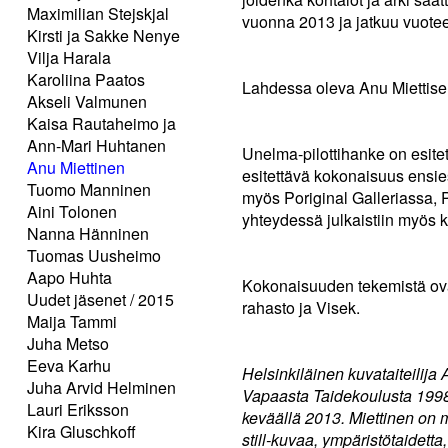
Maximilian Stejskjal
vuonna 2013 ja jatkuu vuote
Kirsti ja Sakke Nenye
Vilja Harala
Karoliina Paatos
Lahdessa oleva Anu Miettisen
Akseli Valmunen
Kaisa Rautaheimo ja
Ann-Mari Huhtanen
Unelma-pilottihanke on esite
Anu Miettinen
esitettävä kokonaisuus ensie
Tuomo Manninen
myös Poriginal Galleriassa, 
Aini Tolonen
yhteydessä julkaistiin myös k
Nanna Hänninen
Tuomas Uusheimo
Aapo Huhta
Kokonaisuuden tekemistä ov
Uudet jäsenet / 2015
rahasto ja Visek.
Maija Tammi
Juha Metso
Eeva Karhu
Helsinkiläinen kuvataiteilija 
Juha Arvid Helminen
Vapaasta Taidekoulusta 1998 
Lauri Eriksson
keväällä 2013. Miettinen on m
Kira Gluschkoff
still-kuvaa, ympäristötaidetta,