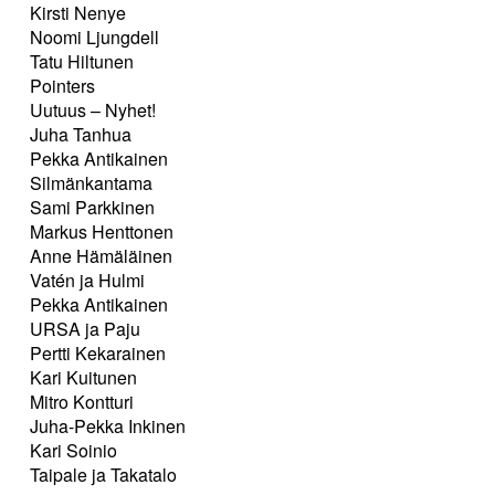
Kirsti Nenye
Noomi Ljungdell
Tatu Hiltunen
Pointers
Uutuus – Nyhet!
Juha Tanhua
Pekka Antikainen
Silmänkantama
Sami Parkkinen
Markus Henttonen
Anne Hämäläinen
Vatén ja Hulmi
Pekka Antikainen
URSA ja Paju
Pertti Kekarainen
Kari Kuitunen
Mitro Kontturi
Juha-Pekka Inkinen
Kari Soinio
Taipale ja Takatalo