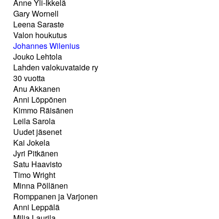
Anne Yli-Ikkelä
Gary Wornell
Leena Saraste
Valon houkutus
Johannes Wilenius
Jouko Lehtola
Lahden valokuvataide ry
30 vuotta
Anu Akkanen
Anni Löppönen
Kimmo Räisänen
Leila Sarola
Uudet jäsenet
Kai Jokela
Jyri Pitkänen
Satu Haavisto
Timo Wright
Minna Pöllänen
Romppanen ja Varjonen
Anni Leppälä
Milja Laurila