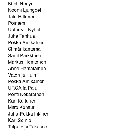
Kirsti Nenye
Noomi Ljungdell
Tatu Hiltunen
Pointers
Uutuus – Nyhet!
Juha Tanhua
Pekka Antikainen
Silmänkantama
Sami Parkkinen
Markus Henttonen
Anne Hämäläinen
Vatén ja Hulmi
Pekka Antikainen
URSA ja Paju
Pertti Kekarainen
Kari Kuitunen
Mitro Kontturi
Juha-Pekka Inkinen
Kari Soinio
Taipale ja Takatalo