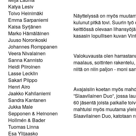
Katya Lesiv
Toivo Heinimäki
Näyttelyssä on myös muutami
Emma Sarpaniemi
kulunut pitkä tovi. Suurin työ
Kaisa Syrjänen
keittiössä olevaan lihansyöjä
Marko Hämäläinen
kasasin lopullisen kuvan Vint
Juuso Noronkoski
Johannes Romppanen
Veera Nivalainen
Valokuvausta olen harrastanut
Sanna Kannisto
maalaus, soitinten rakentelu
Heidi Piiroinen
niitä on niin paljon - moni sa
Lasse Lecklin
Sakari Piippo
Henri Airo
Avajaisiin koetan myös mahdut
Jaakko Kahilaniemi
”Slaavilainen Duo”, jossa laul
Sandra Kantanen
60 jäsentä joista paikalle to
Jukka Male
mahtuisi myös muutama yleisön
Sepponen & Heinonen
Slaavilainen Duo, katotaan ny
Hollmén & Bader
Tuomas Linna
Esa Ylijaasko