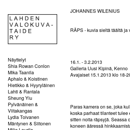
JOHANNES WILENIUS
RÄPS - kuvia sieltä täältä ja 
Näyttelyt
16.1. - 3.2.2013
Shia Rowan Conlon
Galleria Uusi Kipinä, Kenno
Mika Taanila
Avajaiset 15.1.2013 klo 18-2
Aphalo & Koistinen
Hietikko & Hyyryläinen
Lahti & Rantala
Sheung Yiu
Pylvänäinen &
Paras kamera on se, joka kul
Viitakangas
koska parhaat tilanteet tulee
Lydia Toivanen
sitten noita räpsyjä. Seassa o
Mäntynen & Siitonen
koneen ääressä hinkkaamist
Milja Laurila