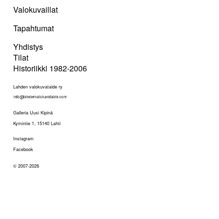
Valokuvaillat
Tapahtumat
Yhdistys
Tilat
Historiikki 1982-2006
Lahden valokuvataide ry
Galleria Uusi Kipinä
Kymintie 1, 15140 Lahti
Instagram
Facebook
© 2007-2026