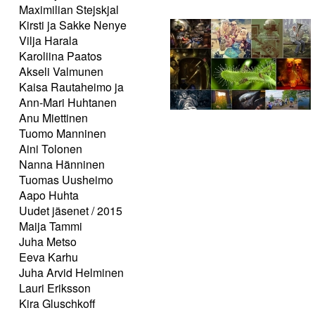
Maximilian Stejskjal
Kirsti ja Sakke Nenye
Vilja Harala
Karoliina Paatos
Akseli Valmunen
Kaisa Rautaheimo ja
Ann-Mari Huhtanen
Anu Miettinen
Tuomo Manninen
Aini Tolonen
Nanna Hänninen
Tuomas Uusheimo
Aapo Huhta
Uudet jäsenet / 2015
Maija Tammi
Juha Metso
Eeva Karhu
Juha Arvid Helminen
Lauri Eriksson
Kira Gluschkoff