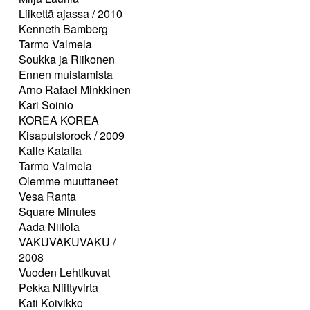
Liikettä ajassa / 2010
Kenneth Bamberg
Tarmo Valmela
Soukka ja Riikonen
Ennen muistamista
Arno Rafael Minkkinen
Kari Soinio
KOREA KOREA
Kisapuistorock / 2009
Kalle Kataila
Tarmo Valmela
Olemme muuttaneet
Vesa Ranta
Square Minutes
Aada Niilola
VAKUVAKUVAKU /
2008
Vuoden Lehtikuvat
Pekka Niittyvirta
Kati Koivikko