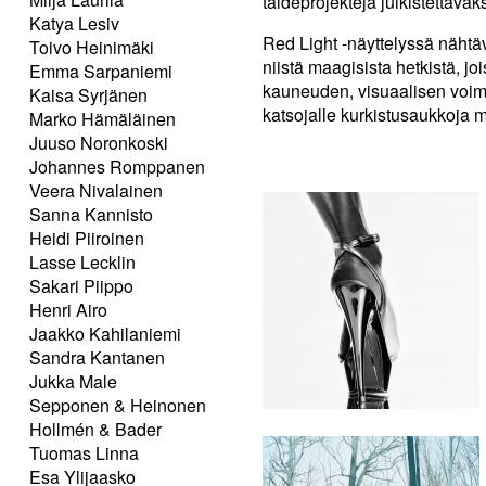
taideprojekteja julkistettava
Katya Lesiv
Red Light -näyttelyssä nähtä
Toivo Heinimäki
niistä maagisista hetkistä, j
Emma Sarpaniemi
kauneuden, visuaalisen voima
Kaisa Syrjänen
katsojalle kurkistusaukkoja 
Marko Hämäläinen
Juuso Noronkoski
Johannes Romppanen
Veera Nivalainen
Sanna Kannisto
Heidi Piiroinen
Lasse Lecklin
Sakari Piippo
Henri Airo
Jaakko Kahilaniemi
Sandra Kantanen
Jukka Male
Sepponen & Heinonen
Hollmén & Bader
Tuomas Linna
Esa Ylijaasko