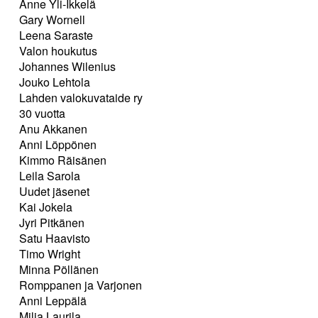
Anne Yli-Ikkelä
Gary Wornell
Leena Saraste
Valon houkutus
Johannes Wilenius
Jouko Lehtola
Lahden valokuvataide ry
30 vuotta
Anu Akkanen
Anni Löppönen
Kimmo Räisänen
Leila Sarola
Uudet jäsenet
Kai Jokela
Jyri Pitkänen
Satu Haavisto
Timo Wright
Minna Pöllänen
Romppanen ja Varjonen
Anni Leppälä
Milja Laurila