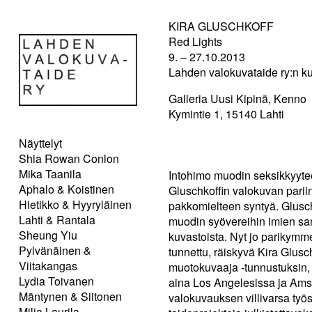
KIRA GLUSCHKOFF
Red Lights
9. – 27.10.2013
Lahden valokuvataide ry:n ku
Galleria Uusi Kipinä, Kenno
Kymintie 1, 15140 Lahti
Näyttelyt
Shia Rowan Conlon
Mika Taanila
Intohimo muodin seksikkyyte
Aphalo & Koistinen
Gluschkoffin valokuvan parii
Hietikko & Hyyryläinen
pakkomielteen syntyä. Glusc
Lahti & Rantala
muodin syövereihin imien sam
Sheung Yiu
kuvastoista. Nyt jo parikymm
Pylvänäinen &
tunnettu, räiskyvä Kira Glus
Viitakangas
muotokuvaaja -tunnustuksin, ja
Lydia Toivanen
aina Los Angelesissa ja Ams
Mäntynen & Siitonen
valokuvauksen villivarsa työ
Milja Laurila