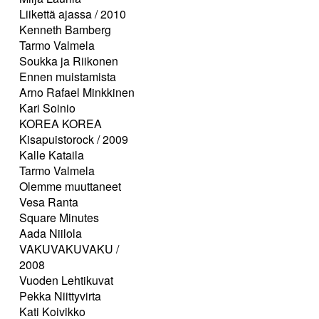
Liikettä ajassa / 2010
Kenneth Bamberg
Tarmo Valmela
Soukka ja Riikonen
Ennen muistamista
Arno Rafael Minkkinen
Kari Soinio
KOREA KOREA
Kisapuistorock / 2009
Kalle Kataila
Tarmo Valmela
Olemme muuttaneet
Vesa Ranta
Square Minutes
Aada Niilola
VAKUVAKUVAKU /
2008
Vuoden Lehtikuvat
Pekka Niittyvirta
Kati Koivikko