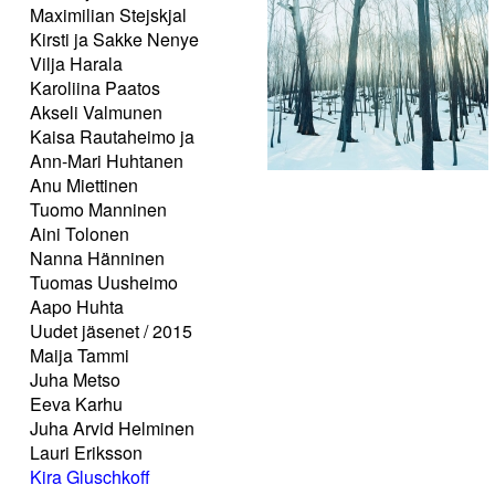
Maximilian Stejskjal
Kirsti ja Sakke Nenye
Vilja Harala
Karoliina Paatos
Akseli Valmunen
Kaisa Rautaheimo ja
Ann-Mari Huhtanen
Anu Miettinen
Tuomo Manninen
Aini Tolonen
Nanna Hänninen
Tuomas Uusheimo
Aapo Huhta
Uudet jäsenet / 2015
Maija Tammi
Juha Metso
Eeva Karhu
Juha Arvid Helminen
Lauri Eriksson
Kira Gluschkoff