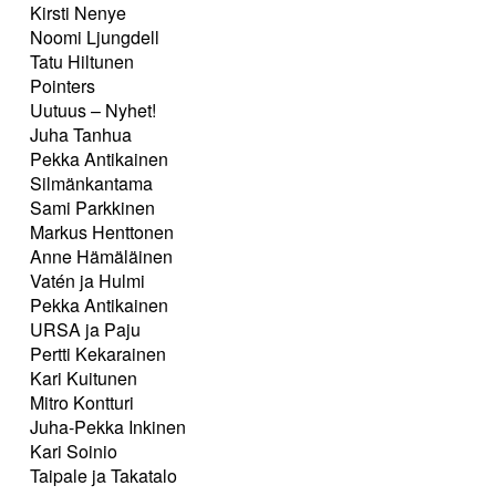
Kirsti Nenye
Noomi Ljungdell
Tatu Hiltunen
Pointers
Uutuus – Nyhet!
Juha Tanhua
Pekka Antikainen
Silmänkantama
Sami Parkkinen
Markus Henttonen
Anne Hämäläinen
Vatén ja Hulmi
Pekka Antikainen
URSA ja Paju
Pertti Kekarainen
Kari Kuitunen
Mitro Kontturi
Juha-Pekka Inkinen
Kari Soinio
Taipale ja Takatalo