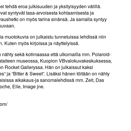
ei tehdä eroa julkisuuden ja yksityisyyden välillä.
t syntyvät tasa-arvoisesta kohtaamisesta ja
aushetki on myös tarina sinänsä. Ja samalla syntyy
nkuvaan.
a muotokuvia on julkaistu tunnetuissa lehdissä niin
. Kuten myös kirjoissa ja näyttelyissä.
n nähty sekä kotimaassa että ulkomailla mm. Polaroid-
ataiteen museossa, Kuopion VBvalokuvakeskuksessa,
 Rocket Galleryssa. Hän on julkaissut kaksi
s” ja ”Bitter & Sweet”. Lisäksi hänen töitään on nähty
maisissa aikakaus-ja sanomalehdissä mm. Zeit, Das
che, Elle, Image jne.
com/