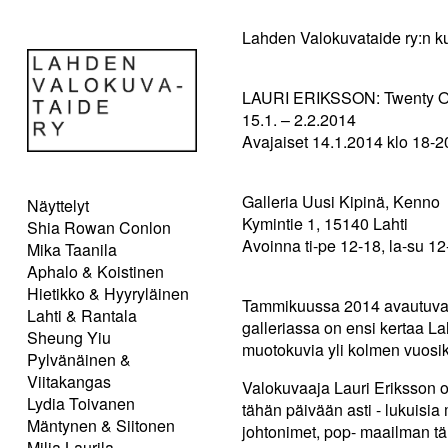
Lahden Valokuvataide ry:n ku
LAURI ERIKSSON: Twenty On
15.1. – 2.2.2014
Avajaiset 14.1.2014 klo 18-2
Galleria Uusi Kipinä, Kenno
Näyttelyt
Kymintie 1, 15140 Lahti
Shia Rowan Conlon
Avoinna ti-pe 12-18, la-su 12
Mika Taanila
Aphalo & Koistinen
Hietikko & Hyyryläinen
Tammikuussa 2014 avautuvas
Lahti & Rantala
galleriassa on ensi kertaa L
Sheung Yiu
muotokuvia yli kolmen vuosi
Pylvänäinen &
Viitakangas
Valokuvaaja Lauri Eriksson o
Lydia Toivanen
tähän päivään asti - lukuisia 
Mäntynen & Siitonen
johtonimet, pop- maailman tä
Milja Laurila