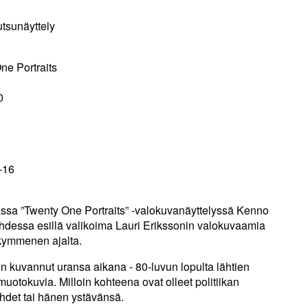
tsunäyttely
e Portraits
0
-16
sa ”Twenty One Portraits” -valokuvanäyttelyssä Kenno
ahdessa esillä valikoima Lauri Erikssonin valokuvaamia
kymmenen ajalta.
n kuvannut uransa aikana - 80-luvun lopulta lähtien
muotokuvia. Milloin kohteena ovat olleet politiikan
hdet tai hänen ystävänsä.