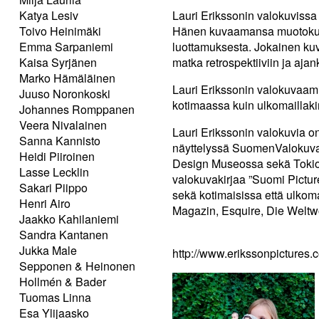
Katya Lesiv
Lauri Erikssonin valokuvissa 
Toivo Heinimäki
Hänen kuvaamansa muotokuva
Emma Sarpaniemi
luottamuksesta. Jokainen kuv
Kaisa Syrjänen
matka retrospektiiviin ja aja
Marko Hämäläinen
Lauri Erikssonin valokuvaami
Juuso Noronkoski
kotimaassa kuin ulkomaillakin
Johannes Romppanen
Veera Nivalainen
Lauri Erikssonin valokuvia o
Sanna Kannisto
näyttelyssä SuomenValokuv
Heidi Piiroinen
Design Museossa sekä Tokion
Lasse Lecklin
valokuvakirjaa ”Suomi Picture
Sakari Piippo
sekä kotimaisissa että ulko
Henri Airo
Magazin, Esquire, Die Weltwo
Jaakko Kahilaniemi
Sandra Kantanen
Jukka Male
http://www.erikssonpictures.
Sepponen & Heinonen
Hollmén & Bader
Tuomas Linna
Esa Ylijaasko