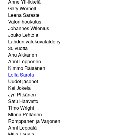
Anne Yli-Ikkelä
Gary Wornell
Leena Saraste
Valon houkutus
Johannes Wilenius
Jouko Lehtola
Lahden valokuvataide ry
30 vuotta
Anu Akkanen
Anni Löppönen
Kimmo Räisänen
Leila Sarola
Uudet jäsenet
Kai Jokela
Jyri Pitkänen
Satu Haavisto
Timo Wright
Minna Pöllänen
Romppanen ja Varjonen
Anni Leppälä
Milja Laurila