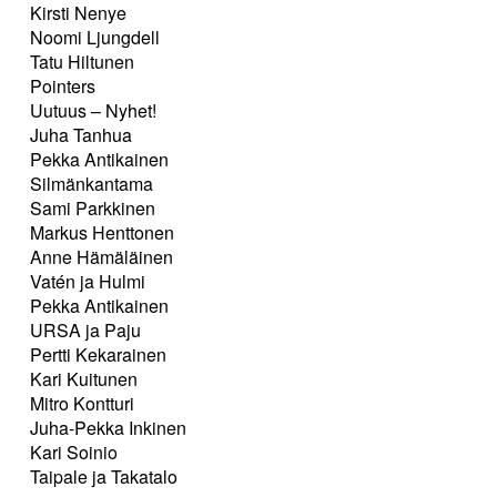
Kirsti Nenye
Noomi Ljungdell
Tatu Hiltunen
Pointers
Uutuus – Nyhet!
Juha Tanhua
Pekka Antikainen
Silmänkantama
Sami Parkkinen
Markus Henttonen
Anne Hämäläinen
Vatén ja Hulmi
Pekka Antikainen
URSA ja Paju
Pertti Kekarainen
Kari Kuitunen
Mitro Kontturi
Juha-Pekka Inkinen
Kari Soinio
Taipale ja Takatalo