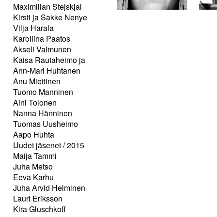
Maximilian Stejskjal
Kirsti ja Sakke Nenye
Vilja Harala
Karoliina Paatos
Akseli Valmunen
Kaisa Rautaheimo ja
Ann-Mari Huhtanen
Anu Miettinen
Tuomo Manninen
Aini Tolonen
Nanna Hänninen
Tuomas Uusheimo
Aapo Huhta
Uudet jäsenet / 2015
Maija Tammi
Juha Metso
Eeva Karhu
Juha Arvid Helminen
Lauri Eriksson
Kira Gluschkoff