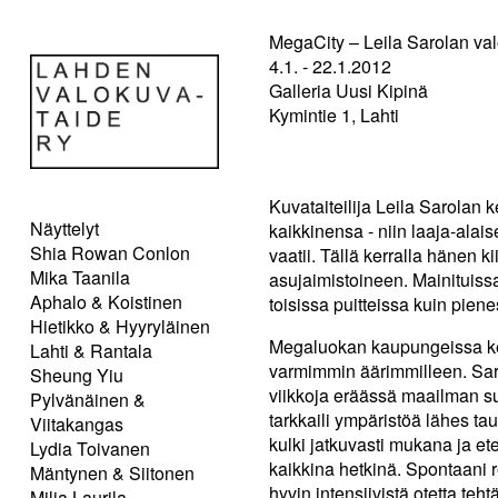
MegaCity – Leila Sarolan va
4.1. - 22.1.2012
Galleria Uusi Kipinä
Kymintie 1, Lahti
Kuvataiteilija Leila Sarolan
Näyttelyt
kaikkinensa - niin laaja-alais
Shia Rowan Conlon
vaatii. Tällä kerralla hänen
Mika Taanila
asujaimistoineen. Mainituissa 
Aphalo & Koistinen
toisissa puitteissa kuin pie
Hietikko & Hyyryläinen
Megaluokan kaupungeissa kert
Lahti & Rantala
varmimmin äärimmilleen. Sarola
Sheung Yiu
viikkoja eräässä maailman s
Pylvänäinen &
tarkkaili ympäristöä lähes t
Viitakangas
kulki jatkuvasti mukana ja ete
Lydia Toivanen
kaikkina hetkinä. Spontaani r
Mäntynen & Siitonen
hyvin intensiivistä otetta teht
Milja Laurila