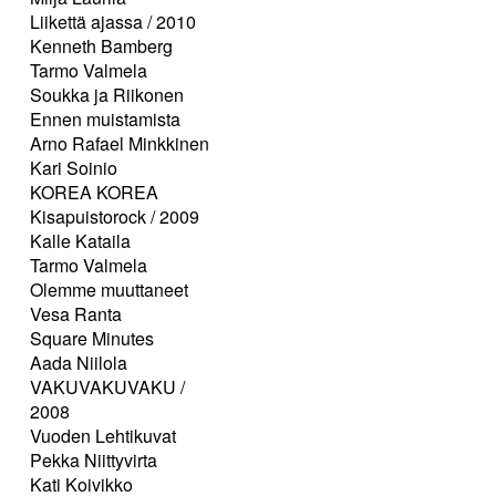
Liikettä ajassa / 2010
Kenneth Bamberg
Tarmo Valmela
Soukka ja Riikonen
Ennen muistamista
Arno Rafael Minkkinen
Kari Soinio
KOREA KOREA
Kisapuistorock / 2009
Kalle Kataila
Tarmo Valmela
Olemme muuttaneet
Vesa Ranta
Square Minutes
Aada Niilola
VAKUVAKUVAKU /
2008
Vuoden Lehtikuvat
Pekka Niittyvirta
Kati Koivikko