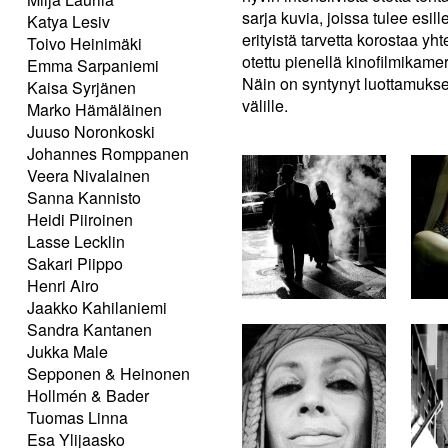
sarja kuvia, joissa tulee esill
Katya Lesiv
erityistä tarvetta korostaa y
Toivo Heinimäki
otettu pienellä kinofilmikamer
Emma Sarpaniemi
Näin on syntynyt luottamuksel
Kaisa Syrjänen
välille.
Marko Hämäläinen
Juuso Noronkoski
Johannes Romppanen
Veera Nivalainen
Sanna Kannisto
Heidi Piiroinen
Lasse Lecklin
Sakari Piippo
Henri Airo
Jaakko Kahilaniemi
Sandra Kantanen
Jukka Male
Sepponen & Heinonen
Hollmén & Bader
Tuomas Linna
Esa Ylijaasko