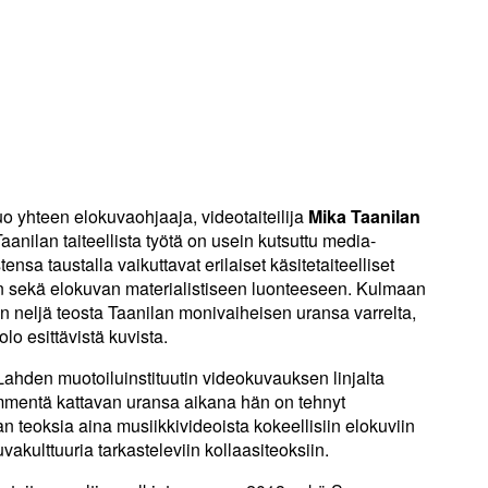
o yhteen elokuvaohjaaja, videotaiteilija
Mika Taanilan
aanilan taiteellista työtä on usein kutsuttu media-
ensa taustalla vaikuttavat erilaiset käsitetaiteelliset
an sekä elokuvan materialistiseen luonteeseen. Kulmaan
een neljä teosta Taanilan monivaiheisen uransa varrelta,
lo esittävistä kuvista.
Lahden muotoiluinstituutin videokuvauksen linjalta
mentä kattavan uransa aikana hän on tehnyt
an teoksia aina musiikkivideoista kokeellisiin elokuviin
akulttuuria tarkasteleviin kollaasiteoksiin.