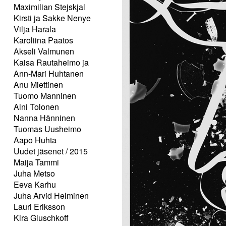
Maximilian Stejskjal
Kirsti ja Sakke Nenye
Vilja Harala
Karoliina Paatos
Akseli Valmunen
Kaisa Rautaheimo ja
Ann-Mari Huhtanen
Anu Miettinen
Tuomo Manninen
Aini Tolonen
Nanna Hänninen
Tuomas Uusheimo
Aapo Huhta
Uudet jäsenet / 2015
Maija Tammi
Juha Metso
Eeva Karhu
Juha Arvid Helminen
Lauri Eriksson
Kira Gluschkoff