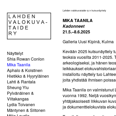
Lahden valokuvataide ry:n kutsunäyttely
MIKA TAANILA
Kadonneet
21.5.–8.6.2025
Galleria Uusi Kipinä, Kulma
Kevään 2025 kutsunäyttely tu
Näyttelyt
teoksia vuosilta 2011-2025. T
Shia Rowan Conlon
arkeologiseksi, ja hänen teost
Mika Taanila
leikkaukset elokuvahistoria
Aphalo & Koistinen
installoitu näyttely tuo Laht
Hietikko & Hyyryläinen
joita yhdistää ihmisen poissao
Lahti & Rantala
Sheung Yiu
Mika Taanila on valmistunut 
Pylvänäinen &
vuonna 1992. Neljä vuosikym
Viitakangas
yhtäjaksoisesti liikkuvan kuv
Lydia Toivanen
ja dokumenttielokuvista elokuv
Mäntynen & Siitonen
Milja Laurila