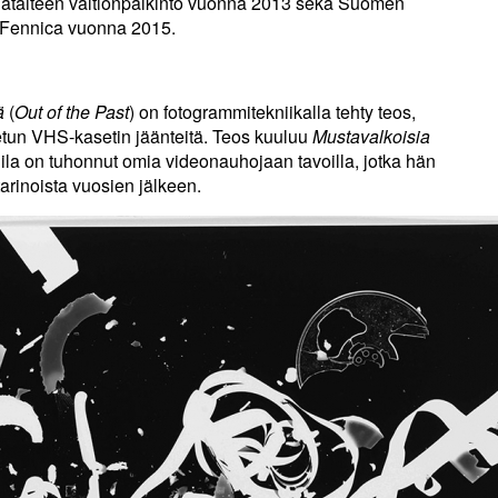
iataiteen valtionpalkinto vuonna 2013 sekä Suomen
s Fennica vuonna 2015.
ä
(
Out of the Past
) on fotogrammitekniikalla tehty teos,
tun VHS-kasetin jäänteitä. Teos kuuluu
Mustavalkoisia
ila on tuhonnut omia videonauhojaan tavoilla, jotka hän
tarinoista vuosien jälkeen.