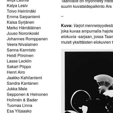
Taanilalle on myönnetty med
Katya Lesiv
suurin kuvataidepalkinto Ar
Toivo Heinimäki
–
Emma Sarpaniemi
Kaisa Syrjänen
Kuva:
Varjot menneisyydest
Marko Hämäläinen
joka kuvaa ampumalla hajote
Juuso Noronkoski
elokuvia
-sarjaan, jossa Taan
Johannes Romppanen
muisti yksittäisten elokuvien 
Veera Nivalainen
Sanna Kannisto
Heidi Piiroinen
Lasse Lecklin
Sakari Piippo
Henri Airo
Jaakko Kahilaniemi
Sandra Kantanen
Jukka Male
Sepponen & Heinonen
Hollmén & Bader
Tuomas Linna
Esa Ylijaasko