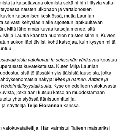
mista ja katsottavana olemista sekä̈ niihin liittyviä valta-
teydessä naisten ulkonäön ja vartalonosien
li kuvien katsomisen keskiössä, mutta Laurilan
tä selvästi kehyslasin alle sijoitetun läpikuultavan
n. Mitä lähemmäs kuvaa katsoja menee, sitä
. Milja Laurila kääntää huomion naisten silmiin. Kuvien
atun aukon läpi tiiviisti kohti katsojaa, kuin kysyen miltä
untuu.
ustavalkoista valokuvaa ja seitsemän värikuvaa
koostuu
kuperäisistä kuvateksteistä. Kuten Milja Laurilan
odostuu sisältö tässäkin yksittäisistä lauseista, jotka
välähdyksenomaisia näkyjä:
Mies ja nainen. Aatami ja
 Hedelmällisyystaikuutta
. Kyse on edelleen valokuvasta
ta kuvista, jotka ääni kutsuu katsojan muodostamaan
tettu yhteistyössä äänisuunnittelija,
n
ja näyttelijä
Teijo Elorannan
kanssa.
n valokuvataiteilija. Hän valmistui Taiteen maisteriksi