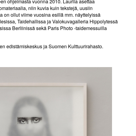
teen ohjelmasta vuonna 2010. Laurila asettaa
omateriaalia, niin kuvia kuin tekstejä, uusiin
a on ollut viime vuosina esillä̈ mm. näyttelyissä
ssa, Taidehallissa ja Valokuvagalleria Hippolytessä
sissa Berliinissä sekä Paris Photo -taidemessuilla
teen edistämiskeskus ja Suomen Kulttuurirahasto.