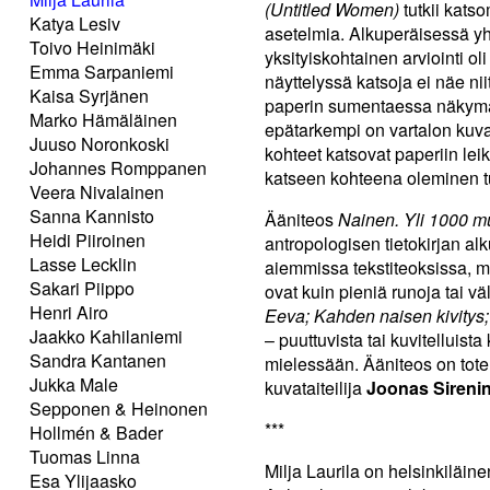
(Untitled Women)
tutkii katso
Katya Lesiv
asetelmia. Alkuperäisessä yh
Toivo Heinimäki
yksityiskohtainen arviointi o
Emma Sarpaniemi
näyttelyssä katsoja ei näe nii
Kaisa Syrjänen
paperin sumentaessa näkymä
Marko Hämäläinen
epätarkempi on vartalon kuva
Juuso Noronkoski
kohteet katsovat paperiin leik
Johannes Romppanen
katseen kohteena oleminen t
Veera Nivalainen
Sanna Kannisto
Ääniteos
Nainen. Yli 1000 m
Heidi Piiroinen
antropologisen tietokirjan al
Lasse Lecklin
aiemmissa tekstiteoksissa, mu
Sakari Piippo
ovat kuin pieniä runoja tai 
Henri Airo
Eeva; Kahden naisen kivitys;
Jaakko Kahilaniemi
– puuttuvista tai kuvitelluis
Sandra Kantanen
mielessään. Ääniteos on toteu
Jukka Male
kuvataiteilija
Joonas Sireni
Sepponen & Heinonen
***
Hollmén & Bader
Tuomas Linna
Milja Laurila on helsinkiläine
Esa Ylijaasko