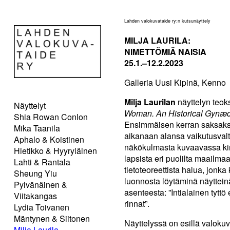
Lahden valokuvataide ry:n kutsunäyttely
MILJA LAURILA:
NIMETTÖMIÄ NAISIA
25.1.–12.2.2023
Galleria Uusi Kipinä, Kenno
Milja Laurilan
näyttelyn teoks
Näyttelyt
Woman. An Historical Gynæc
Shia Rowan Conlon
Ensimmäisen kerran saksaksi 
Mika Taanila
aikanaan alansa vaikutusvalt
Aphalo & Koistinen
näkökulmasta kuvaavassa kirj
Hietikko & Hyyryläinen
lapsista eri puolilta maailm
Lahti & Rantala
tietoteoreettista halua, jonka
Sheung Yiu
luonnosta löytäminä näytteinä
Pylvänäinen &
asenteesta: ”Intialainen tyttö
Viitakangas
rinnat”.
Lydia Toivanen
Mäntynen & Siitonen
Näyttelyssä on esillä valoku
Milja Laurila