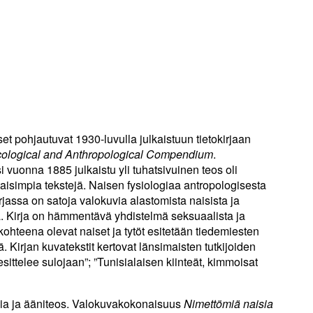
et pohjautuvat 1930-luvulla julkaistuun tietokirjaan
ological and Anthropological Compendium
.
vuonna 1885 julkaistu yli tuhatsivuinen teos oli
aisimpia tekstejä. Naisen fysiologiaa antropologisesta
assa on satoja valokuvia alastomista naisista ja
aa. Kirja on hämmentävä yhdistelmä seksuaalista ja
 kohteena olevat naiset ja tytöt esitetään tiedemiesten
. Kirjan kuvatekstit kertovat länsimaisten tutkijoiden
 esittelee sulojaan”; ”Tunisialaisen kiinteät, kimmoisat
via ja ääniteos. Valokuvakokonaisuus
Nimettömiä naisia