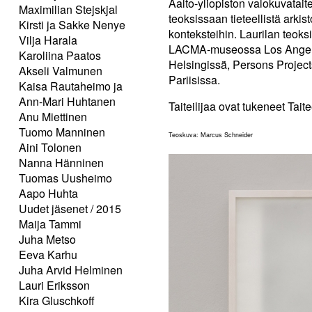
Aalto-yliopiston valokuvatai
Maximilian Stejskjal
teoksissaan tieteellistä arkist
Kirsti ja Sakke Nenye
konteksteihin. Laurilan teoksi
Vilja Harala
LACMA-museossa Los Angelesi
Karoliina Paatos
Helsingissä̈, Persons Project
Akseli Valmunen
Pariisissa.
Kaisa Rautaheimo ja
Ann-Mari Huhtanen
Taiteilijaa ovat tukeneet Tai
Anu Miettinen
Tuomo Manninen
Teoskuva: Marcus Schneider
Aini Tolonen
Nanna Hänninen
Tuomas Uusheimo
Aapo Huhta
Uudet jäsenet / 2015
Maija Tammi
Juha Metso
Eeva Karhu
Juha Arvid Helminen
Lauri Eriksson
Kira Gluschkoff