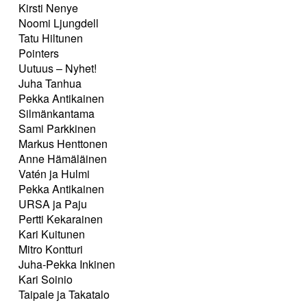
Kirsti Nenye
Noomi Ljungdell
Tatu Hiltunen
Pointers
Uutuus – Nyhet!
Juha Tanhua
Pekka Antikainen
Silmänkantama
Sami Parkkinen
Markus Henttonen
Anne Hämäläinen
Vatén ja Hulmi
Pekka Antikainen
URSA ja Paju
Pertti Kekarainen
Kari Kuitunen
Mitro Kontturi
Juha-Pekka Inkinen
Kari Soinio
Taipale ja Takatalo