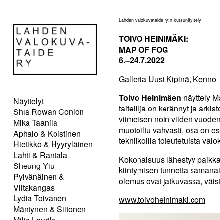
Lahden valokuvataide ry:n kutsunäyttely
TOIVO HEINIMÄKI:
MAP OF FOG
6.–24.7.2022
Galleria Uusi Kipinä, Kenno
Toivo Heinimäen
näyttely Ma
Näyttelyt
taiteilija on kerännyt ja ark
Shia Rowan Conlon
viimeisen noin viiden vuoden 
Mika Taanila
muotoiltu vahvasti, osa on es
Aphalo & Koistinen
tekniikoilla toteutetuista valo
Hietikko & Hyyryläinen
Lahti & Rantala
Kokonaisuus lähestyy paikka
Sheung Yiu
kiintymisen tunnetta samanai
Pylvänäinen &
olemus ovat jatkuvassa, väi
Viitakangas
Lydia Toivanen
www.toivoheinimaki.com
Mäntynen & Siitonen
Milja Laurila