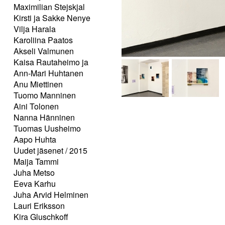
Maximilian Stejskjal
Kirsti ja Sakke Nenye
Vilja Harala
Karoliina Paatos
Akseli Valmunen
Kaisa Rautaheimo ja
Ann-Mari Huhtanen
Anu Miettinen
Tuomo Manninen
Aini Tolonen
Nanna Hänninen
Tuomas Uusheimo
Aapo Huhta
Uudet jäsenet / 2015
Maija Tammi
Juha Metso
Eeva Karhu
Juha Arvid Helminen
Lauri Eriksson
Kira Gluschkoff