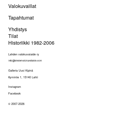
Valokuvaillat
Tapahtumat
Yhdistys
Tilat
Historiikki 1982-2006
Lahden valokuvataide ry
Galleria Uusi Kipinä
Kymintie 1, 15140 Lahti
Instagram
Facebook
© 2007-2026