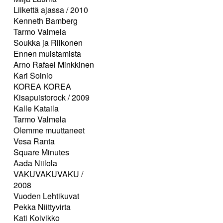
Liikettä ajassa / 2010
Kenneth Bamberg
Tarmo Valmela
Soukka ja Riikonen
Ennen muistamista
Arno Rafael Minkkinen
Kari Soinio
KOREA KOREA
Kisapuistorock / 2009
Kalle Kataila
Tarmo Valmela
Olemme muuttaneet
Vesa Ranta
Square Minutes
Aada Niilola
VAKUVAKUVAKU /
2008
Vuoden Lehtikuvat
Pekka Niittyvirta
Kati Koivikko