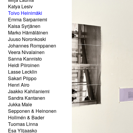
Katya Lesiv
Toivo Heinimäki
Emma Sarpaniemi
Kaisa Syrjänen
Marko Hämäläinen
Juuso Noronkoski
Johannes Romppanen
Veera Nivalainen
Sanna Kannisto
Heidi Piiroinen
Lasse Lecklin
Sakari Piippo
Henri Airo
Jaakko Kahilaniemi
Sandra Kantanen
Jukka Male
Sepponen & Heinonen
Hollmén & Bader
Tuomas Linna
Esa Ylijaasko