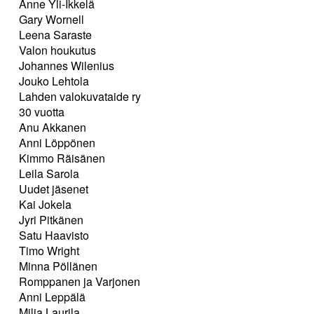
Anne Yli-Ikkelä
Gary Wornell
Leena Saraste
Valon houkutus
Johannes Wilenius
Jouko Lehtola
Lahden valokuvataide ry
30 vuotta
Anu Akkanen
Anni Löppönen
Kimmo Räisänen
Leila Sarola
Uudet jäsenet
Kai Jokela
Jyri Pitkänen
Satu Haavisto
Timo Wright
Minna Pöllänen
Romppanen ja Varjonen
Anni Leppälä
Milja Laurila