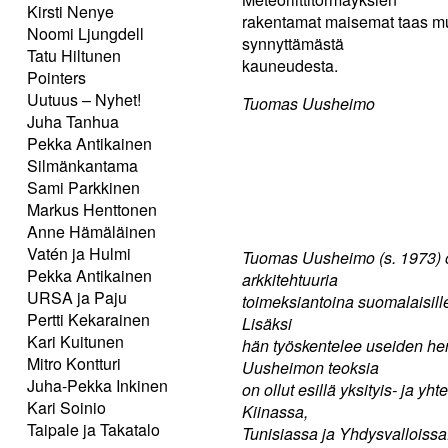
Kirsti Nenye
rakentamat maisemat taas mu
Noomi Ljungdell
synnyttämästä
Tatu Hiltunen
kauneudesta.
Pointers
Uutuus – Nyhet!
Tuomas Uusheimo
Juha Tanhua
Pekka Antikainen
Silmänkantama
Sami Parkkinen
Markus Henttonen
Anne Hämäläinen
Vatén ja Hulmi
Tuomas Uusheimo (s. 1973) o
Pekka Antikainen
arkkitehtuuria
URSA ja Paju
toimeksiantoina suomalaisille 
Pertti Kekarainen
Lisäksi
Kari Kuitunen
hän työskentelee useiden he
Mitro Kontturi
Uusheimon teoksia
Juha-Pekka Inkinen
on ollut esillä yksityis- ja 
Kari Soinio
Kiinassa,
Taipale ja Takatalo
Tunisiassa ja Yhdysvalloiss