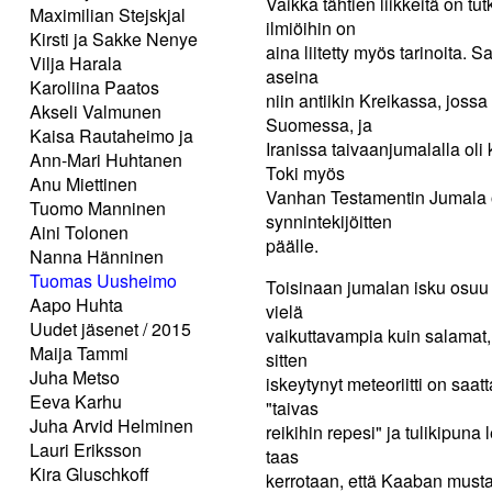
Vaikka tähtien liikkeitä on tut
Maximilian Stejskjal
ilmiöihin on
Kirsti ja Sakke Nenye
aina liitetty myös tarinoita.
Vilja Harala
aseina
Karoliina Paatos
niin antiikin Kreikassa, joss
Akseli Valmunen
Suomessa, ja
Kaisa Rautaheimo ja
Iranissa taivaanjumalalla oli 
Ann-Mari Huhtanen
Toki myös
Anu Miettinen
Vanhan Testamentin Jumala o
Tuomo Manninen
synnintekijöitten
Aini Tolonen
päälle.
Nanna Hänninen
Tuomas Uusheimo
Toisinaan jumalan isku osuu m
Aapo Huhta
vielä
Uudet jäsenet / 2015
vaikuttavampia kuin salamat,
Maija Tammi
sitten
Juha Metso
iskeytynyt meteoriitti on saat
Eeva Karhu
"taivas
Juha Arvid Helminen
reikihin repesi" ja tulikipuna
Lauri Eriksson
taas
Kira Gluschkoff
kerrotaan, että Kaaban musta 