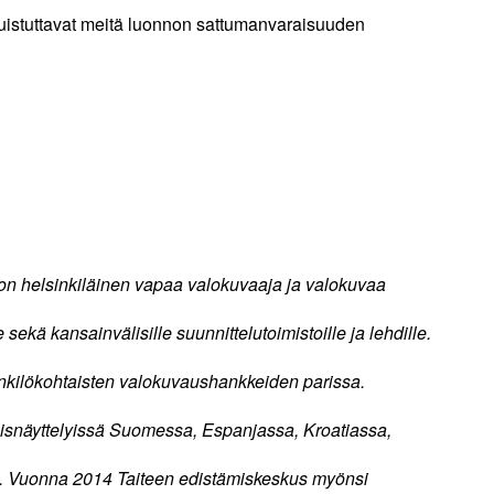
istuttavat meitä luonnon sattumanvaraisuuden
n helsinkiläinen vapaa valokuvaaja ja valokuvaa
sekä kansainvälisille suunnittelutoimistoille ja lehdille.
nkilökohtaisten valokuvaushankkeiden parissa.
yhteisnäyttelyissä Suomessa, Espanjassa, Kroatiassa,
a. Vuonna 2014 Taiteen edistämiskeskus myönsi