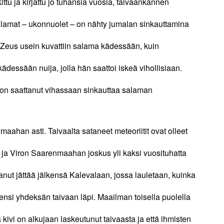
kittu ja kirjattu jo tuhansia vuosia, taivaankannen
 Salamat – ukonnuolet – on nähty jumalan sinkauttamina
a Zeus usein kuvattiin salama kädessään, kuin
kädessään nuija, jolla hän saattoi iskeä vihollisiaan.
n saattanut vihassaan sinkauttaa salaman
aahan asti. Taivaalta sataneet meteoriitit ovat olleet
 ja Viron Saarenmaahan joskus yli kaksi vuosituhatta
tanut jättää jälkensä Kalevalaan, jossa lauletaan, kuinka
 lensi yhdeksän taivaan läpi. Maailman toisella puolella
kivi on alkujaan laskeutunut taivaasta ja että ihmisten