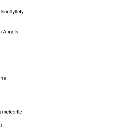
tsunäyttely
 Angels
-16
a meteorite
t