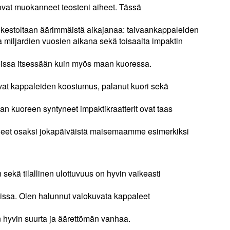
 ovat muokanneet teosteni aiheet. Tässä
ta kestoltaan äärimmäistä aikajanaa: taivaankappaleiden
iljardien vuosien aikana sekä toisaalta impaktin
leissa itsessään kuin myös maan kuoressa.
vat kappaleiden koostumus, palanut kuori sekä
an kuoreen syntyneet impaktikraatterit ovat taas
eet osaksi jokapäiväistä maisemaamme esimerkiksi
sekä tilallinen ulottuvuus on hyvin vaikeasti
eissa. Olen halunnut valokuvata kappaleet
 hyvin suurta ja äärettömän vanhaa.