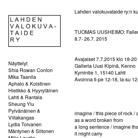
Lahden valokuvataide ry:n ku
TUOMAS UUSHEIMO: Fallen
8.7- 26.7. 2015
Avajaiset 7.7.2015 klo 18-20
Näyttelyt
Galleria Uusi Kipinä, Kenno
Shia Rowan Conlon
Kymintie 1, 15140 Lahti
Mika Taanila
Avoinna ti-pe 12-18, la-su 12
Aphalo & Koistinen
Hietikko & Hyyryläinen
Lahti & Rantala
Sheung Yiu
Pylvänäinen &
imagine / this piece of rock / 
Viitakangas
as a word broken from
Lydia Toivanen
a long sentence / imagine tha
Mäntynen & Siitonen
it might carry
Milja Laurila