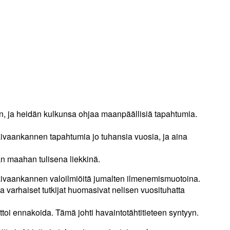
sin, ja heidän kulkunsa ohjaa maanpäällisiä tapahtumia.
taivaankannen tapahtumia jo tuhansia vuosia, ja aina
n maahan tulisena liekkinä.
taivaankannen valoilmiöitä jumalten ilmenemismuotoina.
arhaiset tutkijat huomasivat nelisen vuosituhatta
ttoi ennakoida. Tämä johti havaintotähtitieteen syntyyn.