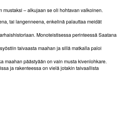
 mustaksi – alkujaan se oli hohtavan valkoinen.
ena, tai langenneena, enkelinä palauttaa meidät
rhaishistoriaan. Monoteistisessa perinteessä Saatana
syöstiin taivaasta maahan ja sillä matkalla paloi
joka maahan päästyään on vain musta kivenlohkare.
sa ja rakenteessa on vielä jotakin taivaallista