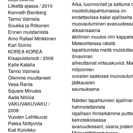
Aika, luonnonlait ja sattuma
Liikettä ajassa / 2010
muotoilutapahtumassa on
Kenneth Bamberg
erotettavissa kaksi ajallisel
Tarmo Valmela
muovautuminen avaruudessa m
Soukka ja Riikonen
aikaansaama
Ennen muistamista
äkillinen muutos niin kappa
Arno Rafael Minkkinen
Meteoriiteissa näistä
Kari Soinio
tapahtumista meitä muistutta
KOREA KOREA
ilmavirran
Kisapuistorock / 2009
aiheuttamat virtauskuviot. Ma
Kalle Kataila
miljoonien
Tarmo Valmela
vuosien saatossa muovautun
Olemme muuttaneet
jääkausien
Vesa Ranta
seurauksena.
Square Minutes
Aada Niilola
Näiden tapahtumien ajallinen 
VAKUVAKUVAKU /
hahmotettavista
2008
rajallisen ihmisikämme puitt
Vuoden Lehtikuvat
keinotekoisessa
Pekka Niittyvirta
avaruudessani, osana jotakin
Kati Koivikko
Meteoriittitörmäyksien