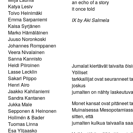
an echo of a story
Katya Lesiv
it once told
Toivo Heinimäki
Emma Sarpaniemi
IX by Aki Salmela
Kaisa Syrjänen
Marko Hämäläinen
Juuso Noronkoski
Johannes Romppanen
Veera Nivalainen
Sanna Kannisto
Heidi Piiroinen
Jumalat kiertävät taivaita öi
Lasse Lecklin
Yölliset
Sakari Piippo
tarkkailijat ovat seuranneet 
Henri Airo
joskus
Jaakko Kahilaniemi
jumalten on nähty laskeutuva
Sandra Kantanen
Monet kansat ovat pitäneet 
Jukka Male
Muinaisessa Mesopotamiassa v
Sepponen & Heinonen
sitten, että
Hollmén & Bader
jumalten kulkua taivaalla saa
Tuomas Linna
Esa Ylijaasko