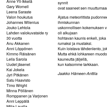
Anne Yli-Ikkelä
synnit
Gary Wornell
ovat saaneet sen muuttumaan
Leena Saraste
Valon houkutus
Ajatus meteoriitista pudonne
Johannes Wilenius
ihmiskunnan
Jouko Lehtola
uskonnollisen kokemuksen va
Lahden valokuvataide ry
oli alkujaan
30 vuotta
hohtavan kaunis enkeli, joka 
Anu Akkanen
rumaksi ja mustaksi.
Anni Löppönen
Kuin loistava tähdenlento, 
Kimmo Räisänen
Mutta ehkä lohkareen muodois
Leila Sarola
kauneutta jäljellä,
Uudet jäsenet
kun katsomme tarkkaan.
Kai Jokela
Jaakko Hämeen-Anttila
Jyri Pitkänen
Satu Haavisto
Timo Wright
Minna Pöllänen
Romppanen ja Varjonen
Anni Leppälä
Milja Laurila