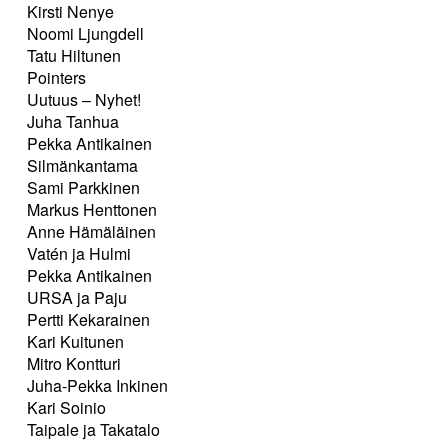
Kirsti Nenye
Noomi Ljungdell
Tatu Hiltunen
Pointers
Uutuus – Nyhet!
Juha Tanhua
Pekka Antikainen
Silmänkantama
Sami Parkkinen
Markus Henttonen
Anne Hämäläinen
Vatén ja Hulmi
Pekka Antikainen
URSA ja Paju
Pertti Kekarainen
Kari Kuitunen
Mitro Kontturi
Juha-Pekka Inkinen
Kari Soinio
Taipale ja Takatalo