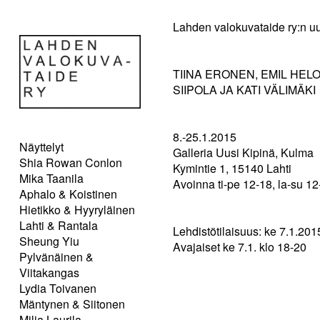
Lahden valokuvataide ry:n uu
TIINA ERONEN, EMIL HELO
SIIPOLA JA KATI VÄLIMÄKI
8.-25.1.2015
Näyttelyt
Galleria Uusi Kipinä, Kulma
Shia Rowan Conlon
Kymintie 1, 15140 Lahti
Mika Taanila
Avoinna ti-pe 12-18, la-su 12
Aphalo & Koistinen
Hietikko & Hyyryläinen
Lahti & Rantala
Lehdistötilaisuus: ke 7.1.201
Sheung Yiu
Avajaiset ke 7.1. klo 18-20
Pylvänäinen &
Viitakangas
Lydia Toivanen
Mäntynen & Siitonen
Milja Laurila