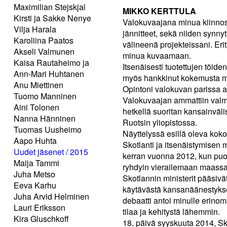
Maximilian Stejskjal
MIKKO KERTTULA
Kirsti ja Sakke Nenye
Valokuvaajana minua kiinnosta
Vilja Harala
jännitteet, sekä niiden synny
Karoliina Paatos
välineenä projekteissani. Erity
Akseli Valmunen
minua kuvaamaan.
Kaisa Rautaheimo ja
Itsenäisesti tuotettujen töid
Ann-Mari Huhtanen
myös hankkinut kokemusta mm
Anu Miettinen
Opintoni valokuvan parissa 
Tuomo Manninen
Valokuvaajan ammattiin valmi
Aini Tolonen
hetkellä suoritan kansainväli
Nanna Hänninen
Ruotsin yliopistossa.
Tuomas Uusheimo
Näyttelyssä esillä oleva kok
Aapo Huhta
Skotlanti ja itsenäistymisen
Uudet jäsenet / 2015
kerran vuonna 2012, kun puoli
Maija Tammi
ryhdyin vierailemaan maassa
Juha Metso
Skotlannin ministerit pääsiv
Eeva Karhu
käytävästä kansanäänestykse
Juha Arvid Helminen
debaatti antoi minulle erino
Lauri Eriksson
tilaa ja kehitystä lähemmin.
Kira Gluschkoff
18. päivä syyskuuta 2014, Sko