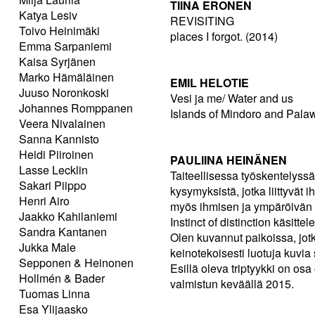
TIINA ERONEN
Katya Lesiv
REVISITING
Toivo Heinimäki
places I forgot. (2014)
Emma Sarpaniemi
Kaisa Syrjänen
Marko Hämäläinen
EMIL HELOTIE
Juuso Noronkoski
Vesi ja me/ Water and us
Johannes Romppanen
Islands of Mindoro and Pala
Veera Nivalainen
Sanna Kannisto
Heidi Piiroinen
PAULIINA HEINÄNEN
Lasse Lecklin
Taiteellisessa työskentelyss
Sakari Piippo
kysymyksistä, jotka liittyvät 
Henri Airo
myös ihmisen ja ympäröivän 
Jaakko Kahilaniemi
Instinct of distinction käsitt
Sandra Kantanen
Olen kuvannut paikoissa, jotk
Jukka Male
keinotekoisesti luotuja kuvi
Sepponen & Heinonen
Esillä oleva triptyykki on osa
Hollmén & Bader
valmistun keväällä 2015.
Tuomas Linna
Esa Ylijaasko