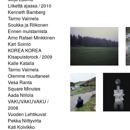
Liikettä ajassa / 2010
Kenneth Bamberg
Tarmo Valmela
Soukka ja Riikonen
Ennen muistamista
Arno Rafael Minkkinen
Kari Soinio
KOREA KOREA
Kisapuistorock / 2009
Kalle Kataila
Tarmo Valmela
Olemme muuttaneet
Vesa Ranta
Square Minutes
Aada Niilola
VAKUVAKUVAKU /
2008
Vuoden Lehtikuvat
Pekka Niittyvirta
Kati Koivikko