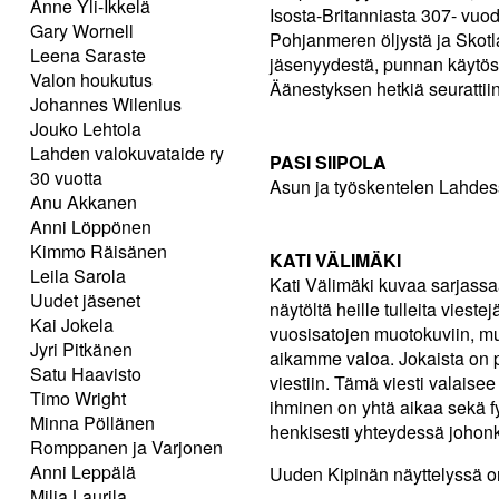
Anne Yli-Ikkelä
Isosta-Britanniasta 307- vuode
Gary Wornell
Pohjanmeren öljystä ja Skotl
Leena Saraste
jäsenyydestä, punnan käytöstä
Valon houkutus
Äänestyksen hetkiä seuratti
Johannes Wilenius
Jouko Lehtola
Lahden valokuvataide ry
PASI SIIPOLA
30 vuotta
Asun ja työskentelen Lahdes
Anu Akkanen
Anni Löppönen
Kimmo Räisänen
KATI VÄLIMÄKI
Leila Sarola
Kati Välimäki kuvaa sarjassaa
Uudet jäsenet
näytöltä heille tulleita viest
Kai Jokela
vuosisatojen muotokuviin, mu
Jyri Pitkänen
aikamme valoa. Jokaista on p
Satu Haavisto
viestiin. Tämä viesti valaise
Timo Wright
ihminen on yhtä aikaa sekä fy
Minna Pöllänen
henkisesti yhteydessä johonki
Romppanen ja Varjonen
Anni Leppälä
Uuden Kipinän näyttelyssä on
Milja Laurila