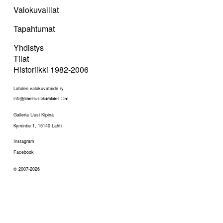
Valokuvaillat
Tapahtumat
Yhdistys
Tilat
Historiikki 1982-2006
Lahden valokuvataide ry
Galleria Uusi Kipinä
Kymintie 1, 15140 Lahti
Instagram
Facebook
© 2007-2026