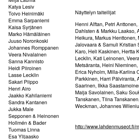
Katya Lesiv
Näyttelyn taiteilijat
Toivo Heinimäki
Emma Sarpaniemi
Henni Alftan, Petri Anttonen,
Kaisa Syrjänen
Dahlsten & Markku Laakso, An
Marko Hämäläinen
Heikura, Markus Henttonen,
Juuso Noronkoski
Jalovaara & Samuli Kristian
Johannes Romppanen
Karo, Heli Kaskinen, Hertta K
Veera Nivalainen
Lecklin, Kati Leinonen, Veer
Sanna Kannisto
Metsäranta, Heini Nieminen, 
Heidi Piiroinen
Erica Nyholm, Milla-Kariina 
Lasse Lecklin
Parkkinen, Harri Pälviranta
Sakari Piippo
Saarinen, Ilkka Saastamoinen
Henri Airo
Maija Savolainen, Saku Souk
Jaakko Kahilaniemi
Tanskanen, Tiina Tanskanen,
Sandra Kantanen
Weckman, Johannes Wilenius, 
Jukka Male
Sepponen & Heinonen
Hollmén & Bader
http://www.lahdenmuseot.fi/mu
Tuomas Linna
Esa Ylijaasko