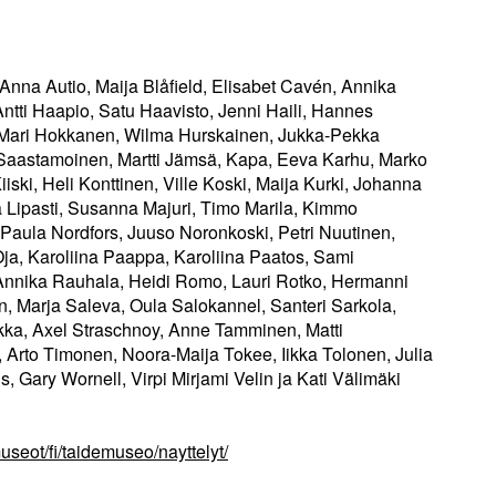
 Anna Autio, Maija Blåfield, Elisabet Cavén, Annika
tti Haapio, Satu Haavisto, Jenni Haili, Hannes
 Mari Hokkanen, Wilma Hurskainen, Jukka-Pekka
 Saastamoinen, Martti Jämsä, Kapa, Eeva Karhu, Marko
iiski, Heli Konttinen, Ville Koski, Maija Kurki, Johanna
a Lipasti, Susanna Majuri, Timo Marila, Kimmo
Paula Nordfors, Juuso Noronkoski, Petri Nuutinen,
Oja, Karoliina Paappa, Karoliina Paatos, Sami
, Annika Rauhala, Heidi Romo, Lauri Rotko, Hermanni
, Marja Saleva, Oula Salokannel, Santeri Sarkola,
ka, Axel Straschnoy, Anne Tamminen, Matti
 Arto Timonen, Noora-Maija Tokee, Iikka Tolonen, Julia
Gary Wornell, Virpi Mirjami Velin ja Kati Välimäki
seot/fi/taidemuseo/nayttelyt/