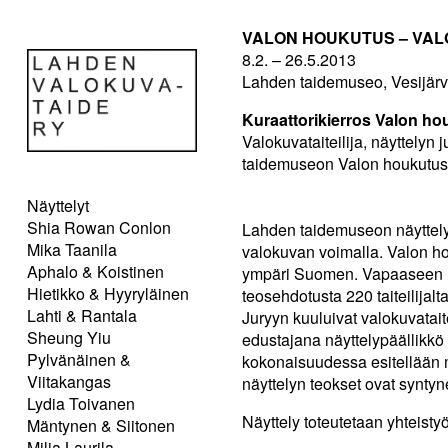
VALON HOUKUTUS – VAL
8.2. – 26.5.2013
Lahden taidemuseo, Vesijärv
Kuraattorikierros Valon hou
Valokuvataiteilija, näyttelyn 
taidemuseon Valon houkutus
Näyttelyt
Shia Rowan Conlon
Lahden taidemuseon näyttel
Mika Taanila
valokuvan voimalla. Valon hou
Aphalo & Koistinen
ympäri Suomen. Vapaaseen h
Hietikko & Hyyryläinen
teosehdotusta 220 taiteilijalta
Lahti & Rantala
Juryyn kuuluivat valokuvatait
Sheung Yiu
edustajana näyttelypäällikkö 
Pylvänäinen &
kokonaisuudessa esitellään my
Viitakangas
näyttelyn teokset ovat synty
Lydia Toivanen
Näyttely toteutetaan yhteist
Mäntynen & Siitonen
Milja Laurila