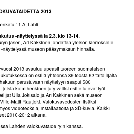
OKUVATAIDETTA 2013
enkatu 11 A, Lahti
kutus -näyttelyssä la 2.3. klo 13-14.
juryn jäsen, Ari Kakkinen johdattaa yleisön kierrokselle
 -näyttelyssä museon pääsymaksun hinnalla.
yvuosi 2013 avautuu upeasti tuoreen suomalaisen
kutuksessa on esillä yhteensä 89 teosta 62 taiteilijalta
akuun perustuvaan näyttelyyn saapui 580
, joista kolmihenkinen jury valitsi esille tulevat työt.
eilijat Ulla Jokisalo ja Ari Kakkinen sekä museon
Ville-Matti Rautjoki. Valokuvavedosten lisäksi
ös videoteoksia, installaatioita ja 3D-kuvia. Kaikki
neet 2010-2012 aikana.
yössä Lahden valokuvataide ry:n kanssa.