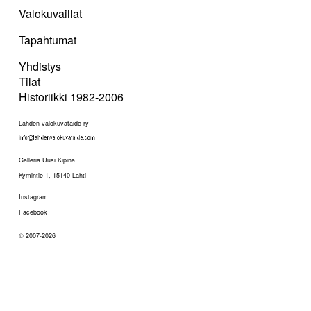
Valokuvaillat
Tapahtumat
Yhdistys
Tilat
Historiikki 1982-2006
Lahden valokuvataide ry
Galleria Uusi Kipinä
Kymintie 1, 15140 Lahti
Instagram
Facebook
© 2007-2026