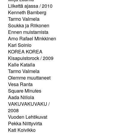
Liikettä ajassa / 2010
Kenneth Bamberg
Tarmo Valmela
Soukka ja Riikonen
Ennen muistamista
Arno Rafael Minkkinen
Kari Soinio
KOREA KOREA
Kisapuistorock / 2009
Kalle Kataila
Tarmo Valmela
Olemme muuttaneet
Vesa Ranta
Square Minutes
Aada Niilola
VAKUVAKUVAKU /
2008
Vuoden Lehtikuvat
Pekka Niittyvirta
Kati Koivikko