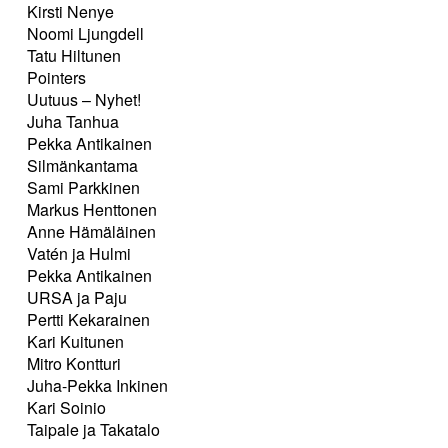
Kirsti Nenye
Noomi Ljungdell
Tatu Hiltunen
Pointers
Uutuus – Nyhet!
Juha Tanhua
Pekka Antikainen
Silmänkantama
Sami Parkkinen
Markus Henttonen
Anne Hämäläinen
Vatén ja Hulmi
Pekka Antikainen
URSA ja Paju
Pertti Kekarainen
Kari Kuitunen
Mitro Kontturi
Juha-Pekka Inkinen
Kari Soinio
Taipale ja Takatalo