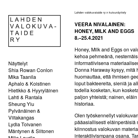
Lahden valokuvataide ry:n kutsunäyttely
VEERA NIVALAINEN:
HONEY, MILK AND EGGS
8.–25.4.2021
Honey, Milk and Eggs on val
kehoa pehmeänä, nestemäisen
informatiivisena materiaalis
Näyttelyt
Donna Haraway kysyy, mitä h
Shia Rowan Conlon
huomauttaa, että ihmisen ge
Mika Taanila
loput bakteereita, sieniä ja a
Aphalo & Koistinen
todella kosketan, kun koske
Hietikko & Hyyryläinen
paljon yhteistä; nainen, eläi
Lahti & Rantala
historiaa.
Sheung Yiu
Pylvänäinen &
Olen työskennellyt valokuvan
Viitakangas
pääasiallisesti eläinperäisiä
Lydia Toivanen
kiinnostus valokuvan materia
Mäntynen & Siitonen
interaktiivismpana osana. T
Milja Laurila