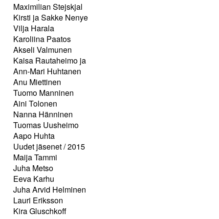
Maximilian Stejskjal
Kirsti ja Sakke Nenye
Vilja Harala
Karoliina Paatos
Akseli Valmunen
Kaisa Rautaheimo ja
Ann-Mari Huhtanen
Anu Miettinen
Tuomo Manninen
Aini Tolonen
Nanna Hänninen
Tuomas Uusheimo
Aapo Huhta
Uudet jäsenet / 2015
Maija Tammi
Juha Metso
Eeva Karhu
Juha Arvid Helminen
Lauri Eriksson
Kira Gluschkoff