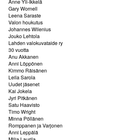
Anne Yli-Ikkelä
Gary Wornell
Leena Saraste
Valon houkutus
Johannes Wilenius
Jouko Lehtola
Lahden valokuvataide ry
30 vuotta
Anu Akkanen
Anni Löppönen
Kimmo Räisänen
Leila Sarola
Uudet jäsenet
Kai Jokela
Jyri Pitkänen
Satu Haavisto
Timo Wright
Minna Pöllänen
Romppanen ja Varjonen
Anni Leppälä
Milja Laurila