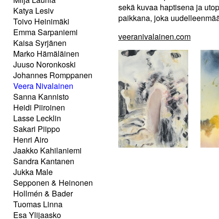
sekä kuvaa haptisena ja utop
Katya Lesiv
paikkana, joka uudelleenmääri
Toivo Heinimäki
Emma Sarpaniemi
veeranivalainen.com
Kaisa Syrjänen
Marko Hämäläinen
Juuso Noronkoski
Johannes Romppanen
Veera Nivalainen
Sanna Kannisto
Heidi Piiroinen
Lasse Lecklin
Sakari Piippo
Henri Airo
Jaakko Kahilaniemi
Sandra Kantanen
Jukka Male
Sepponen & Heinonen
Hollmén & Bader
Tuomas Linna
Esa Ylijaasko