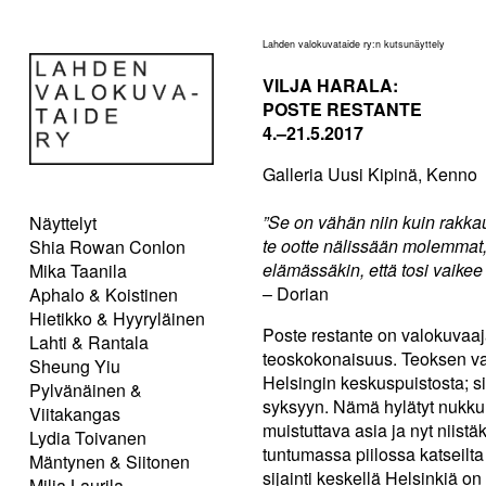
Lahden valokuvataide ry:n kutsunäyttely
VILJA HARALA:
POSTE RESTANTE
4.–21.5.2017
Galleria Uusi Kipinä, Kenno
”Se on vähän niin kuin rakka
Näyttelyt
te ootte nälissään molemmat, 
Shia Rowan Conlon
elämässäkin, että tosi vaikee
Mika Taanila
– Dorian
Aphalo & Koistinen
Hietikko & Hyyryläinen
Poste restante on valokuvaa
Lahti & Rantala
teoskokonaisuus. Teoksen va
Sheung Yiu
Helsingin keskuspuistosta; 
Pylvänäinen &
syksyyn. Nämä hylätyt nukkum
Viitakangas
muistuttava asia ja nyt niist
Lydia Toivanen
tuntumassa piilossa katseilta
Mäntynen & Siitonen
sijainti keskellä Helsinkiä o
Milja Laurila