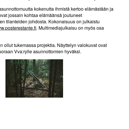
asunnottomuutta kokenutta ihmistä kertoo elämästään ja
ovat jossain kohtaa elämäänsä joutuneet
en tilanteiden johdosta. Kokonaisuus on julkaistu
w.posterestante.fi
. Multimediajulkaisu on myös osa
on ollut tukemassa projektia. Näyttelyn valokuvat ovat
uoraan Vva:rylle asunnottomien hyväksi.