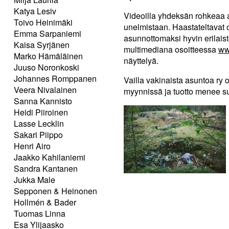
Katya Lesiv
Videoilla yhdeksän rohkeaa 
Toivo Heinimäki
unelmistaan. Haastateltavat 
Emma Sarpaniemi
asunnottomaksi hyvin erilaist
Kaisa Syrjänen
multimediana osoitteessa
ww
Marko Hämäläinen
näyttelyä.
Juuso Noronkoski
Johannes Romppanen
Vailla vakinaista asuntoa ry 
Veera Nivalainen
myynnissä ja tuotto menee s
Sanna Kannisto
Heidi Piiroinen
Lasse Lecklin
Sakari Piippo
Henri Airo
Jaakko Kahilaniemi
Sandra Kantanen
Jukka Male
Sepponen & Heinonen
Hollmén & Bader
Tuomas Linna
Esa Ylijaasko