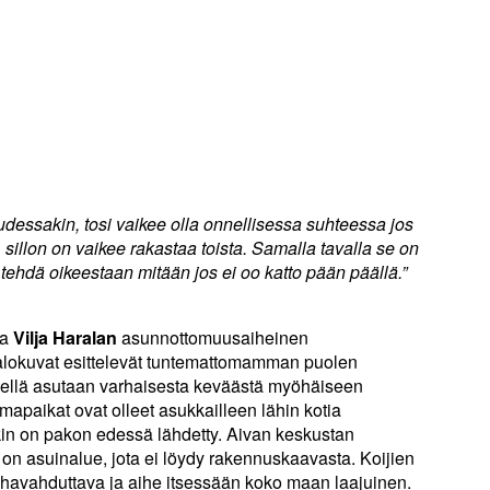
udessakin, tosi vaikee olla onnellisessa suhteessa jos
sillon on vaikee rakastaa toista. Samalla tavalla se on
 tehdä oikeestaan mitään jos ei oo katto pään päällä.”
ja
Vilja Haralan
asunnottomuusaiheinen
lokuvat esittelevät tuntemattomamman puolen
siellä asutaan varhaisesta keväästä myöhäiseen
apaikat ovat olleet asukkailleen lähin kotia
äkin on pakon edessä lähdetty. Aivan keskustan
 on asuinalue, jota ei löydy rakennuskaavasta. Koijien
n havahduttava ja aihe itsessään koko maan laajuinen.