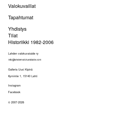
Valokuvaillat
Tapahtumat
Yhdistys
Tilat
Historiikki 1982-2006
Lahden valokuvataide ry
Galleria Uusi Kipinä
Kymintie 1, 15140 Lahti
Instagram
Facebook
© 2007-2026