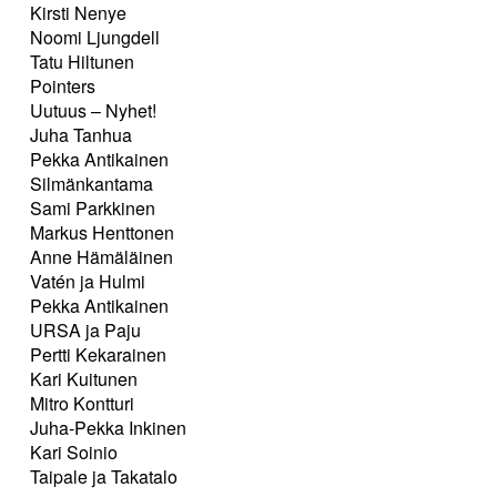
Kirsti Nenye
Noomi Ljungdell
Tatu Hiltunen
Pointers
Uutuus – Nyhet!
Juha Tanhua
Pekka Antikainen
Silmänkantama
Sami Parkkinen
Markus Henttonen
Anne Hämäläinen
Vatén ja Hulmi
Pekka Antikainen
URSA ja Paju
Pertti Kekarainen
Kari Kuitunen
Mitro Kontturi
Juha-Pekka Inkinen
Kari Soinio
Taipale ja Takatalo