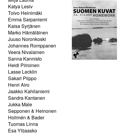
Katya Lesiv
Toivo Heinimäki
Emma Sarpaniemi
Kaisa Syrjänen
Marko Hämäläinen
Juuso Noronkoski
Johannes Romppanen
Veera Nivalainen
Sanna Kannisto
Heidi Piiroinen
Lasse Lecklin
Sakari Piippo
Henri Airo
Jaakko Kahilaniemi
Sandra Kantanen
Jukka Male
Sepponen & Heinonen
Hollmén & Bader
Tuomas Linna
Esa Ylijaasko