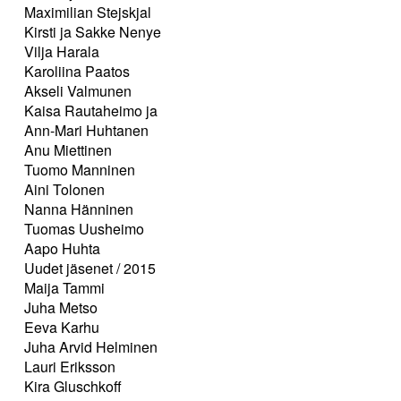
Maximilian Stejskjal
Kirsti ja Sakke Nenye
Vilja Harala
Karoliina Paatos
Akseli Valmunen
Kaisa Rautaheimo ja
Ann-Mari Huhtanen
Anu Miettinen
Tuomo Manninen
Aini Tolonen
Nanna Hänninen
Tuomas Uusheimo
Aapo Huhta
Uudet jäsenet / 2015
Maija Tammi
Juha Metso
Eeva Karhu
Juha Arvid Helminen
Lauri Eriksson
Kira Gluschkoff