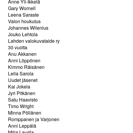
Anne Yli-Ikkelä
Gary Wornell
Leena Saraste
Valon houkutus
Johannes Wilenius
Jouko Lehtola
Lahden valokuvataide ry
30 vuotta
Anu Akkanen
Anni Löppönen
Kimmo Räisänen
Leila Sarola
Uudet jäsenet
Kai Jokela
Jyri Pitkänen
Satu Haavisto
Timo Wright
Minna Pöllänen
Romppanen ja Varjonen
Anni Leppälä
Milja Laurila