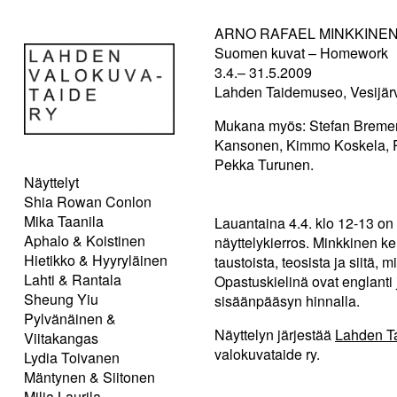
ARNO RAFAEL MINKKINE
Suomen kuvat – Homework
3.4.– 31.5.2009
Lahden Taidemuseo, Vesijärv
Mukana myös: Stefan Bremer, 
Kansonen, Kimmo Koskela, 
Pekka Turunen.
Näyttelyt
Shia Rowan Conlon
Mika Taanila
Lauantaina 4.4. klo 12-13 o
Aphalo & Koistinen
näyttelykierros. Minkkinen ke
Hietikko & Hyyryläinen
taustoista, teosista ja siitä, m
Lahti & Rantala
Opastuskielinä ovat englanti 
Sheung Yiu
sisäänpääsyn hinnalla.
Pylvänäinen &
Näyttelyn järjestää
Lahden T
Viitakangas
valokuvataide ry.
Lydia Toivanen
Mäntynen & Siitonen
Milja Laurila