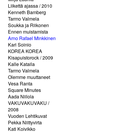
Liikettä ajassa / 2010
Kenneth Bamberg
Tarmo Valmela
Soukka ja Riikonen
Ennen muistamista
Arno Rafael Minkkinen
Kari Soinio
KOREA KOREA
Kisapuistorock / 2009
Kalle Kataila
Tarmo Valmela
Olemme muuttaneet
Vesa Ranta
Square Minutes
Aada Niilola
VAKUVAKUVAKU /
2008
Vuoden Lehtikuvat
Pekka Niittyvirta
Kati Koivikko