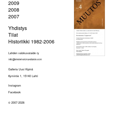
2009
2008
2007
Yhdistys
Tilat
Historiikki 1982-2006
Lahden valokuvataide ry
Galleria Uusi Kipinä
Kymintie 1, 15140 Lahti
Instagram
Facebook
© 2007-2026