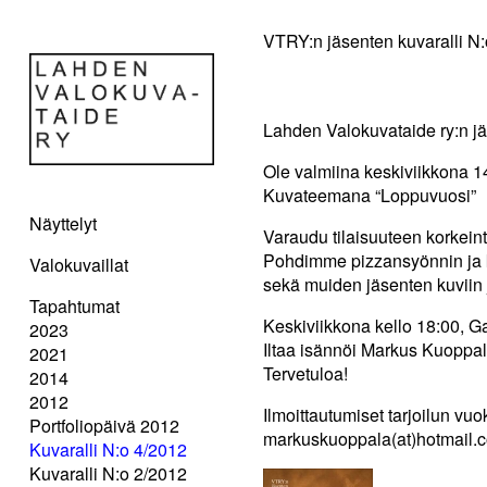
VTRY:n jäsenten kuvaralli N:
Lahden Valokuvataide ry:n jäs
Ole valmiina keskiviikkona 14
Kuvateemana “Loppuvuosi”
Näyttelyt
Varaudu tilaisuuteen korkeint
Pohdimme pizzansyönnin ja 
Valokuvaillat
sekä muiden jäsenten kuviin j
Tapahtumat
Keskiviikkona kello 18:00, Ga
2023
Iltaa isännöi Markus Kuoppa
2021
Tervetuloa!
2014
2012
Ilmoittautumiset tarjoilun vuo
Portfoliopäivä 2012
markuskuoppala(at)hotmail.
Kuvaralli N:o 4/2012
Kuvaralli N:o 2/2012