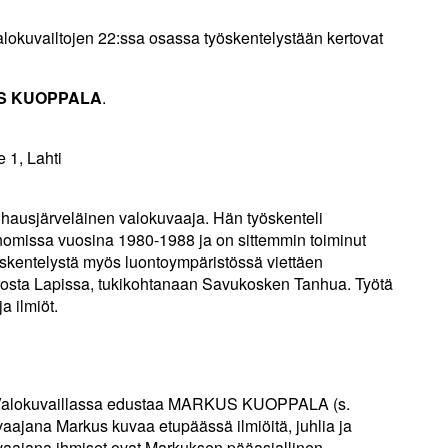
lokuvailtojen 22:ssa osassa työskentelystään kertovat
S KUOPPALA
.
e 1, Lahti
ausjärveläinen valokuvaaja. Hän työskenteli
missa vuosina 1980-1988 ja on sittemmin toiminut
työskentelystä myös luontoympäristössä viettäen
rosta Lapissa, tukikohtanaan Savukosken Tanhua. Työtä
a ilmiöt.
ä Valokuvaillassa edustaa MARKUS KUOPPALA (s.
aajana Markus kuvaa etupäässä ilmiöitä, juhlia ja
vaajana ihmiset ovat Markuksen pääasiallinen