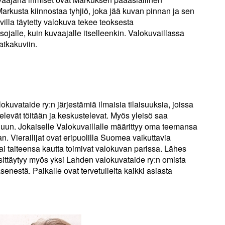
kusta kiinnostaa tyhjiö, joka jää kuvan pinnan ja sen
uvilla täytetty valokuva tekee teoksesta
ojalle, kuin kuvaajalle itselleenkin. Valokuvaillassa
atkakuviin.
okuvataide ry:n järjestämiä ilmaisia tilaisuuksia, joissa
elevät töitään ja keskustelevat. Myös yleisö saa
eluun. Jokaiselle Valokuvaillalle määrittyy oma teemansa
n. Vierailijat ovat eripuolilla Suomea vaikuttavia
/tai taiteensa kautta toimivat valokuvan parissa. Lähes
sittäytyy myös yksi Lahden valokuvataide ry:n omista
nestä. Paikalle ovat tervetulleita kaikki asiasta