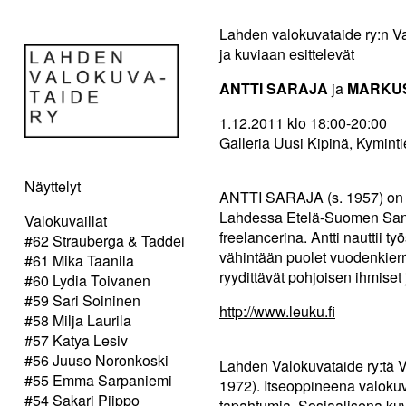
Lahden valokuvataide ry:n Va
ja kuviaan esittelevät
ANTTI SARAJA
ja
MARKU
1.12.2011 klo 18:00-20:00
Galleria Uusi Kipinä, Kyminti
Näyttelyt
ANTTI SARAJA (s. 1957) on h
Lahdessa Etelä-Suomen Sano
Valokuvaillat
freelancerina. Antti nauttii 
#62 Strauberga & Taddei
vähintään puolet vuodenkier
#61 Mika Taanila
ryydittävät pohjoisen ihmiset j
#60 Lydia Toivanen
#59 Sari Soininen
http://www.leuku.fi
#58 Milja Laurila
#57 Katya Lesiv
#56 Juuso Noronkoski
Lahden Valokuvataide ry:t
#55 Emma Sarpaniemi
1972). Itseoppineena valokuv
#54 Sakari Piippo
tapahtumia. Sosiaalisena ku