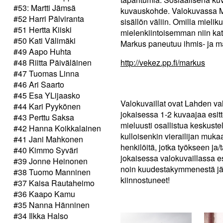
#53: Martti Jämsä
kuvauskohde. Valokuvassa Mar
#52 Harri Pälviranta
sisällön väliin. Omilla mielik
#51 Hertta Kiiski
mielenkiintoisemman niin kats
#50 Kati Välimäki
Markus paneutuu ihmis- ja m
#49 Aapo Huhta
#48 Riitta Päiväläinen
http://vekez.pp.fi/markus
#47 Tuomas Linna
#46 Ari Saarto
#45 Esa YLijaasko
Valokuvaillat ovat Lahden val
#44 Kari Pyykönen
jokaisessa 1-2 kuvaajaa esitt
#43 Perttu Saksa
mieluusti osallistua keskust
#42 Hanna Koikkalainen
kulloisenkin vierailijan mukaa
#41 Jani Mahkonen
henkilöitä, jotka työkseen ja
#40 Kimmo Syväri
jokaisessa valokuvaillassa e
#39 Jonne Heinonen
noin kuudestakymmenestä jäse
#38 Tuomo Manninen
kiinnostuneet!
#37 Kaisa Rautaheimo
#36 Kaapo Kamu
#35 Nanna Hänninen
#34 Ilkka Halso