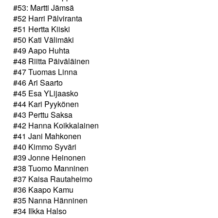
#53: Martti Jämsä
#52 Harri Pälviranta
#51 Hertta Kiiski
#50 Kati Välimäki
#49 Aapo Huhta
#48 Riitta Päiväläinen
#47 Tuomas Linna
#46 Ari Saarto
#45 Esa YLijaasko
#44 Kari Pyykönen
#43 Perttu Saksa
#42 Hanna Koikkalainen
#41 Jani Mahkonen
#40 Kimmo Syväri
#39 Jonne Heinonen
#38 Tuomo Manninen
#37 Kaisa Rautaheimo
#36 Kaapo Kamu
#35 Nanna Hänninen
#34 Ilkka Halso