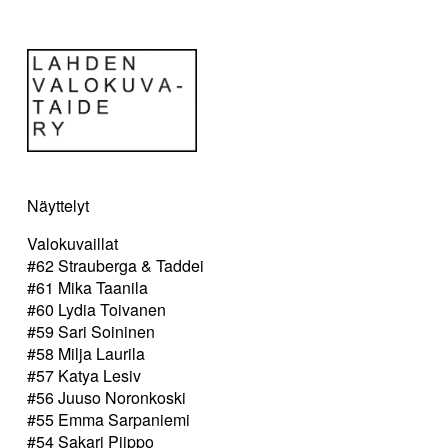
Näyttelyt
Valokuvaillat
#62 Strauberga & Taddei
#61 Mika Taanila
#60 Lydia Toivanen
#59 Sari Soininen
#58 Milja Laurila
#57 Katya Lesiv
#56 Juuso Noronkoski
#55 Emma Sarpaniemi
#54 Sakari Piippo