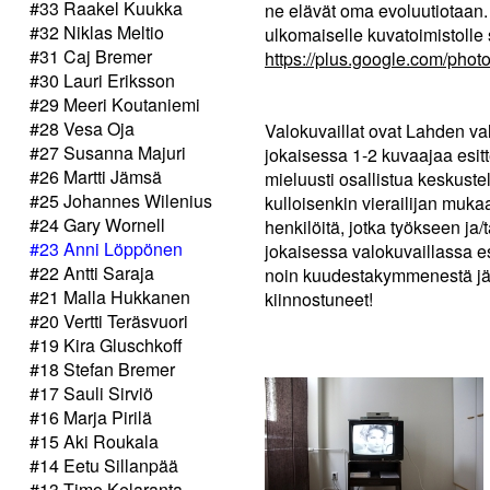
#33 Raakel Kuukka
ne elävät oma evoluutiotaan.
#32 Niklas Meltio
ulkomaiselle kuvatoimistolle
#31 Caj Bremer
https://plus.google.com/p
#30 Lauri Eriksson
#29 Meeri Koutaniemi
#28 Vesa Oja
Valokuvaillat ovat Lahden val
#27 Susanna Majuri
jokaisessa 1-2 kuvaajaa esitt
#26 Martti Jämsä
mieluusti osallistua keskust
#25 Johannes Wilenius
kulloisenkin vierailijan mukaa
#24 Gary Wornell
henkilöitä, jotka työkseen ja
#23 Anni Löppönen
jokaisessa valokuvaillassa e
#22 Antti Saraja
noin kuudestakymmenestä jäse
#21 Malla Hukkanen
kiinnostuneet!
#20 Vertti Teräsvuori
#19 Kira Gluschkoff
#18 Stefan Bremer
#17 Sauli Sirviö
#16 Marja Pirilä
#15 Aki Roukala
#14 Eetu Sillanpää
#13 Timo Kelaranta