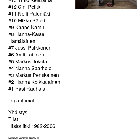
#12 Sini Pelkki
#11 Nelli Palomäki
#10 Mikko Säteri
#9 Kaapo Kamu
#8 Hanna-Kaisa
Hämäläinen
#7 Jussi Puikkonen
#6 Antti Laitinen
#5 Markus Jokela
#4 Nanna Saarhelo
#3 Markus Pentikäinen
#2 Hanna Koikkalainen
#1 Pasi Rauhala
Tapahtumat
Yhdistys
Tilat
Historiikki 1982-2006
Lahden valokuvataide ry