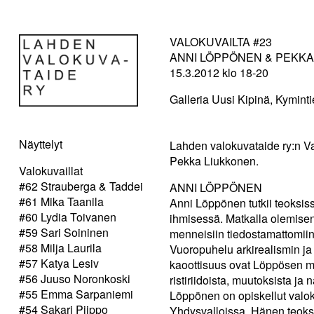
VALOKUVAILTA #23
ANNI LÖPPÖNEN & PEKKA
15.3.2012 klo 18-20
Galleria Uusi Kipinä, Kyminti
Näyttelyt
Lahden valokuvataide ry:n V
Pekka Liukkonen.
Valokuvaillat
#62 Strauberga & Taddei
ANNI LÖPPÖNEN
#61 Mika Taanila
Anni Löppönen tutkii teoksi
#60 Lydia Toivanen
ihmisessä. Matkalla olemise
#59 Sari Soininen
menneisiin tiedostamattomii
#58 Milja Laurila
Vuoropuhelu arkirealismin ja 
#57 Katya Lesiv
kaoottisuus ovat Löppösen mi
#56 Juuso Noronkoski
ristiriidoista, muutoksista 
#55 Emma Sarpaniemi
Löppönen on opiskellut valo
#54 Sakari Piippo
Yhdysvalloissa. Hänen teoksi