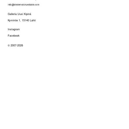
Galleria Uusi Kipinä
Kymintie 1, 15140 Lahti
Instagram
Facebook
© 2007-2026