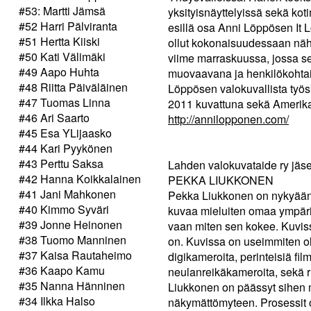
#53: Martti Jämsä
yksityisnäyttelyissä sekä ko
#52 Harri Pälviranta
esillä osa Anni Löppösen It 
#51 Hertta Kiiski
ollut kokonaisuudessaan näh
#50 Kati Välimäki
viime marraskuussa, jossa se
#49 Aapo Huhta
muovaavana ja henkilökohtais
#48 Riitta Päiväläinen
Löppösen valokuvallista työsk
#47 Tuomas Linna
2011 kuvattuna sekä Ameri
#46 Ari Saarto
http://annilopponen.com/
#45 Esa YLijaasko
#44 Kari Pyykönen
#43 Perttu Saksa
Lahden valokuvataide ry jäse
#42 Hanna Koikkalainen
PEKKA LIUKKONEN
#41 Jani Mahkonen
Pekka Liukkonen on nykyään
#40 Kimmo Syväri
kuvaa mieluiten omaa ympäri
#39 Jonne Heinonen
vaan miten sen kokee. Kuvissa
#38 Tuomo Manninen
on. Kuvissa on useimmiten ole
#37 Kaisa Rautaheimo
digikameroita, perinteisiä f
#36 Kaapo Kamu
neulanreikäkameroita, sekä ru
#35 Nanna Hänninen
Liukkonen on päässyt sihen m
#34 Ilkka Halso
näkymättömyteen. Prosessit ov