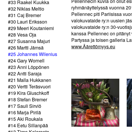
Pellennecin kuvia on ollut es
#33 Raakel Kuukka
ryhmänäyttelyssä vuonna 201
#32 Niklas Meltio
Pellennec piti Pariisissa v
#31 Caj Bremer
valokuvataide ry:n uusien j
#30 Lauri Eriksson
valokuvataide ry:n 30-vuoti
#29 Meeri Koutaniemi
kanssa Pellennec on pitänyt 
#28 Vesa Oja
Partyssa ja toisen galleria L
#27 Susanna Majuri
www.Äärettömyys.eu
#26 Martti Jämsä
#25 Johannes Wilenius
#24 Gary Wornell
#23 Anni Löppönen
#22 Antti Saraja
#21 Malla Hukkanen
#20 Vertti Teräsvuori
#19 Kira Gluschkoff
#18 Stefan Bremer
#17 Sauli Sirviö
#16 Marja Pirilä
#15 Aki Roukala
#14 Eetu Sillanpää
#13 Timo Kelaranta