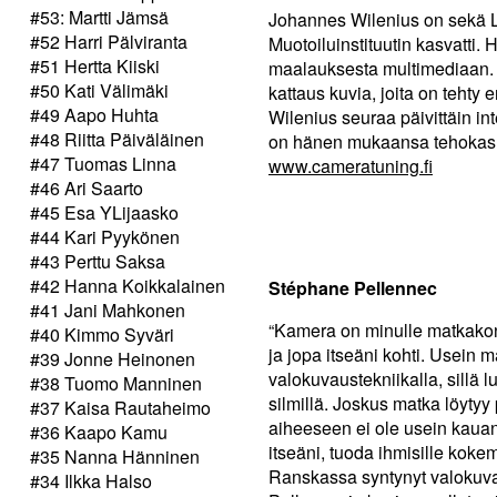
#53: Martti Jämsä
Johannes Wilenius on sekä Li
#52 Harri Pälviranta
Muotoiluinstituutin kasvatti.
#51 Hertta Kiiski
maalauksesta multimediaan. E
#50 Kati Välimäki
kattaus kuvia, joita on tehty er
#49 Aapo Huhta
Wilenius seuraa päivittäin in
#48 Riitta Päiväläinen
on hänen mukaansa tehokas 
#47 Tuomas Linna
www.cameratuning.fi
#46 Ari Saarto
#45 Esa YLijaasko
#44 Kari Pyykönen
#43 Perttu Saksa
#42 Hanna Koikkalainen
Stéphane Pellennec
#41 Jani Mahkonen
“Kamera on minulle matkakon
#40 Kimmo Syväri
ja jopa itseäni kohti. Usein 
#39 Jonne Heinonen
valokuvaustekniikalla, sillä l
#38 Tuomo Manninen
silmillä. Joskus matka löytyy
#37 Kaisa Rautaheimo
aiheeseen ei ole usein kauan 
#36 Kaapo Kamu
itseäni, tuoda ihmisille koke
#35 Nanna Hänninen
Ranskassa syntynyt valokuva
#34 Ilkka Halso