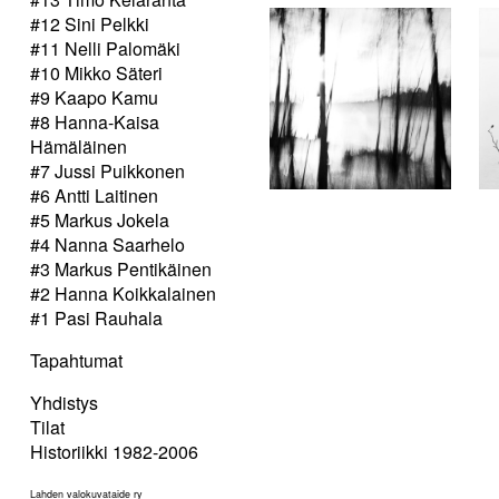
#12 Sini Pelkki
#11 Nelli Palomäki
#10 Mikko Säteri
#9 Kaapo Kamu
#8 Hanna-Kaisa
Hämäläinen
#7 Jussi Puikkonen
#6 Antti Laitinen
#5 Markus Jokela
#4 Nanna Saarhelo
#3 Markus Pentikäinen
#2 Hanna Koikkalainen
#1 Pasi Rauhala
Tapahtumat
Yhdistys
Tilat
Historiikki 1982-2006
Lahden valokuvataide ry