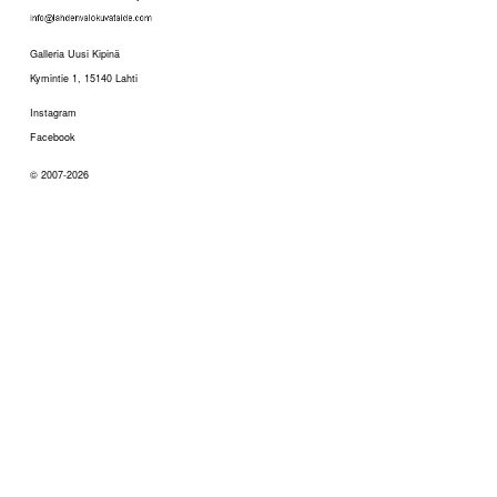
Galleria Uusi Kipinä
Kymintie 1, 15140 Lahti
Instagram
Facebook
© 2007-2026