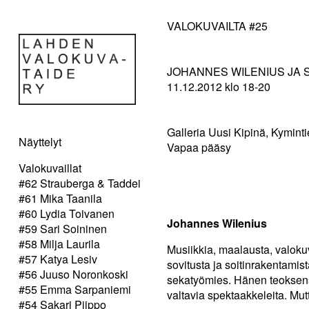
VALOKUVAILTA #25
JOHANNES WILENIUS JA
11.12.2012 klo 18-20
Galleria Uusi Kipinä, Kyminti
Näyttelyt
Vapaa pääsy
Valokuvaillat
#62 Strauberga & Taddei
#61 Mika Taanila
#60 Lydia Toivanen
Johannes Wilenius
#59 Sari Soininen
#58 Milja Laurila
Musiikkia, maalausta, valokuv
#57 Katya Lesiv
sovitusta ja soitinrakentamist
#56 Juuso Noronkoski
sekatyömies. Hänen teoksens
#55 Emma Sarpaniemi
valtavia spektaakkeleita. Mutt
#54 Sakari Piippo