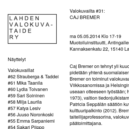
Valokuvailta #31:
CAJ BREMER
ma 05.05.2014 Klo 17-19
Muotoiluinstituutti, Antingalle
Kannaksenkatu 22, 15140 La
Näyttelyt
Caj Bremer on tehnyt yli k
Valokuvaillat
pidetään yhtenä suomalaisen
#62 Strauberga & Taddei
Bremer on toiminut valokuva
#61 Mika Taanila
Viikkosanomissa ja Helsingi
#60 Lydia Toivanen
useaan otteeseen työstään; h
#59 Sari Soininen
1973), valtion tiedonjulkistam
#58 Milja Laurila
Patricia Seppälän säätiön kuv
#57 Katya Lesiv
kulttuuripalkinto (2012). Br
#56 Juuso Noronkoski
taiteilijaprofessorina, valok
#55 Emma Sarpaniemi
päätoimittajana.
#54 Sakari Piippo