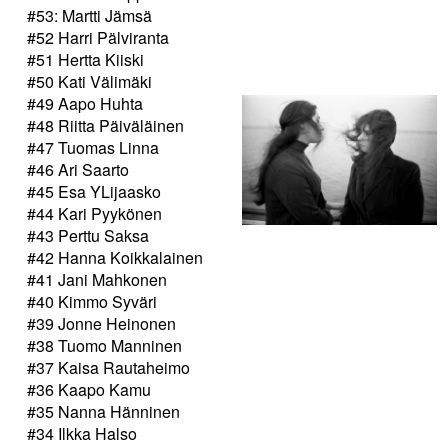
#53: Martti Jämsä
#52 Harri Pälviranta
#51 Hertta Kiiski
#50 Kati Välimäki
#49 Aapo Huhta
#48 Riitta Päiväläinen
#47 Tuomas Linna
#46 Ari Saarto
#45 Esa YLijaasko
#44 Kari Pyykönen
#43 Perttu Saksa
#42 Hanna Koikkalainen
#41 Jani Mahkonen
#40 Kimmo Syväri
#39 Jonne Heinonen
#38 Tuomo Manninen
#37 Kaisa Rautaheimo
#36 Kaapo Kamu
#35 Nanna Hänninen
#34 Ilkka Halso