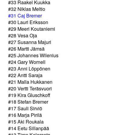
#33 Raakel Kuukka
#32 Niklas Meltio
#31 Caj Bremer
#30 Lauri Eriksson
#29 Meeri Koutaniemi
#28 Vesa Oja
#27 Susanna Majuri
#26 Martti Jämsä
#25 Johannes Wilenius
#24 Gary Wornell
#23 Anni Löppönen
#22 Antti Saraja
#21 Malla Hukkanen
#20 Vertti Teräsvuori
#19 Kira Gluschkoff
#18 Stefan Bremer
#17 Sauli Sirviö
#16 Marja Pirilä
#15 Aki Roukala
#14 Eetu Sillanpää
#13 Timo Kelaranta