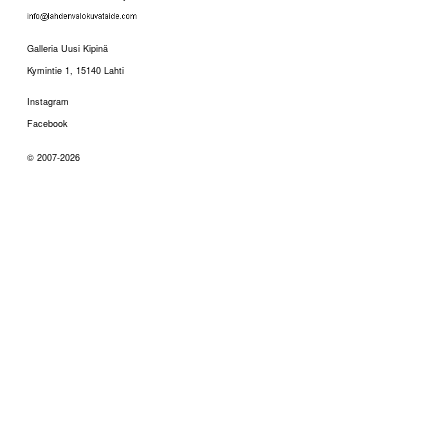
Galleria Uusi Kipinä
Kymintie 1, 15140 Lahti
Instagram
Facebook
© 2007-2026