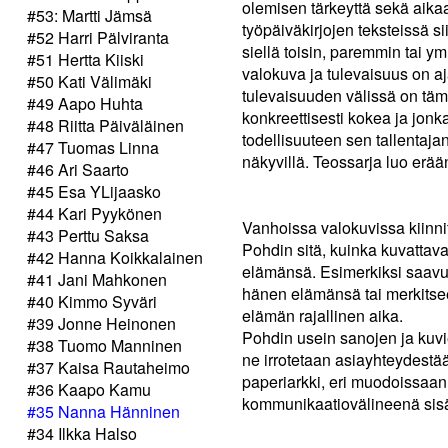
olemisen tärkeyttä sekä aika
#53: Martti Jämsä
työpäiväkirjojen teksteissä sii
#52 Harri Pälviranta
siellä toisin, paremmin tai 
#51 Hertta Kiiski
valokuva ja tulevaisuus on 
#50 Kati Välimäki
tulevaisuuden välissä on tämä
#49 Aapo Huhta
konkreettisesti kokea ja jonk
#48 Riitta Päiväläinen
todellisuuteen sen tallentaja
#47 Tuomas Linna
näkyvillä. Teossarja luo erä
#46 Ari Saarto
#45 Esa YLijaasko
#44 Kari Pyykönen
Vanhoissa valokuvissa kiinni
#43 Perttu Saksa
Pohdin sitä, kuinka kuvatta
#42 Hanna Koikkalainen
elämänsä. Esimerkiksi saavu
#41 Jani Mahkonen
hänen elämänsä tai merkitse
#40 Kimmo Syväri
elämän rajallinen aika.
#39 Jonne Heinonen
Pohdin usein sanojen ja kuvie
#38 Tuomo Manninen
ne irrotetaan asiayhteydestää
#37 Kaisa Rautaheimo
paperiarkki, eri muodoissaan,
#36 Kaapo Kamu
kommunikaatiovälineenä sisäl
#35 Nanna Hänninen
#34 Ilkka Halso