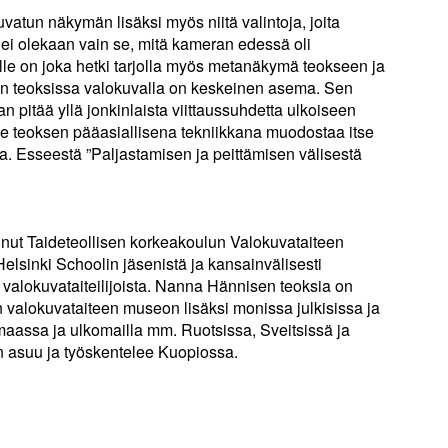
vatun näkymän lisäksi myös niitä valintoja, joita
 ei olekaan vain se, mitä kameran edessä oli
lle on joka hetki tarjolla myös metanäkymä teokseen ja
n teoksissa valokuvalla on keskeinen asema. Sen
an pitää yllä jonkinlaista viittaussuhdetta ulkoiseen
se teoksen pääasiallisena tekniikkana muodostaa itse
a. Esseestä ”Paljastamisen ja peittämisen välisestä
ut Taideteollisen korkeakoulun Valokuvataiteen
elsinki Schoolin jäsenistä ja kansainvälisesti
valokuvataiteilijoista. Nanna Hännisen teoksia on
lokuvataiteen museon lisäksi monissa julkisissa ja
maassa ja ulkomailla mm. Ruotsissa, Sveitsissä ja
asuu ja työskentelee Kuopiossa.