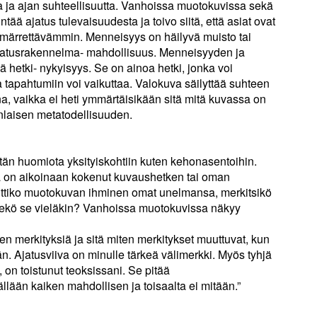
a ja ajan suhteellisuutta. Vanhoissa muotokuvissa sekä
ntää ajatus tulevaisuudesta ja toivo siitä, että asiat ovat
ymmärrettävämmin. Menneisyys on häilyvä muisto tai
ajatusrakennelma- mahdollisuus. Menneisyyden ja
 hetki- nykyisyys. Se on ainoa hetki, jonka voi
a tapahtumiin voi vaikuttaa. Valokuva säilyttää suhteen
na, vaikka ei heti ymmärtäisikään sitä mitä kuvassa on
änlaisen metatodellisuuden.
tän huomiota yksityiskohtiin kuten kehonasentoihin.
va on aikoinaan kokenut kuvaushetken tai oman
ttiko muotokuvan ihminen omat unelmansa, merkitsikö
ekö se vieläkin? Vanhoissa muotokuvissa näkyy
n merkityksiä ja sitä miten merkitykset muuttuvat, kun
n. Ajatusviiva on minulle tärkeä välimerkki. Myös tyhjä
 on toistunut teoksissani. Se pitää
lään kaiken mahdollisen ja toisaalta ei mitään.”