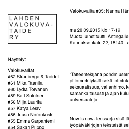
Valokuvailta #35: Nanna Hä
ma 28.09.2015 klo 17-19
Muotoiluinstituutti, Antingalle
Kannaksenkatu 22, 15140 La
Näyttelyt
Valokuvaillat
“Taiteentekijänä pohdin usein
#62 Strauberga & Taddei
piilomerkityksiä sekä toimin
#61 Mika Taanila
seksuaalisuus, vallanhimo, k
#60 Lydia Toivanen
samankaltaisesti ja ajan kul
#59 Sari Soininen
universaaleja.
#58 Milja Laurila
#57 Katya Lesiv
#56 Juuso Noronkoski
Now is now- teossarja sisält
#55 Emma Sarpaniemi
työpäiväkirjojen teksteistä s
#54 Sakari Piippo