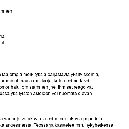
nninen
ria
hti
 laajempia merkityksiä paljastavia yksityiskohtia,
taamme ohjaavia motiiveja, kuten esimerkiksi
ostonhalu, omistaminen jne. Ihmiset reagoivat
uessa yksityisten asioiden voi huomata olevan
ää vanhoja valokuvia ja esinemuotokuvia paperista,
ekä arkiesineistä. Teossarja käsittelee mm. nykyhetkessä