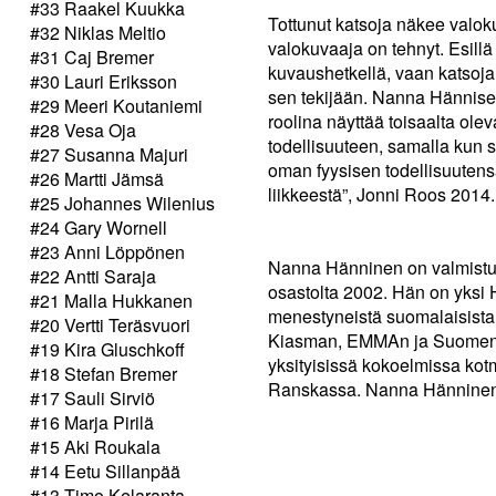
#33 Raakel Kuukka
Tottunut katsoja näkee valoku
#32 Niklas Meltio
valokuvaaja on tehnyt. Esillä
#31 Caj Bremer
kuvaushetkellä, vaan katsoja
#30 Lauri Eriksson
sen tekijään. Nanna Hännise
#29 Meeri Koutaniemi
roolina näyttää toisaalta olev
#28 Vesa Oja
todellisuuteen, samalla kun 
#27 Susanna Majuri
oman fyysisen todellisuutens
#26 Martti Jämsä
liikkeestä”, Jonni Roos 2014.
#25 Johannes Wilenius
#24 Gary Wornell
#23 Anni Löppönen
Nanna Hänninen on valmistun
#22 Antti Saraja
osastolta 2002. Hän on yksi H
#21 Malla Hukkanen
menestyneistä suomalaisista 
#20 Vertti Teräsvuori
Kiasman, EMMAn ja Suomen va
#19 Kira Gluschkoff
yksityisissä kokoelmissa kot
#18 Stefan Bremer
Ranskassa. Nanna Hänninen 
#17 Sauli Sirviö
#16 Marja Pirilä
#15 Aki Roukala
#14 Eetu Sillanpää
#13 Timo Kelaranta