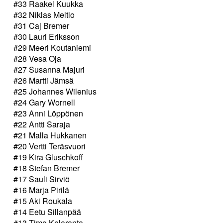
#33 Raakel Kuukka
#32 Niklas Meltio
#31 Caj Bremer
#30 Lauri Eriksson
#29 Meeri Koutaniemi
#28 Vesa Oja
#27 Susanna Majuri
#26 Martti Jämsä
#25 Johannes Wilenius
#24 Gary Wornell
#23 Anni Löppönen
#22 Antti Saraja
#21 Malla Hukkanen
#20 Vertti Teräsvuori
#19 Kira Gluschkoff
#18 Stefan Bremer
#17 Sauli Sirviö
#16 Marja Pirilä
#15 Aki Roukala
#14 Eetu Sillanpää
#13 Timo Kelaranta