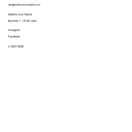
Galleria Uusi Kipinä
Kymintie 1, 15140 Lahti
Instagram
Facebook
© 2007-2026