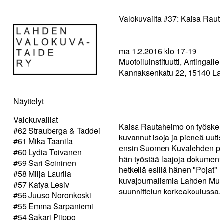
Valokuvailta #37: Kaisa Rau
ma 1.2.2016 klo 17-19
Muotoiluinstituutti, Antingalle
Kannaksenkatu 22, 15140 La
Näyttelyt
Valokuvaillat
Kaisa Rautaheimo on työsken
#62 Strauberga & Taddei
kuvannut isoja ja pieneä uut
#61 Mika Taanila
ensin Suomen Kuvalehden pa
#60 Lydia Toivanen
hän työstää laajoja dokument
#59 Sari Soininen
hetkellä esillä hänen "Pojat"
#58 Milja Laurila
kuvajournalismia Lahden Muoto
#57 Katya Lesiv
suunnittelun korkeakoulussa
#56 Juuso Noronkoski
#55 Emma Sarpaniemi
#54 Sakari Piippo