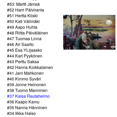
#53: Martti Jämsä
#52 Harri Pälviranta
#51 Hertta Kiiski
#50 Kati Välimäki
#49 Aapo Huhta
#48 Riitta Päiväläinen
#47 Tuomas Linna
#46 Ari Saarto
#45 Esa YLijaasko
#44 Kari Pyykönen
#43 Perttu Saksa
#42 Hanna Koikkalainen
#41 Jani Mahkonen
#40 Kimmo Syväri
#39 Jonne Heinonen
#38 Tuomo Manninen
#37 Kaisa Rautaheimo
#36 Kaapo Kamu
#35 Nanna Hänninen
#34 Ilkka Halso