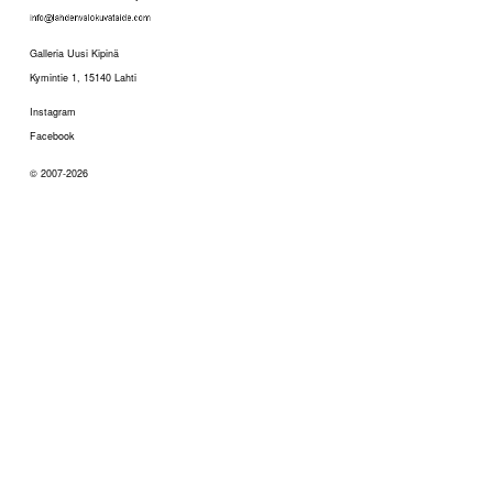
Galleria Uusi Kipinä
Kymintie 1, 15140 Lahti
Instagram
Facebook
© 2007-2026