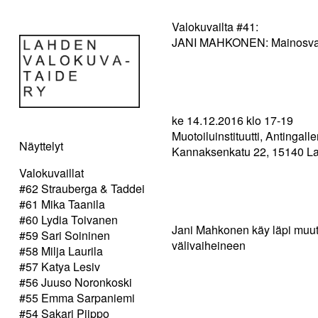
Valokuvailta #41:
JANI MAHKONEN: Mainosva
ke 14.12.2016 klo 17-­19
Muotoiluinstituutti, Antingalle
Näyttelyt
Kannaksenkatu 22, 15140 La
Valokuvaillat
#62 Strauberga & Taddei
#61 Mika Taanila
#60 Lydia Toivanen
Jani Mahkonen käy läpi muuta
#59 Sari Soininen
välivaiheineen
#58 Milja Laurila
#57 Katya Lesiv
#56 Juuso Noronkoski
#55 Emma Sarpaniemi
#54 Sakari Piippo