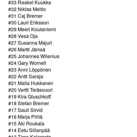
#33 Raakel Kuukka
#32 Niklas Meltio
#31 Caj Bremer
#30 Lauri Eriksson
#29 Meeri Koutaniemi
#28 Vesa Oja
#27 Susanna Majuri
#26 Martti Jämsä
#25 Johannes Wilenius
#24 Gary Wornell
#23 Anni Löppönen
#22 Antti Saraja
#21 Malla Hukkanen
#20 Vertti Teräsvuori
#19 Kira Gluschkoff
#18 Stefan Bremer
#17 Sauli Sirviö
#16 Marja Pirilä
#15 Aki Roukala
#14 Eetu Sillanpää
#13 Timo Kelaranta