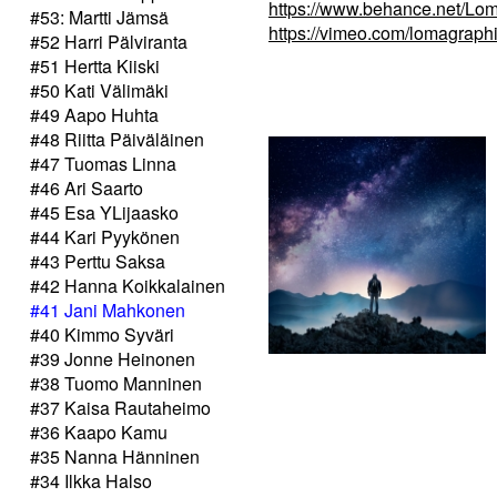
https://www.behance.net/Lo
#53: Martti Jämsä
https://vimeo.com/lomagraph
#52 Harri Pälviranta
#51 Hertta Kiiski
#50 Kati Välimäki
#49 Aapo Huhta
#48 Riitta Päiväläinen
#47 Tuomas Linna
#46 Ari Saarto
#45 Esa YLijaasko
#44 Kari Pyykönen
#43 Perttu Saksa
#42 Hanna Koikkalainen
#41 Jani Mahkonen
#40 Kimmo Syväri
#39 Jonne Heinonen
#38 Tuomo Manninen
#37 Kaisa Rautaheimo
#36 Kaapo Kamu
#35 Nanna Hänninen
#34 Ilkka Halso