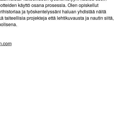
o-otteiden käyttö osana prosessia. Olen opiskellut
rihistoriaa ja työskentelyssäni haluan yhdistää näitä
 taiteellisia projekteja että lehtikuvausta ja nautin siitä,
uolisena.
en.com