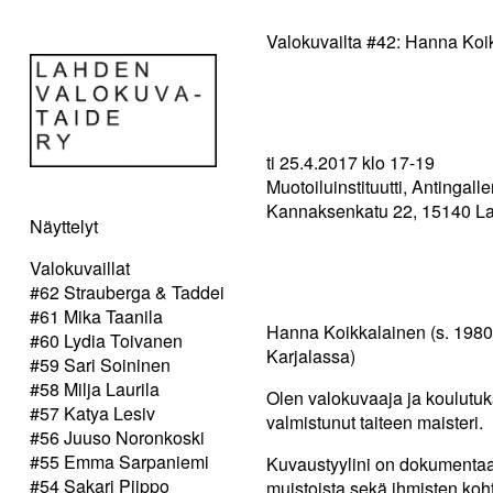
Valokuvailta #42: Hanna Koi
ti 25.4.2017 klo 17-­19
Muotoiluinstituutti, Antingalle
Kannaksenkatu 22, 15140 La
Näyttelyt
Valokuvaillat
#62 Strauberga & Taddei
#61 Mika Taanila
Hanna Koikkalainen (s. 1980, 
#60 Lydia Toivanen
Karjalassa)
#59 Sari Soininen
#58 Milja Laurila
Olen valokuvaaja ja koulutuk
#57 Katya Lesiv
valmistunut taiteen maisteri.
#56 Juuso Noronkoski
#55 Emma Sarpaniemi
Kuvaustyylini on dokumentaari
#54 Sakari Piippo
muistoista sekä ihmisten koht