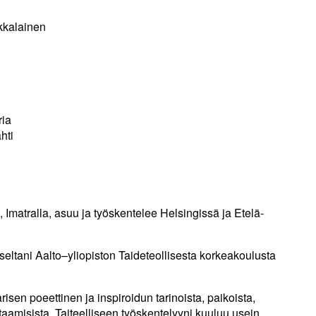
kkalainen
ria
hti
Imatralla, asuu ja työskentelee Helsingissä ja Etelä-
seltani Aalto–yliopiston Taideteollisesta korkeakoulusta
sen poeettinen ja inspiroidun tarinoista, paikoista,
aamisista. Taiteelliseen työskentelyyni kuuluu usein