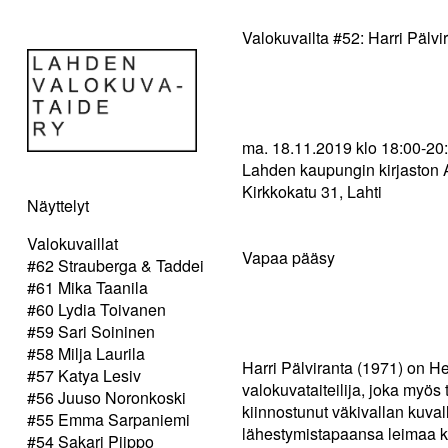
Valokuvailta #52: Harri Pälvi
ma. 18.11.2019 klo 18:00-20
Lahden kaupungin kirjaston A
Kirkkokatu 31, Lahti
Näyttelyt
Valokuvaillat
Vapaa pääsy
#62 Strauberga & Taddei
#61 Mika Taanila
#60 Lydia Toivanen
#59 Sari Soininen
#58 Milja Laurila
Harri Pälviranta (1971) on H
#57 Katya Lesiv
valokuvataiteilija, joka myös t
#56 Juuso Noronkoski
kiinnostunut väkivallan kuva
#55 Emma Sarpaniemi
lähestymistapaansa leimaa k
#54 Sakari Piippo