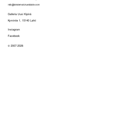
Galleria Uusi Kipinä
Kymintie 1, 15140 Lahti
Instagram
Facebook
© 2007-2026