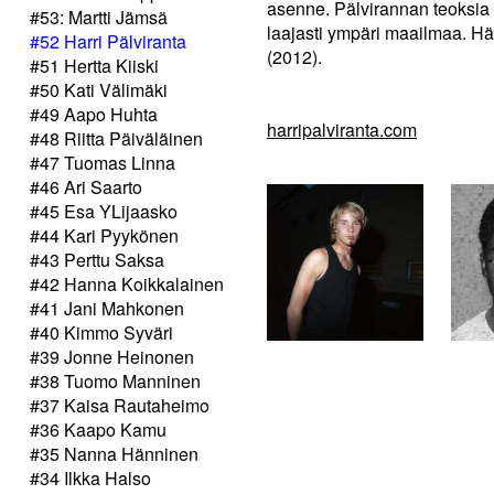
asenne. Pälvirannan teoksia 
#53: Martti Jämsä
laajasti ympäri maailmaa. Hän
#52 Harri Pälviranta
(2012).
#51 Hertta Kiiski
#50 Kati Välimäki
#49 Aapo Huhta
harripalviranta.com
#48 Riitta Päiväläinen
#47 Tuomas Linna
#46 Ari Saarto
#45 Esa YLijaasko
#44 Kari Pyykönen
#43 Perttu Saksa
#42 Hanna Koikkalainen
#41 Jani Mahkonen
#40 Kimmo Syväri
#39 Jonne Heinonen
#38 Tuomo Manninen
#37 Kaisa Rautaheimo
#36 Kaapo Kamu
#35 Nanna Hänninen
#34 Ilkka Halso