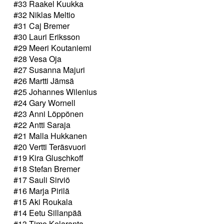
#33 Raakel Kuukka
#32 Niklas Meltio
#31 Caj Bremer
#30 Lauri Eriksson
#29 Meeri Koutaniemi
#28 Vesa Oja
#27 Susanna Majuri
#26 Martti Jämsä
#25 Johannes Wilenius
#24 Gary Wornell
#23 Anni Löppönen
#22 Antti Saraja
#21 Malla Hukkanen
#20 Vertti Teräsvuori
#19 Kira Gluschkoff
#18 Stefan Bremer
#17 Sauli Sirviö
#16 Marja Pirilä
#15 Aki Roukala
#14 Eetu Sillanpää
#13 Timo Kelaranta