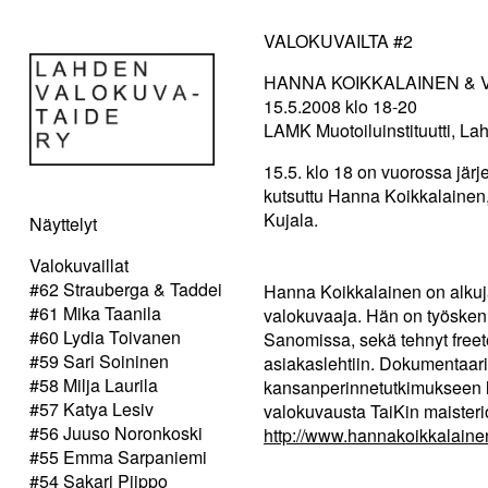
VALOKUVAILTA #2
HANNA KOIKKALAINEN & V
15.5.2008 klo 18-20
LAMK Muotoiluinstituutti, Lah
15.5. klo 18 on vuorossa järj
kutsuttu Hanna Koikkalainen, 
Kujala.
Näyttelyt
Valokuvaillat
#62 Strauberga & Taddei
Hanna Koikkalainen on alkuja
#61 Mika Taanila
valokuvaaja. Hän on työsken
#60 Lydia Toivanen
Sanomissa, sekä tehnyt freetö
#59 Sari Soininen
asiakaslehtiin. Dokumentaari
#58 Milja Laurila
kansanperinnetutkimukseen l
#57 Katya Lesiv
valokuvausta TaiKin maister
#56 Juuso Noronkoski
http://www.hannakoikkalain
#55 Emma Sarpaniemi
#54 Sakari Piippo