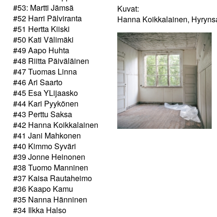
#53: Martti Jämsä
Kuvat:
#52 Harri Pälviranta
Hanna Koikkalainen, Hyryns
#51 Hertta Kiiski
#50 Kati Välimäki
#49 Aapo Huhta
#48 Riitta Päiväläinen
#47 Tuomas Linna
#46 Ari Saarto
#45 Esa YLijaasko
#44 Kari Pyykönen
#43 Perttu Saksa
#42 Hanna Koikkalainen
#41 Jani Mahkonen
#40 Kimmo Syväri
#39 Jonne Heinonen
#38 Tuomo Manninen
#37 Kaisa Rautaheimo
#36 Kaapo Kamu
#35 Nanna Hänninen
#34 Ilkka Halso