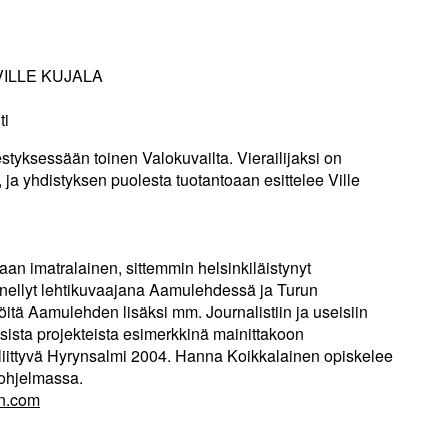
ILLE KUJALA
ti
estyksessään toinen Valokuvailta. Vierailijaksi on
ja yhdistyksen puolesta tuotantoaan esittelee Ville
an imatralainen, sittemmin helsinkiläistynyt
nellyt lehtikuvaajana Aamulehdessä ja Turun
itä Aamulehden lisäksi mm. Journalistiin ja useisiin
sista projekteista esimerkkinä mainittakoon
iittyvä Hyrynsalmi 2004. Hanna Koikkalainen opiskelee
iohjelmassa.
en.com