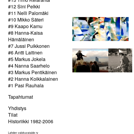
#12 Sini Pelkki
#11 Nelli Palomäki
#10 Mikko Säteri
#9 Kaapo Kamu
#8 Hanna-Kaisa
Hämäläinen
#7 Jussi Puikkonen
#6 Antti Laitinen
#5 Markus Jokela
#4 Nanna Saarhelo
#3 Markus Pentikäinen
#2 Hanna Koikkalainen
#1 Pasi Rauhala
Tapahtumat
Yhdistys
Tilat
Historiikki 1982-2006
Lahden valokuvataide ry