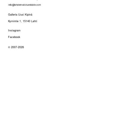
Galleria Uusi Kipinä
Kymintie 1, 15140 Lahti
Instagram
Facebook
© 2007-2026