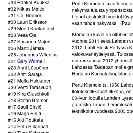
#33 Raakel Kuukka
Pertti Klemolan tavoitteena 
#32 Niklas Meltio
näkymiä tutusta ympäristöstä.
#31 Caj Bremer
hienot abstraktit muodot löyt
#30 Lauri Eriksson
vaan tehdä näkyväksi” (Paul 
#29 Meeri Koutaniemi
Klemolan kuvia on ollut esil
#28 Vesa Oja
vuonna 2011 sekä Lahden val
#27 Susanna Majuri
2012. Lahti Block Partyssa K
#26 Martti Jämsä
valokuvanäyttelyssä. Tuloss
#25 Johannes Wilenius
marraskuussa 2012 yhdessä L
#24 Gary Wornell
Lahdessa Taidepanimolla graf
#23 Anni Löppönen
Harjulan Kansalaisopiston gra
#22 Antti Saraja
#21 Malla Hukkanen
Pertti Klemola (s. 1950 Lahd
#20 Vertti Teräsvuori
tietotekniikkapäällikkönä, on
#19 Kira Gluschkoff
60-lvun lopulla Lahden Lyseo
#18 Stefan Bremer
graafikko Tapani Lemminkäine
#17 Sauli Sirviö
tekniikoita vuodesta 2003 op
#16 Marja Pirilä
#15 Aki Roukala
#14 Eetu Sillanpää
#13 Timo Kelaranta