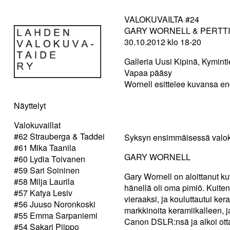
VALOKUVAILTA #24
GARY WORNELL & PERTT
30.10.2012 klo 18-20
Galleria Uusi Kipinä, Kyminti
Vapaa pääsy
Wornell esittelee kuvansa en
Näyttelyt
Valokuvaillat
#62 Strauberga & Taddei
Syksyn ensimmäisessä valokuv
#61 Mika Taanila
GARY WORNELL
#60 Lydia Toivanen
#59 Sari Soininen
Gary Wornell on aloittanut 
#58 Milja Laurila
hänellä oli oma pimiö. Kuite
#57 Katya Lesiv
vieraaksi, ja kouluttautui k
#56 Juuso Noronkoski
markkinoita keramiikalleen, j
#55 Emma Sarpaniemi
Canon DSLR:nsä ja alkoi ott
#54 Sakari Piippo