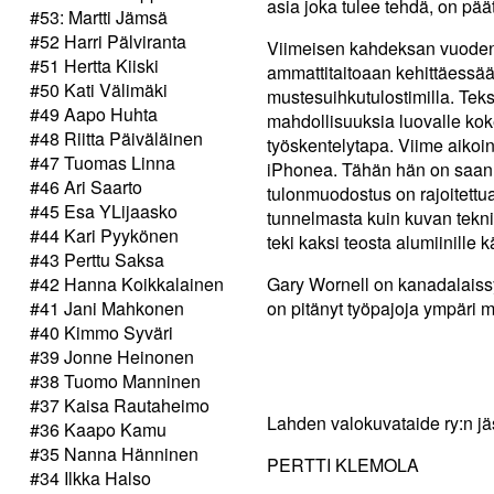
asia joka tulee tehdä, on pää
#53: Martti Jämsä
#52 Harri Pälviranta
Viimeisen kahdeksan vuoden
#51 Hertta Kiiski
ammattitaitoaan kehittäessä
#50 Kati Välimäki
mustesuihkutulostimilla. Tekst
#49 Aapo Huhta
mahdollisuuksia luovalle koke
#48 Riitta Päiväläinen
työskentelytapa. Viime aikoi
#47 Tuomas Linna
iPhonea. Tähän hän on saanu
#46 Ari Saarto
tulonmuodostus on rajoitett
#45 Esa YLijaasko
tunnelmasta kuin kuvan tekn
#44 Kari Pyykönen
teki kaksi teosta alumiinille
#43 Perttu Saksa
#42 Hanna Koikkalainen
Gary Wornell on kanadalais
#41 Jani Mahkonen
on pitänyt työpajoja ympäri 
#40 Kimmo Syväri
#39 Jonne Heinonen
#38 Tuomo Manninen
#37 Kaisa Rautaheimo
Lahden valokuvataide ry:n jä
#36 Kaapo Kamu
#35 Nanna Hänninen
PERTTI KLEMOLA
#34 Ilkka Halso