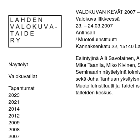
VALOKUVAN KEVÄT 2007 –
Valokuva liikkeessä
23. – 24.03.2007
Antinsali
/ Muotoiluinstituutti
Kannaksenkatu 22, 15140 La
Esiintyjinä Alli Savolainen,
Näyttelyt
Mika Taanila, Miko Kivinen, 
Seminaarin näyttelyinä toimi
Valokuvaillat
sekä Juha Tanhuan yksityisn
Muotoiluinstituutti ja Taidei
Tapahtumat
taiteiden keskus.
2023
2021
2014
2012
2009
2008
2007