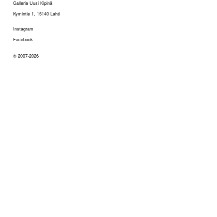
Galleria Uusi Kipinä
Kymintie 1, 15140 Lahti
Instagram
Facebook
© 2007-2026