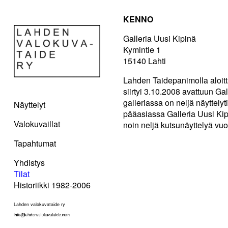
KENNO
Galleria Uusi Kipinä
Kymintie 1
15140 Lahti
Lahden Taidepanimolla aloitt
siirtyi 3.10.2008 avattuun G
galleriassa on neljä näyttely
Näyttelyt
pääasiassa Galleria Uusi Kip
Valokuvaillat
noin neljä kutsunäyttelyä vu
Tapahtumat
Yhdistys
Tilat
Historiikki 1982-2006
Lahden valokuvataide ry