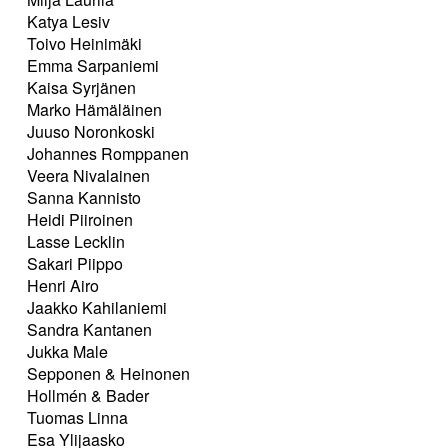
Katya Lesiv
Toivo Heinimäki
Emma Sarpaniemi
Kaisa Syrjänen
Marko Hämäläinen
Juuso Noronkoski
Johannes Romppanen
Veera Nivalainen
Sanna Kannisto
Heidi Piiroinen
Lasse Lecklin
Sakari Piippo
Henri Airo
Jaakko Kahilaniemi
Sandra Kantanen
Jukka Male
Sepponen & Heinonen
Hollmén & Bader
Tuomas Linna
Esa Ylijaasko