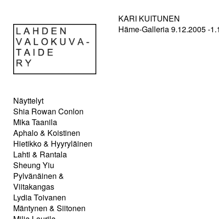
KARI KUITUNEN
Häme-Galleria 9.12.2005 -1.
Näyttelyt
Shia Rowan Conlon
Mika Taanila
Aphalo & Koistinen
Hietikko & Hyyryläinen
Lahti & Rantala
Sheung Yiu
Pylvänäinen &
Viitakangas
Lydia Toivanen
Mäntynen & Siitonen
Milja Laurila