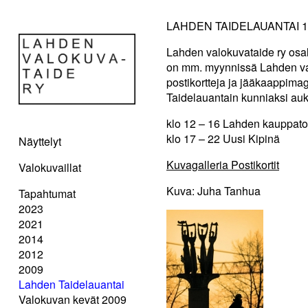
LAHDEN TAIDELAUANTAI 12
Lahden valokuvataide ry osal
on mm. myynnissä Lahden val
postikortteja ja jääkaappimag
Taidelauantain kunniaksi auki
klo 12 – 16 Lahden kauppato
klo 17 – 22 Uusi Kipinä
Näyttelyt
Kuvagalleria Postikortit
Valokuvaillat
Kuva: Juha Tanhua
Tapahtumat
2023
2021
2014
2012
2009
Lahden Taidelauantai
Valokuvan kevät 2009