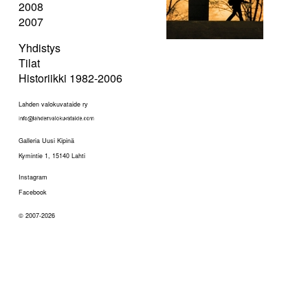
2008
2007
Yhdistys
Tilat
Historiikki 1982-2006
Lahden valokuvataide ry
Galleria Uusi Kipinä
Kymintie 1, 15140 Lahti
Instagram
Facebook
© 2007-2026