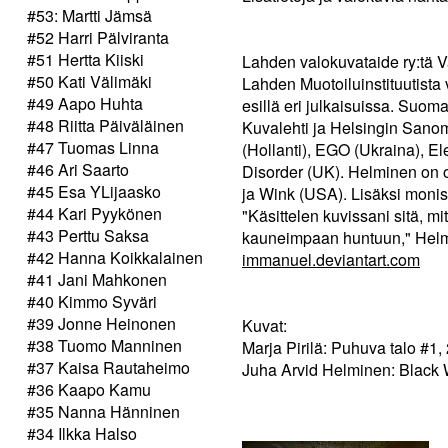
#53: Martti Jämsä
#52 Harri Pälviranta
#51 Hertta Kiiski
Lahden valokuvataide ry:tä
#50 Kati Välimäki
Lahden Muotoiluinstituutista 
#49 Aapo Huhta
esillä eri julkaisuissa. Suo
#48 Riitta Päiväläinen
Kuvalehti ja Helsingin Sano
#47 Tuomas Linna
(Hollanti), EGO (Ukraina), El
#46 Ari Saarto
Disorder (UK). Helminen on o
#45 Esa YLijaasko
ja Wink (USA). Lisäksi monis
#44 Kari Pyykönen
"Käsittelen kuvissani sitä, m
#43 Perttu Saksa
kauneimpaan huntuun," Helm
#42 Hanna Koikkalainen
immanuel.deviantart.com
#41 Jani Mahkonen
#40 Kimmo Syväri
#39 Jonne Heinonen
Kuvat:
#38 Tuomo Manninen
Marja Pirilä: Puhuva talo #1
#37 Kaisa Rautaheimo
Juha Arvid Helminen: Black
#36 Kaapo Kamu
#35 Nanna Hänninen
#34 Ilkka Halso