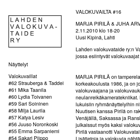
VALOKUVAILTA #16
MARJA PIRILÄ & JUHA AR
2.11.2010 klo 18-20
Uusi Kipinä, Lahti
Lahden valokuvataide ry:n Val
jossa esiintyvät valokuvaajat
Näyttelyt
Valokuvaillat
MARJA PIRILÄ on tamperelaine
#62 Strauberga & Taddei
korkeakoulusta 1986, ja on 
#61 Mika Taanila
valokuvaajana ja valokuvauk
#60 Lydia Toivanen
neulanreikäkameratekniikat. Pi
#59 Sari Soininen
lukuisiin ryhmänäyttelyihin 
#58 Milja Laurila
Nuutisen kanssa Pirilä on r
#57 Katya Lesiv
Venäjällä, Saksassa ja Ransk
#56 Juuso Noronkoski
julkaissut myös kaksi valok
#55 Emma Sarpaniemi
Pirilä vastaanotti Valokuvata
#54 Sakari Piippo
Lisätietoja ja valokuvia näht