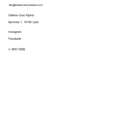
Galleria Uusi Kipinä
Kymintie 1, 15140 Lahti
Instagram
Facebook
© 2007-2026