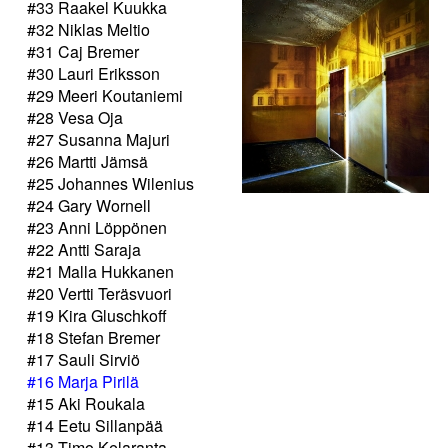
#33 Raakel Kuukka
#32 Niklas Meltio
#31 Caj Bremer
#30 Lauri Eriksson
#29 Meeri Koutaniemi
#28 Vesa Oja
#27 Susanna Majuri
#26 Martti Jämsä
#25 Johannes Wilenius
#24 Gary Wornell
#23 Anni Löppönen
#22 Antti Saraja
#21 Malla Hukkanen
#20 Vertti Teräsvuori
#19 Kira Gluschkoff
#18 Stefan Bremer
#17 Sauli Sirviö
#16 Marja Pirilä
#15 Aki Roukala
#14 Eetu Sillanpää
#13 Timo Kelaranta