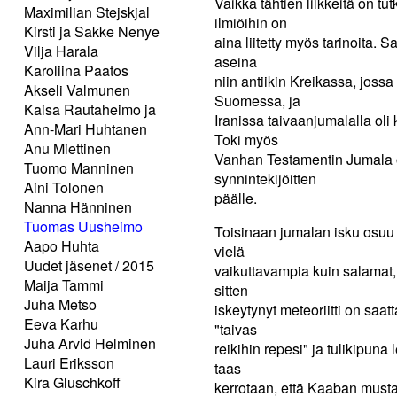
Vaikka tähtien liikkeitä on tut
Maximilian Stejskjal
ilmiöihin on
Kirsti ja Sakke Nenye
aina liitetty myös tarinoita.
Vilja Harala
aseina
Karoliina Paatos
niin antiikin Kreikassa, joss
Akseli Valmunen
Suomessa, ja
Kaisa Rautaheimo ja
Iranissa taivaanjumalalla oli 
Ann-Mari Huhtanen
Toki myös
Anu Miettinen
Vanhan Testamentin Jumala o
Tuomo Manninen
synnintekijöitten
Aini Tolonen
päälle.
Nanna Hänninen
Tuomas Uusheimo
Toisinaan jumalan isku osuu m
Aapo Huhta
vielä
Uudet jäsenet / 2015
vaikuttavampia kuin salamat,
Maija Tammi
sitten
Juha Metso
iskeytynyt meteoriitti on saat
Eeva Karhu
"taivas
Juha Arvid Helminen
reikihin repesi" ja tulikipuna
Lauri Eriksson
taas
Kira Gluschkoff
kerrotaan, että Kaaban musta 