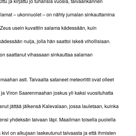
kittu ja kirjattu jo tuhansia vuosia, taivaankannen
 Salamat – ukonnuolet – on nähty jumalan sinkauttamina
a Zeus usein kuvattiin salama kädessään, kuin
kädessään nuija, jolla hän saattoi iskeä vihollisiaan.
n saattanut vihassaan sinkauttaa salaman
aahan asti. Taivaalta sataneet meteoriitit ovat olleet
 ja Viron Saarenmaahan joskus yli kaksi vuosituhatta
tanut jättää jälkensä Kalevalaan, jossa lauletaan, kuinka
 lensi yhdeksän taivaan läpi. Maailman toisella puolella
kivi on alkujaan laskeutunut taivaasta ja että ihmisten