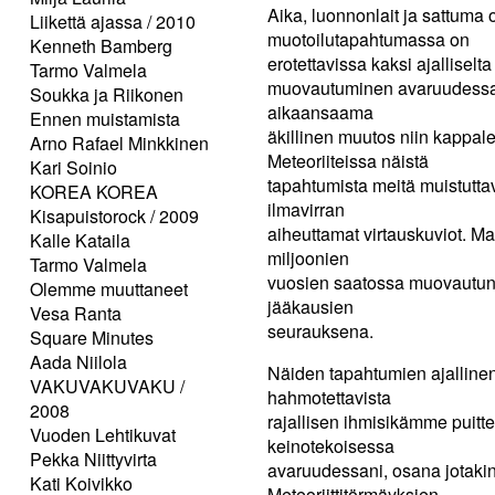
Aika, luonnonlait ja sattuma
Liikettä ajassa / 2010
muotoilutapahtumassa on
Kenneth Bamberg
erotettavissa kaksi ajallisel
Tarmo Valmela
muovautuminen avaruudessa m
Soukka ja Riikonen
aikaansaama
Ennen muistamista
äkillinen muutos niin kappa
Arno Rafael Minkkinen
Meteoriiteissa näistä
Kari Soinio
tapahtumista meitä muistutta
KOREA KOREA
ilmavirran
Kisapuistorock / 2009
aiheuttamat virtauskuviot. Ma
Kalle Kataila
miljoonien
Tarmo Valmela
vuosien saatossa muovautun
Olemme muuttaneet
jääkausien
Vesa Ranta
seurauksena.
Square Minutes
Aada Niilola
Näiden tapahtumien ajallinen 
VAKUVAKUVAKU /
hahmotettavista
2008
rajallisen ihmisikämme puitt
Vuoden Lehtikuvat
keinotekoisessa
Pekka Niittyvirta
avaruudessani, osana jotakin
Kati Koivikko
Meteoriittitörmäyksien