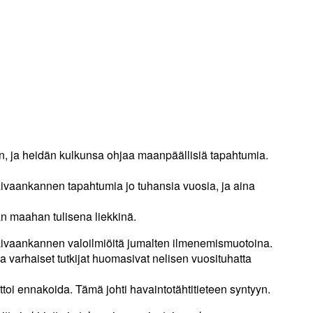
sin, ja heidän kulkunsa ohjaa maanpäällisiä tapahtumia.
taivaankannen tapahtumia jo tuhansia vuosia, ja aina
n maahan tulisena liekkinä.
taivaankannen valoilmiöitä jumalten ilmenemismuotoina.
arhaiset tutkijat huomasivat nelisen vuosituhatta
ttoi ennakoida. Tämä johti havaintotähtitieteen syntyyn.