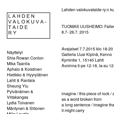
Lahden valokuvataide ry:n ku
TUOMAS UUSHEIMO: Fallen
8.7- 26.7. 2015
Avajaiset 7.7.2015 klo 18-20
Näyttelyt
Galleria Uusi Kipinä, Kenno
Shia Rowan Conlon
Kymintie 1, 15140 Lahti
Mika Taanila
Avoinna ti-pe 12-18, la-su 12
Aphalo & Koistinen
Hietikko & Hyyryläinen
Lahti & Rantala
Sheung Yiu
Pylvänäinen &
imagine / this piece of rock / 
Viitakangas
as a word broken from
Lydia Toivanen
a long sentence / imagine tha
Mäntynen & Siitonen
it might carry
Milja Laurila