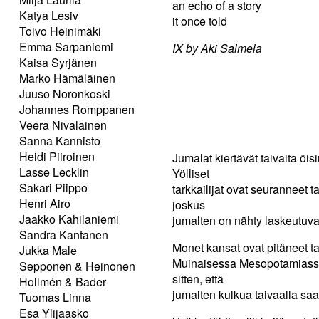
an echo of a story
Katya Lesiv
it once told
Toivo Heinimäki
Emma Sarpaniemi
IX by Aki Salmela
Kaisa Syrjänen
Marko Hämäläinen
Juuso Noronkoski
Johannes Romppanen
Veera Nivalainen
Sanna Kannisto
Heidi Piiroinen
Jumalat kiertävät taivaita öi
Lasse Lecklin
Yölliset
Sakari Piippo
tarkkailijat ovat seuranneet 
Henri Airo
joskus
Jaakko Kahilaniemi
jumalten on nähty laskeutuva
Sandra Kantanen
Monet kansat ovat pitäneet 
Jukka Male
Muinaisessa Mesopotamiassa v
Sepponen & Heinonen
sitten, että
Hollmén & Bader
jumalten kulkua taivaalla saa
Tuomas Linna
Esa Ylijaasko