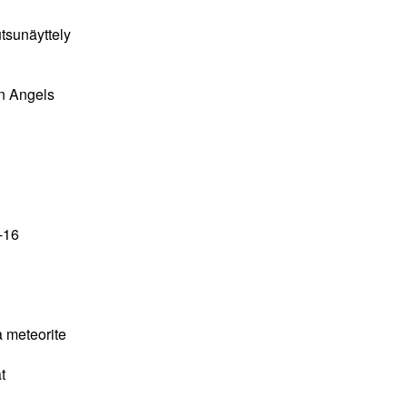
tsunäyttely
 Angels
-16
a meteorite
t