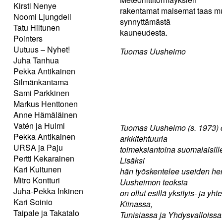
Kirsti Nenye
rakentamat maisemat taas mu
Noomi Ljungdell
synnyttämästä
Tatu Hiltunen
kauneudesta.
Pointers
Uutuus – Nyhet!
Tuomas Uusheimo
Juha Tanhua
Pekka Antikainen
Silmänkantama
Sami Parkkinen
Markus Henttonen
Anne Hämäläinen
Vatén ja Hulmi
Tuomas Uusheimo (s. 1973) o
Pekka Antikainen
arkkitehtuuria
URSA ja Paju
toimeksiantoina suomalaisille 
Pertti Kekarainen
Lisäksi
Kari Kuitunen
hän työskentelee useiden he
Mitro Kontturi
Uusheimon teoksia
Juha-Pekka Inkinen
on ollut esillä yksityis- ja 
Kari Soinio
Kiinassa,
Taipale ja Takatalo
Tunisiassa ja Yhdysvalloiss