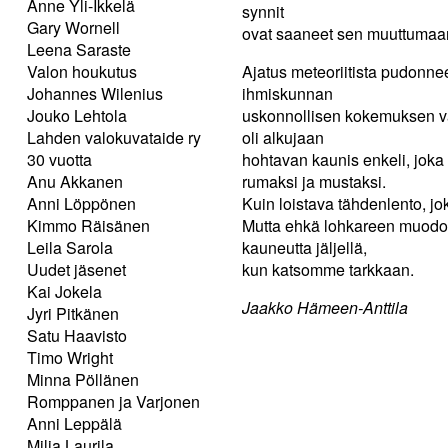
Anne Yli-Ikkelä
synnit
Gary Wornell
ovat saaneet sen muuttumaan
Leena Saraste
Valon houkutus
Ajatus meteoriitista pudonne
Johannes Wilenius
ihmiskunnan
Jouko Lehtola
uskonnollisen kokemuksen va
Lahden valokuvataide ry
oli alkujaan
30 vuotta
hohtavan kaunis enkeli, joka 
Anu Akkanen
rumaksi ja mustaksi.
Anni Löppönen
Kuin loistava tähdenlento, 
Kimmo Räisänen
Mutta ehkä lohkareen muodois
Leila Sarola
kauneutta jäljellä,
Uudet jäsenet
kun katsomme tarkkaan.
Kai Jokela
Jaakko Hämeen-Anttila
Jyri Pitkänen
Satu Haavisto
Timo Wright
Minna Pöllänen
Romppanen ja Varjonen
Anni Leppälä
Milja Laurila