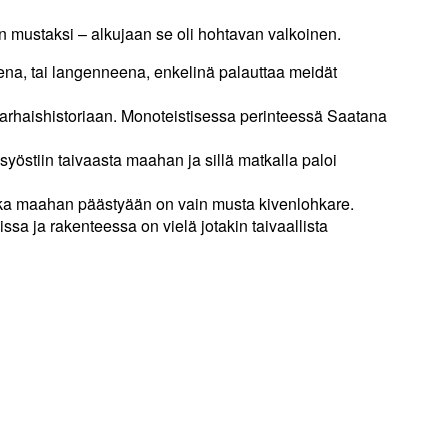
 mustaksi – alkujaan se oli hohtavan valkoinen.
ena, tai langenneena, enkelinä palauttaa meidät
rhaishistoriaan. Monoteistisessa perinteessä Saatana
syöstiin taivaasta maahan ja sillä matkalla paloi
joka maahan päästyään on vain musta kivenlohkare.
sa ja rakenteessa on vielä jotakin taivaallista