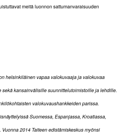
istuttavat meitä luonnon sattumanvaraisuuden
n helsinkiläinen vapaa valokuvaaja ja valokuvaa
sekä kansainvälisille suunnittelutoimistoille ja lehdille.
nkilökohtaisten valokuvaushankkeiden parissa.
yhteisnäyttelyissä Suomessa, Espanjassa, Kroatiassa,
a. Vuonna 2014 Taiteen edistämiskeskus myönsi