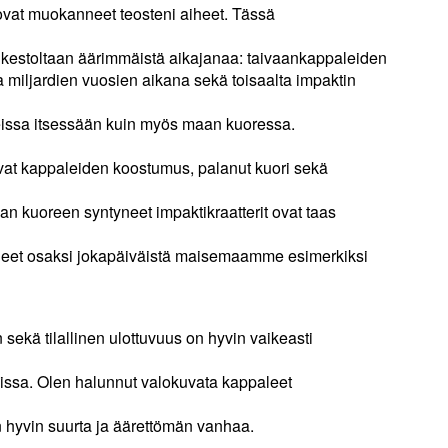
 ovat muokanneet teosteni aiheet. Tässä
ta kestoltaan äärimmäistä aikajanaa: taivaankappaleiden
iljardien vuosien aikana sekä toisaalta impaktin
leissa itsessään kuin myös maan kuoressa.
vat kappaleiden koostumus, palanut kuori sekä
an kuoreen syntyneet impaktikraatterit ovat taas
eet osaksi jokapäiväistä maisemaamme esimerkiksi
sekä tilallinen ulottuvuus on hyvin vaikeasti
eissa. Olen halunnut valokuvata kappaleet
 hyvin suurta ja äärettömän vanhaa.