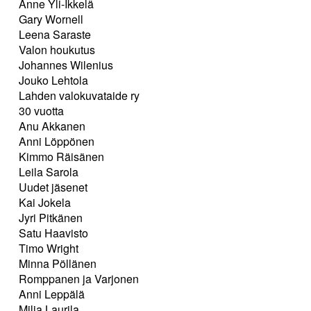
Anne Yli-Ikkelä
Gary Wornell
Leena Saraste
Valon houkutus
Johannes Wilenius
Jouko Lehtola
Lahden valokuvataide ry
30 vuotta
Anu Akkanen
Anni Löppönen
Kimmo Räisänen
Leila Sarola
Uudet jäsenet
Kai Jokela
Jyri Pitkänen
Satu Haavisto
Timo Wright
Minna Pöllänen
Romppanen ja Varjonen
Anni Leppälä
Milja Laurila