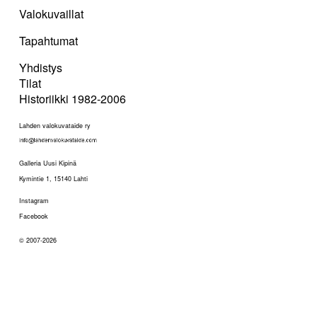
Valokuvaillat
Tapahtumat
Yhdistys
Tilat
Historiikki 1982-2006
Lahden valokuvataide ry
Galleria Uusi Kipinä
Kymintie 1, 15140 Lahti
Instagram
Facebook
© 2007-2026