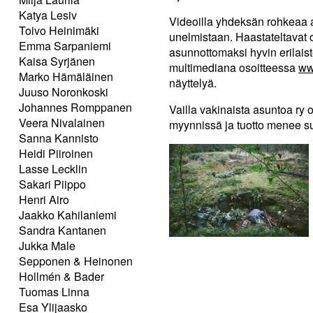
Katya Lesiv
Videoilla yhdeksän rohkeaa 
Toivo Heinimäki
unelmistaan. Haastateltavat 
Emma Sarpaniemi
asunnottomaksi hyvin erilaist
Kaisa Syrjänen
multimediana osoitteessa
ww
Marko Hämäläinen
näyttelyä.
Juuso Noronkoski
Johannes Romppanen
Vailla vakinaista asuntoa ry 
Veera Nivalainen
myynnissä ja tuotto menee s
Sanna Kannisto
Heidi Piiroinen
Lasse Lecklin
Sakari Piippo
Henri Airo
Jaakko Kahilaniemi
Sandra Kantanen
Jukka Male
Sepponen & Heinonen
Hollmén & Bader
Tuomas Linna
Esa Ylijaasko