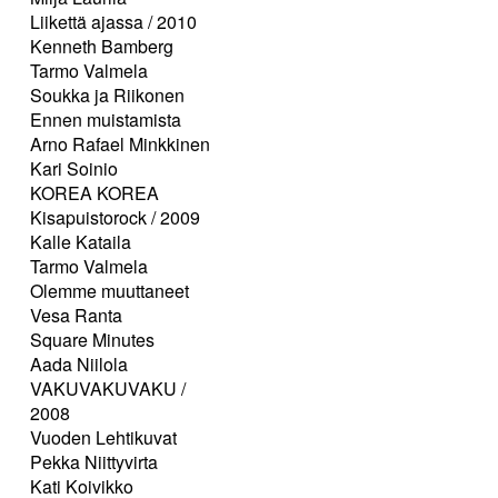
Liikettä ajassa / 2010
Kenneth Bamberg
Tarmo Valmela
Soukka ja Riikonen
Ennen muistamista
Arno Rafael Minkkinen
Kari Soinio
KOREA KOREA
Kisapuistorock / 2009
Kalle Kataila
Tarmo Valmela
Olemme muuttaneet
Vesa Ranta
Square Minutes
Aada Niilola
VAKUVAKUVAKU /
2008
Vuoden Lehtikuvat
Pekka Niittyvirta
Kati Koivikko