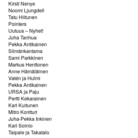
Kirsti Nenye
Noomi Ljungdell
Tatu Hiltunen
Pointers
Uutuus – Nyhet!
Juha Tanhua
Pekka Antikainen
Silmänkantama
Sami Parkkinen
Markus Henttonen
Anne Hämäläinen
Vatén ja Hulmi
Pekka Antikainen
URSA ja Paju
Pertti Kekarainen
Kari Kuitunen
Mitro Kontturi
Juha-Pekka Inkinen
Kari Soinio
Taipale ja Takatalo