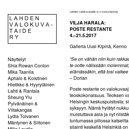
Lahden valokuvataide ry:n kutsunäyttely
VILJA HARALA:
POSTE RESTANTE
4.–21.5.2017
Galleria Uusi Kipinä, Kenno
”Se on vähän niin kuin rakka
Näyttelyt
te ootte nälissään molemmat, 
Shia Rowan Conlon
elämässäkin, että tosi vaikee
Mika Taanila
– Dorian
Aphalo & Koistinen
Hietikko & Hyyryläinen
Poste restante on valokuvaa
Lahti & Rantala
teoskokonaisuus. Teoksen va
Sheung Yiu
Helsingin keskuspuistosta; 
Pylvänäinen &
syksyyn. Nämä hylätyt nukkum
Viitakangas
muistuttava asia ja nyt niist
Lydia Toivanen
tuntumassa piilossa katseilta
Mäntynen & Siitonen
sijainti keskellä Helsinkiä o
Milja Laurila