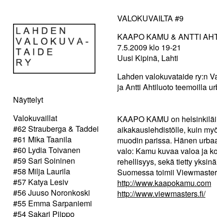
VALOKUVAILTA #9
KAAPO KAMU & ANTTI AH
7.5.2009 klo 19-21
Uusi Kipinä, Lahti
Lahden valokuvataide ry:n V
ja Antti Ahtiluoto teemoilla 
Näyttelyt
Valokuvaillat
KAAPO KAMU on helsinkiläine
#62 Strauberga & Taddei
aikakauslehdistölle, kuin myö
#61 Mika Taanila
muodin parissa. Hänen urbaa
#60 Lydia Toivanen
valo: Kamu kuvaa valoa ja ko
#59 Sari Soininen
rehellisyys, sekä tietty yks
#58 Milja Laurila
Suomessa toimii Viewmaster
#57 Katya Lesiv
http://www.kaapokamu.com
#56 Juuso Noronkoski
http://www.viewmasters.fi/
#55 Emma Sarpaniemi
#54 Sakari Piippo