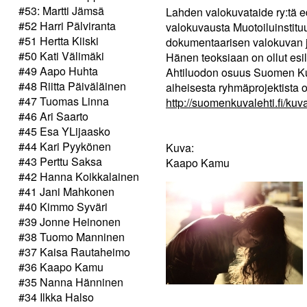
#53: Martti Jämsä
Lahden valokuvataide ry:tä
#52 Harri Pälviranta
valokuvausta Muotoiluinstituu
#51 Hertta Kiiski
dokumentaarisen valokuvan ja
#50 Kati Välimäki
Hänen teoksiaan on ollut esi
#49 Aapo Huhta
Ahtiluodon osuus Suomen Ku
#48 Riitta Päiväläinen
aiheisesta ryhmäprojektista o
#47 Tuomas Linna
http://suomenkuvalehti.fi/kuv
#46 Ari Saarto
#45 Esa YLijaasko
#44 Kari Pyykönen
Kuva:
#43 Perttu Saksa
Kaapo Kamu
#42 Hanna Koikkalainen
#41 Jani Mahkonen
#40 Kimmo Syväri
#39 Jonne Heinonen
#38 Tuomo Manninen
#37 Kaisa Rautaheimo
#36 Kaapo Kamu
#35 Nanna Hänninen
#34 Ilkka Halso