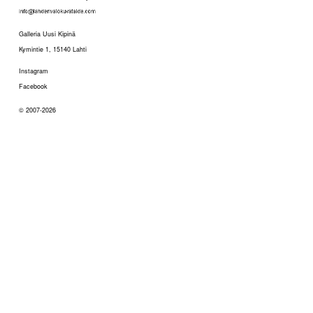
Galleria Uusi Kipinä
Kymintie 1, 15140 Lahti
Instagram
Facebook
© 2007-2026