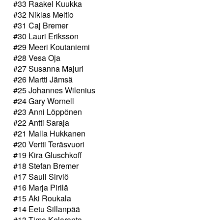
#33 Raakel Kuukka
#32 Niklas Meltio
#31 Caj Bremer
#30 Lauri Eriksson
#29 Meeri Koutaniemi
#28 Vesa Oja
#27 Susanna Majuri
#26 Martti Jämsä
#25 Johannes Wilenius
#24 Gary Wornell
#23 Anni Löppönen
#22 Antti Saraja
#21 Malla Hukkanen
#20 Vertti Teräsvuori
#19 Kira Gluschkoff
#18 Stefan Bremer
#17 Sauli Sirviö
#16 Marja Pirilä
#15 Aki Roukala
#14 Eetu Sillanpää
#13 Timo Kelaranta