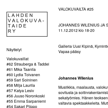
VALOKUVAILTA #25
JOHANNES WILENIUS JA
11.12.2012 klo 18-20
Galleria Uusi Kipinä, Kyminti
Näyttelyt
Vapaa pääsy
Valokuvaillat
#62 Strauberga & Taddei
#61 Mika Taanila
#60 Lydia Toivanen
Johannes Wilenius
#59 Sari Soininen
#58 Milja Laurila
Musiikkia, maalausta, valokuv
#57 Katya Lesiv
sovitusta ja soitinrakentamist
#56 Juuso Noronkoski
sekatyömies. Hänen teoksens
#55 Emma Sarpaniemi
valtavia spektaakkeleita. Mutt
#54 Sakari Piippo