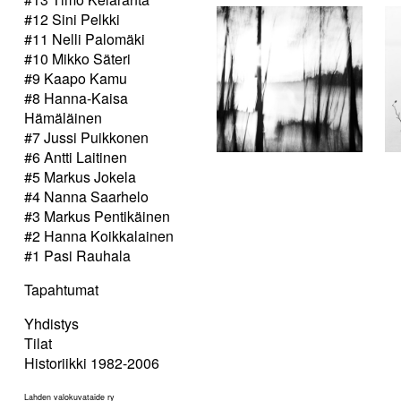
#12 Sini Pelkki
#11 Nelli Palomäki
#10 Mikko Säteri
#9 Kaapo Kamu
#8 Hanna-Kaisa
Hämäläinen
#7 Jussi Puikkonen
#6 Antti Laitinen
#5 Markus Jokela
#4 Nanna Saarhelo
#3 Markus Pentikäinen
#2 Hanna Koikkalainen
#1 Pasi Rauhala
Tapahtumat
Yhdistys
Tilat
Historiikki 1982-2006
Lahden valokuvataide ry