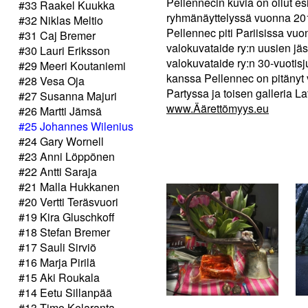
Pellennecin kuvia on ollut es
#33 Raakel Kuukka
ryhmänäyttelyssä vuonna 201
#32 Niklas Meltio
Pellennec piti Pariisissa v
#31 Caj Bremer
valokuvataide ry:n uusien j
#30 Lauri Eriksson
valokuvataide ry:n 30-vuoti
#29 Meeri Koutaniemi
kanssa Pellennec on pitänyt 
#28 Vesa Oja
Partyssa ja toisen galleria L
#27 Susanna Majuri
www.Äärettömyys.eu
#26 Martti Jämsä
#25 Johannes Wilenius
#24 Gary Wornell
#23 Anni Löppönen
#22 Antti Saraja
#21 Malla Hukkanen
#20 Vertti Teräsvuori
#19 Kira Gluschkoff
#18 Stefan Bremer
#17 Sauli Sirviö
#16 Marja Pirilä
#15 Aki Roukala
#14 Eetu Sillanpää
#13 Timo Kelaranta