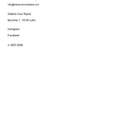
Galleria Uusi Kipinä
Kymintie 1, 15140 Lahti
Instagram
Facebook
© 2007-2026