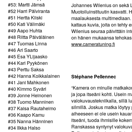
#53: Martti Jämsä
Johannes Wilenius on sekä Li
#52 Harri Pälviranta
Muotoiluinstituutin kasvatti.
#51 Hertta Kiiski
maalauksesta multimediaan. E
#50 Kati Välimäki
kattaus kuvia, joita on tehty er
#49 Aapo Huhta
Wilenius seuraa päivittäin in
#48 Riitta Päiväläinen
on hänen mukaansa tehokas 
#47 Tuomas Linna
www.cameratuning.fi
#46 Ari Saarto
#45 Esa YLijaasko
#44 Kari Pyykönen
#43 Perttu Saksa
#42 Hanna Koikkalainen
Stéphane Pellennec
#41 Jani Mahkonen
“Kamera on minulle matkakon
#40 Kimmo Syväri
ja jopa itseäni kohti. Usein 
#39 Jonne Heinonen
valokuvaustekniikalla, sillä l
#38 Tuomo Manninen
silmillä. Joskus matka löytyy
#37 Kaisa Rautaheimo
aiheeseen ei ole usein kauan 
#36 Kaapo Kamu
itseäni, tuoda ihmisille koke
#35 Nanna Hänninen
Ranskassa syntynyt valokuva
#34 Ilkka Halso