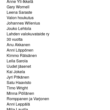
Anne Yli-Ikkelä
Gary Wornell
Leena Saraste
Valon houkutus
Johannes Wilenius
Jouko Lehtola
Lahden valokuvataide ry
30 vuotta
Anu Akkanen
Anni Löppönen
Kimmo Räisänen
Leila Sarola
Uudet jäsenet
Kai Jokela
Jyri Pitkänen
Satu Haavisto
Timo Wright
Minna Pöllänen
Romppanen ja Varjonen
Anni Leppälä
Milja Laurila