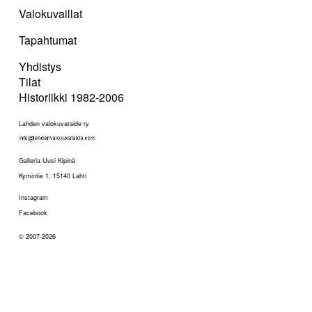
Valokuvaillat
Tapahtumat
Yhdistys
Tilat
Historiikki 1982-2006
Lahden valokuvataide ry
Galleria Uusi Kipinä
Kymintie 1, 15140 Lahti
Instagram
Facebook
© 2007-2026