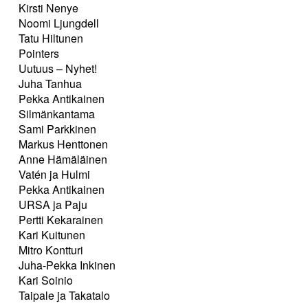
Kirsti Nenye
Noomi Ljungdell
Tatu Hiltunen
Pointers
Uutuus – Nyhet!
Juha Tanhua
Pekka Antikainen
Silmänkantama
Sami Parkkinen
Markus Henttonen
Anne Hämäläinen
Vatén ja Hulmi
Pekka Antikainen
URSA ja Paju
Pertti Kekarainen
Kari Kuitunen
Mitro Kontturi
Juha-Pekka Inkinen
Kari Soinio
Taipale ja Takatalo