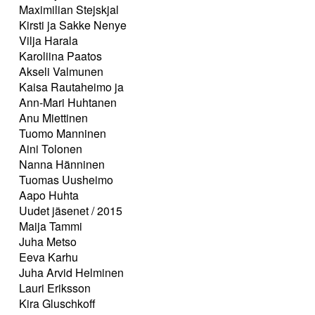
Maximilian Stejskjal
Kirsti ja Sakke Nenye
Vilja Harala
Karoliina Paatos
Akseli Valmunen
Kaisa Rautaheimo ja
Ann-Mari Huhtanen
Anu Miettinen
Tuomo Manninen
Aini Tolonen
Nanna Hänninen
Tuomas Uusheimo
Aapo Huhta
Uudet jäsenet / 2015
Maija Tammi
Juha Metso
Eeva Karhu
Juha Arvid Helminen
Lauri Eriksson
Kira Gluschkoff