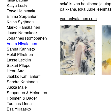
sekä kuvaa haptisena ja utop
Katya Lesiv
paikkana, joka uudelleenmääri
Toivo Heinimäki
Emma Sarpaniemi
veeranivalainen.com
Kaisa Syrjänen
Marko Hämäläinen
Juuso Noronkoski
Johannes Romppanen
Veera Nivalainen
Sanna Kannisto
Heidi Piiroinen
Lasse Lecklin
Sakari Piippo
Henri Airo
Jaakko Kahilaniemi
Sandra Kantanen
Jukka Male
Sepponen & Heinonen
Hollmén & Bader
Tuomas Linna
Esa Ylijaasko