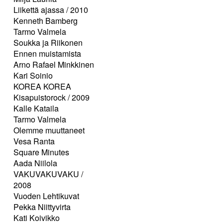
Liikettä ajassa / 2010
Kenneth Bamberg
Tarmo Valmela
Soukka ja Riikonen
Ennen muistamista
Arno Rafael Minkkinen
Kari Soinio
KOREA KOREA
Kisapuistorock / 2009
Kalle Kataila
Tarmo Valmela
Olemme muuttaneet
Vesa Ranta
Square Minutes
Aada Niilola
VAKUVAKUVAKU /
2008
Vuoden Lehtikuvat
Pekka Niittyvirta
Kati Koivikko