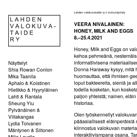
Lahden valokuvataide ry:n kutsunäyttely
VEERA NIVALAINEN:
HONEY, MILK AND EGGS
8.–25.4.2021
Honey, Milk and Eggs on val
kehoa pehmeänä, nestemäisen
informatiivisena materiaalis
Näyttelyt
Donna Haraway kysyy, mitä h
Shia Rowan Conlon
huomauttaa, että ihmisen ge
Mika Taanila
loput bakteereita, sieniä ja a
Aphalo & Koistinen
todella kosketan, kun koske
Hietikko & Hyyryläinen
paljon yhteistä; nainen, eläi
Lahti & Rantala
historiaa.
Sheung Yiu
Pylvänäinen &
Olen työskennellyt valokuvan
Viitakangas
pääasiallisesti eläinperäisiä
Lydia Toivanen
kiinnostus valokuvan materia
Mäntynen & Siitonen
interaktiivismpana osana. T
Milja Laurila