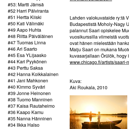
#53: Martti Jämsä
#52 Harri Pälviranta
#51 Hertta Kiiski
Lahden valokuvataide ry:tä 
#50 Kati Välimäki
Budapestistä Moholy-Nagy Uni
#49 Aapo Huhta
palannut Saari opiskelee Muo
#48 Riitta Päiväläinen
vuosikurssilla viimeistä vuo
#47 Tuomas Linna
ovat hänen mielestään hankal
#46 Ari Saarto
Maiju Saari on mukana Muotoi
#45 Esa YLijaasko
kuvasarjallaan Örülök, hogy itt
#44 Kari Pyykönen
www.chicago.fi/artists/saari-m
#43 Perttu Saksa
#42 Hanna Koikkalainen
#41 Jani Mahkonen
Kuva:
#40 Kimmo Syväri
Aki Roukala, 2010
#39 Jonne Heinonen
#38 Tuomo Manninen
#37 Kaisa Rautaheimo
#36 Kaapo Kamu
#35 Nanna Hänninen
#34 Ilkka Halso