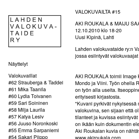
VALOKUVAILTA #15
AKI ROUKALA & MAIJU SA
12.10.2010 klo 18-20
Uusi Kipinä, Lahti
Lahden valokuvataide ry:n Va
jossa esiintyvät valokuvaajat
Näyttelyt
Valokuvaillat
AKI ROUKALA toimii Image 
#62 Strauberga & Taddei
Mondo ja Viini. Työn ohella R
#61 Mika Taanila
on työn alla useita. Itseopp
#60 Lydia Toivanen
erityisesti kirjastosta.
#59 Sari Soininen
"Kuvani pyrkivät nykyisessä 
#58 Milja Laurila
valokuvina, sen sijaan että ol
#57 Katya Lesiv
tilanteet ja kuvissa esiintyvä
#56 Juuso Noronkoski
on ikään kuin dokumentin ele
#55 Emma Sarpaniemi
Aki Roukalan kuvia on nähtäv
#54 Sakari Piippo
www.akiroukala.com