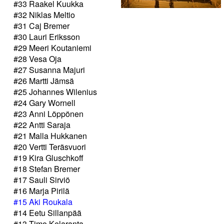
#33 Raakel Kuukka
#32 Niklas Meltio
#31 Caj Bremer
#30 Lauri Eriksson
#29 Meeri Koutaniemi
#28 Vesa Oja
#27 Susanna Majuri
#26 Martti Jämsä
#25 Johannes Wilenius
#24 Gary Wornell
#23 Anni Löppönen
#22 Antti Saraja
#21 Malla Hukkanen
#20 Vertti Teräsvuori
#19 Kira Gluschkoff
#18 Stefan Bremer
#17 Sauli Sirviö
#16 Marja Pirilä
#15 Aki Roukala
#14 Eetu Sillanpää
#13 Timo Kelaranta