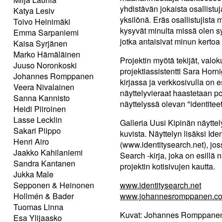
yhdistävän jokaista osallistu
Katya Lesiv
yksilönä. Eräs osallistujista 
Toivo Heinimäki
kysyvät minulta missä olen s
Emma Sarpaniemi
jotka antaisivat minun kertoa
Kaisa Syrjänen
Marko Hämäläinen
Projektin myötä tekijät, val
Juuso Noronkoski
projektiassistentti Sara Horni
Johannes Romppanen
kirjassa ja verkkosivulla on 
Veera Nivalainen
näyttelyvieraat haastetaan p
Sanna Kannisto
näyttelyssä olevan "identitee
Heidi Piiroinen
Lasse Lecklin
Galleria Uusi Kipinän näyttel
Sakari Piippo
kuvista. Näyttelyn lisäksi Ide
Henri Airo
(www.identitysearch.net), jossa
Jaakko Kahilaniemi
Search -kirja, joka on esillä
Sandra Kantanen
projektin kotisivujen kautta.
Jukka Male
Sepponen & Heinonen
www.identitysearch.net
Hollmén & Bader
www.johannesromppanen.c
Tuomas Linna
Kuvat: Johannes Romppane
Esa Ylijaasko