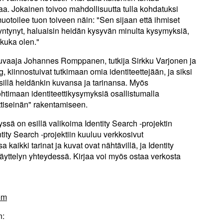
jaa. Jokainen toivoo mahdollisuutta tulla kohdatuksi
muotoilee tuon toiveen näin: "Sen sijaan että ihmiset
yntynyt, haluaisin heidän kysyvän minulta kysymyksiä,
 kuka olen."
okuvaaja Johannes Romppanen, tutkija Sirkku Varjonen ja
g, kiinnostuivat tutkimaan omia identiteettejään, ja siksi
esillä heidänkin kuvansa ja tarinansa. Myös
ohtimaan identiteettikysymyksiä osallistumalla
ttiseinän" rakentamiseen.
yssä on esillä valikoima Identity Search -projektin
ntity Search -projektiin kuuluu verkkosivut
 kaikki tarinat ja kuvat ovat nähtävillä, ja Identity
 näyttelyn yhteydessä. Kirjaa voi myös ostaa verkosta
om
n: