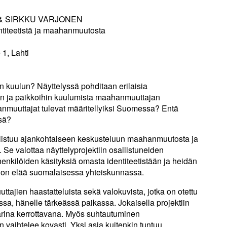
 SIRKKU VARJONEN
dentiteetistä ja maahanmuutosta
 1, Lahti
n kuulun? Näyttelyssä pohditaan erilaisia
iin ja paikkoihin kuulumista maahanmuuttajan
muuttajat tulevat määritellyiksi Suomessa? Entä
nsä?
allistuu ajankohtaiseen keskusteluun maahanmuutosta ja
Se valottaa näyttelyprojektiin osallistuneiden
nkilöiden käsityksiä omasta identiteetistään ja heidän
a on elää suomalaisessa yhteiskunnassa.
ajien haastatteluista sekä valokuvista, jotka on otettu
ssa, hänelle tärkeässä paikassa. Jokaisella projektiin
tarina kerrottavana. Myös suhtautuminen
vaihtelee kovasti. Yksi asia kuitenkin tuntuu