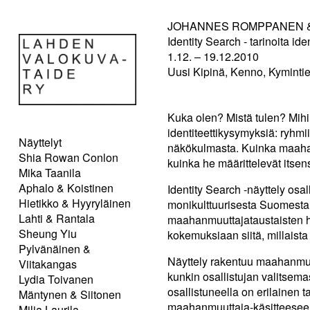
JOHANNES ROMPPANEN &
Identity Search - tarinoita i
1.12. – 19.12.2010
Uusi Kipinä, Kenno, Kymintie
Kuka olen? Mistä tulen? Mihi
identiteettikysymyksiä: ryhm
Näyttelyt
näkökulmasta. Kuinka maahan
Shia Rowan Conlon
kuinka he määrittelevät itse
Mika Taanila
Aphalo & Koistinen
Identity Search -näyttely os
Hietikko & Hyyryläinen
monikulttuurisesta Suomesta. 
Lahti & Rantala
maahanmuuttajataustaisten he
Sheung Yiu
kokemuksiaan siitä, millaist
Pylvänäinen &
Näyttely rakentuu maahanmuutt
Viitakangas
kunkin osallistujan valitsema
Lydia Toivanen
osallistuneella on erilainen 
Mäntynen & Siitonen
maahanmuuttaja-käsitteeseen 
Milja Laurila