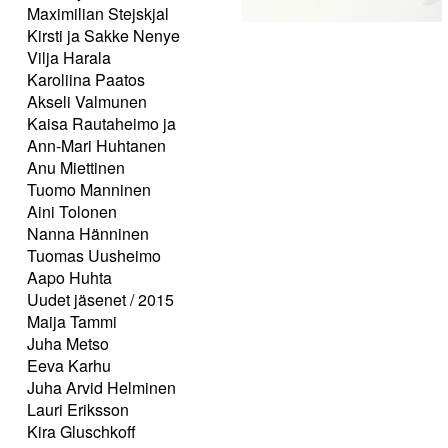
Maximilian Stejskjal
Kirsti ja Sakke Nenye
Vilja Harala
Karoliina Paatos
Akseli Valmunen
Kaisa Rautaheimo ja
Ann-Mari Huhtanen
Anu Miettinen
Tuomo Manninen
Aini Tolonen
Nanna Hänninen
Tuomas Uusheimo
Aapo Huhta
Uudet jäsenet / 2015
Maija Tammi
Juha Metso
Eeva Karhu
Juha Arvid Helminen
Lauri Eriksson
Kira Gluschkoff