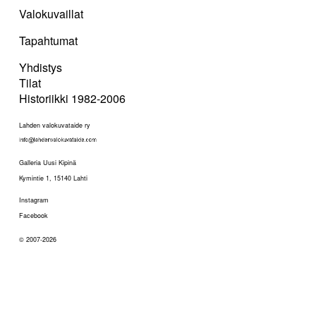
Valokuvaillat
Tapahtumat
Yhdistys
Tilat
Historiikki 1982-2006
Lahden valokuvataide ry
Galleria Uusi Kipinä
Kymintie 1, 15140 Lahti
Instagram
Facebook
© 2007-2026