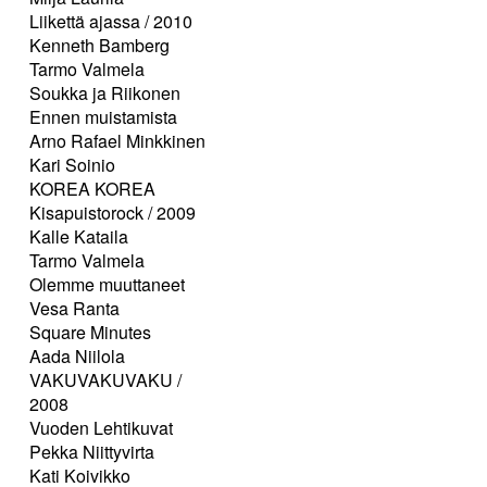
Liikettä ajassa / 2010
Kenneth Bamberg
Tarmo Valmela
Soukka ja Riikonen
Ennen muistamista
Arno Rafael Minkkinen
Kari Soinio
KOREA KOREA
Kisapuistorock / 2009
Kalle Kataila
Tarmo Valmela
Olemme muuttaneet
Vesa Ranta
Square Minutes
Aada Niilola
VAKUVAKUVAKU /
2008
Vuoden Lehtikuvat
Pekka Niittyvirta
Kati Koivikko