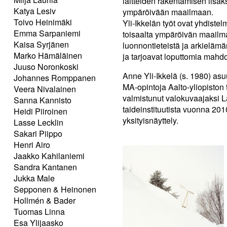
laitteiden rakentamisen lisä
Katya Lesiv
ympäröivään maailmaan.
Toivo Heinimäki
Yli-Ikkelän työt ovat yhdistel
Emma Sarpaniemi
toisaalta ympäröivän maailm
Kaisa Syrjänen
luonnontieteistä ja arkielämän
Marko Hämäläinen
ja tarjoavat loputtomia mahdo
Juuso Noronkoski
Anne Yli-Ikkelä (s. 1980) asu
Johannes Romppanen
MA-opintoja Aalto-yliopiston
Veera Nivalainen
valmistunut valokuvaajaksi 
Sanna Kannisto
taideinstituutista vuonna 201
Heidi Piiroinen
yksityisnäyttely.
Lasse Lecklin
Sakari Piippo
Henri Airo
Jaakko Kahilaniemi
Sandra Kantanen
Jukka Male
Sepponen & Heinonen
Hollmén & Bader
Tuomas Linna
Esa Ylijaasko