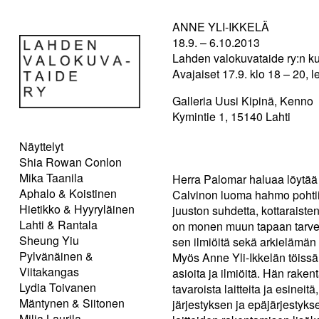
ANNE YLI-IKKELÄ
18.9. – 6.10.2013
Lahden valokuvataide ry:n ku
Avajaiset 17.9. klo 18 – 20, l
Galleria Uusi Kipinä, Kenno
Kymintie 1, 15140 Lahti
Näyttelyt
Shia Rowan Conlon
Mika Taanila
Herra Palomar haluaa löytää k
Aphalo & Koistinen
Calvinon luoma hahmo pohtii 
Hietikko & Hyyryläinen
juuston suhdetta, kottaraiste
Lahti & Rantala
on monen muun tapaan tarve j
Sheung Yiu
sen ilmiöitä sekä arkielämän 
Pylvänäinen &
Myös Anne Yli-Ikkelän töissä
Viitakangas
asioita ja ilmiöitä. Hän raken
Lydia Toivanen
tavaroista laitteita ja esineit
Mäntynen & Siitonen
järjestyksen ja epäjärjestyks
Milja Laurila