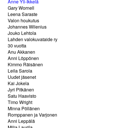
Anne Yli-Ikkelä
Gary Wornell
Leena Saraste
Valon houkutus
Johannes Wilenius
Jouko Lehtola
Lahden valokuvataide ry
30 vuotta
Anu Akkanen
Anni Löppönen
Kimmo Räisänen
Leila Sarola
Uudet jäsenet
Kai Jokela
Jyri Pitkänen
Satu Haavisto
Timo Wright
Minna Pöllänen
Romppanen ja Varjonen
Anni Leppälä
Milja Laurila