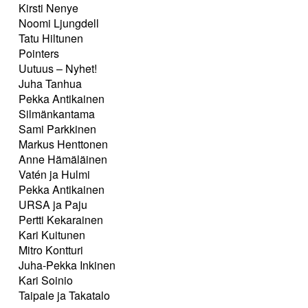
Kirsti Nenye
Noomi Ljungdell
Tatu Hiltunen
Pointers
Uutuus – Nyhet!
Juha Tanhua
Pekka Antikainen
Silmänkantama
Sami Parkkinen
Markus Henttonen
Anne Hämäläinen
Vatén ja Hulmi
Pekka Antikainen
URSA ja Paju
Pertti Kekarainen
Kari Kuitunen
Mitro Kontturi
Juha-Pekka Inkinen
Kari Soinio
Taipale ja Takatalo