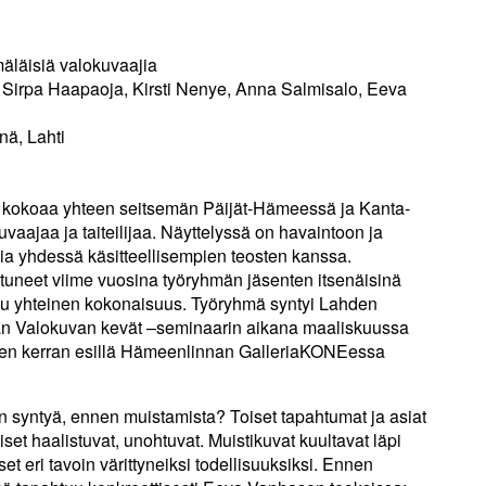
äläisiä valokuvaajia
to, Sirpa Haapaoja, Kirsti Nenye, Anna Salmisalo, Eeva
nä, Lahti
 kokoaa yhteen seitsemän Päijät-Hämeessä ja Kanta-
aajaa ja taiteilijaa. Näyttelyssä on havaintoon ja
ia yhdessä käsitteellisempien teosten kanssa.
stuneet viime vuosina työryhmän jäsenten itsenäisinä
ettu yhteinen kokonaisuus. Työryhmä syntyi Lahden
män Valokuvan kevät –seminaarin aikana maaliskuussa
sen kerran esillä Hämeenlinnan GalleriaKONEessa
n syntyä, ennen muistamista? Toiset tapahtumat ja asiat
set haalistuvat, unohtuvat. Muistikuvat kuultavat läpi
eri tavoin värittyneiksi todellisuuksiksi. Ennen