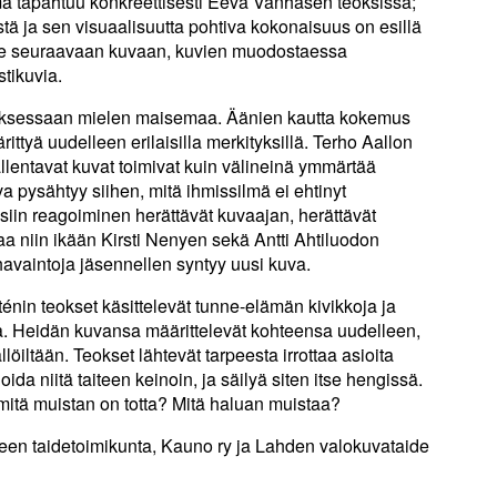
ä tapahtuu konkreettisesti Eeva Vanhasen teoksissa;
tä ja sen visuaalisuutta pohtiva kokonaisuus on esillä
kee seuraavaan kuvaan, kuvien muodostaessa
stikuvia.
oksessaan mielen maisemaa. Äänien kautta kokemus
ittyä uudelleen erilaisilla merkityksillä. Terho Aallon
tallentavat kuvat toimivat kuin välineinä ymmärtää
a pysähtyy siihen, mitä ihmissilmä ei ehtinyt
nteisiin reagoiminen herättävät kuvaajan, herättävät
aa niin ikään Kirsti Nenyen sekä Antti Ahtiluodon
havaintoja jäsennellen syntyy uusi kuva.
nin teokset käsittelevät tunne-elämän kivikkoja ja
a. Heidän kuvansa määrittelevät kohteensa uudelleen,
löiltään. Teokset lähtevät tarpeesta irrottaa asioita
ida niitä taiteen keinoin, ja säilyä siten itse hengissä.
 mitä muistan on totta? Mitä haluan muistaa?
een taidetoimikunta, Kauno ry ja Lahden valokuvataide