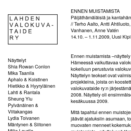
ENNEN MUISTAMISTA
Päijäthämäläisiä ja kantahäm
// Terho Aalto, Antti Ahtiluo
Vanhanen, Anne Vatén
14.10. – 1.11.2009, Uusi Kipi
Ennen muistamista –näyttely
Näyttelyt
Hämeessä vaikuttavaa valokuv
Shia Rowan Conlon
kokeiluun perustuvia valokuv
Mika Taanila
Näyttelyn teokset ovat valmi
Aphalo & Koistinen
projekteina, joista on koost
Hietikko & Hyyryläinen
valokuvataide ry:n järjestä
Lahti & Rantala
2008. Näyttely oli ensimmäi
Sheung Yiu
kesäkuussa 2009.
Pylvänäinen &
Viitakangas
Mitä tapahtui ennen muistoje
Lydia Toivanen
jäävät ajatuksiin asumaan, toi
Mäntynen & Siitonen
muovaten menneet kokemukset 
Milja Laurila