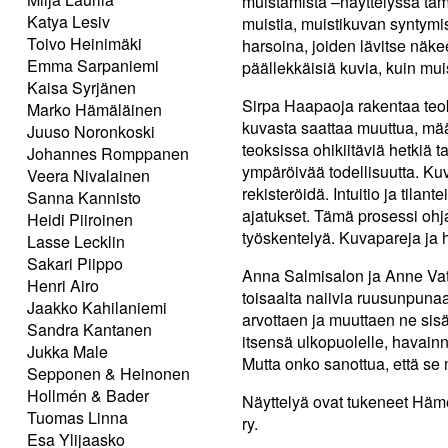
muistamista –näyttelyssä täm
Katya Lesiv
muistia, muistikuvan syntymis
Toivo Heinimäki
harsoina, joiden lävitse nä
Emma Sarpaniemi
päällekkäisiä kuvia, kuin mui
Kaisa Syrjänen
Sirpa Haapaoja rakentaa te
Marko Hämäläinen
kuvasta saattaa muuttua, määr
Juuso Noronkoski
teoksissa ohikiitäviä hetkiä 
Johannes Romppanen
ympäröivää todellisuutta. Kuv
Veera Nivalainen
rekisteröidä. Intuitio ja tila
Sanna Kannisto
ajatukset. Tämä prosessi ohj
Heidi Piiroinen
työskentelyä. Kuvapareja ja 
Lasse Lecklin
Sakari Piippo
Anna Salmisalon ja Anne Vaté
Henri Airo
toisaalta naiivia ruusunpuna
Jaakko Kahilaniemi
arvottaen ja muuttaen ne sisäl
Sandra Kantanen
itsensä ulkopuolelle, havainno
Jukka Male
Mutta onko sanottua, että se
Sepponen & Heinonen
Hollmén & Bader
Näyttelyä ovat tukeneet Häm
Tuomas Linna
ry.
Esa Ylijaasko