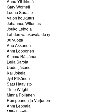
Anne Yli-Ikkelä
Gary Wornell
Leena Saraste
Valon houkutus
Johannes Wilenius
Jouko Lehtola
Lahden valokuvataide ry
30 vuotta
Anu Akkanen
Anni Löppönen
Kimmo Räisänen
Leila Sarola
Uudet jäsenet
Kai Jokela
Jyri Pitkänen
Satu Haavisto
Timo Wright
Minna Pöllänen
Romppanen ja Varjonen
Anni Leppälä
Milja Laurila