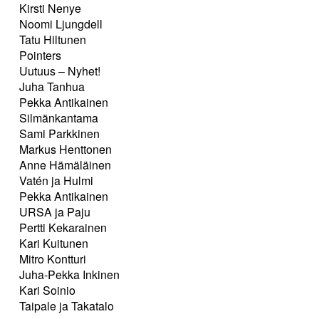
Kirsti Nenye
Noomi Ljungdell
Tatu Hiltunen
Pointers
Uutuus – Nyhet!
Juha Tanhua
Pekka Antikainen
Silmänkantama
Sami Parkkinen
Markus Henttonen
Anne Hämäläinen
Vatén ja Hulmi
Pekka Antikainen
URSA ja Paju
Pertti Kekarainen
Kari Kuitunen
Mitro Kontturi
Juha-Pekka Inkinen
Kari Soinio
Taipale ja Takatalo