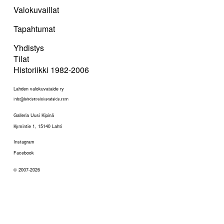
Valokuvaillat
Tapahtumat
Yhdistys
Tilat
Historiikki 1982-2006
Lahden valokuvataide ry
Galleria Uusi Kipinä
Kymintie 1, 15140 Lahti
Instagram
Facebook
© 2007-2026