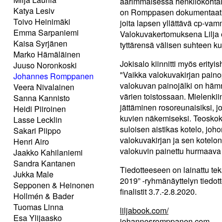
äärimmäisessä henkilökohtai
Katya Lesiv
on Romppasen dokumentaatio 
Toivo Heinimäki
joita lapsen yllättävä cp-v
Emma Sarpaniemi
Valokuvakertomuksena Lilja 
Kaisa Syrjänen
tyttärensä välisen suhteen 
Marko Hämäläinen
Jokisalo kiinnitti myös erityi
Juuso Noronkoski
"Vaikka valokuvakirjan paino
Johannes Romppanen
valokuvan painojälki on hämm
Veera Nivalainen
värien toistossaan. Mielenkii
Sanna Kannisto
jättäminen rosoreunaisiksi, j
Heidi Piiroinen
kuvien näkemiseksi. Teoskok
Lasse Lecklin
suloisen aistikas kotelo, johon
Sakari Piippo
valokuvakirjan ja sen kotelon 
Henri Airo
valokuvin painettu hurmaava
Jaakko Kahilaniemi
Sandra Kantanen
Tiedotteeseen on lainattu te
Jukka Male
2019” -ryhmänäyttelyn tiedott
Sepponen & Heinonen
finalistit 3.7.-2.8.2020.
Hollmén & Bader
Tuomas Linna
liljabook.com/
Esa Ylijaasko
johannesromppanen.com