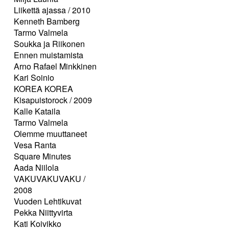
Liikettä ajassa / 2010
Kenneth Bamberg
Tarmo Valmela
Soukka ja Riikonen
Ennen muistamista
Arno Rafael Minkkinen
Kari Soinio
KOREA KOREA
Kisapuistorock / 2009
Kalle Kataila
Tarmo Valmela
Olemme muuttaneet
Vesa Ranta
Square Minutes
Aada Niilola
VAKUVAKUVAKU /
2008
Vuoden Lehtikuvat
Pekka Niittyvirta
Kati Koivikko