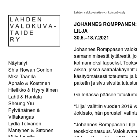
Lahden valokuvataide ry:n kutsunäyttely
JOHANNES ROMPPANEN:
LILJA
30.6.–18.7.2021
Johannes Romppasen valokuva
samannimisestä tyttärestä,
kolmanneksi lapseksi. Teok
Näyttelyt
arkea, jossa sairaalakäynnit 
Shia Rowan Conlon
käsityömäisesti toteutettu ja 
Mika Taanila
paketin ja sivu sivulta tutus
Aphalo & Koistinen
Hietikko & Hyyryläinen
Galleriassa pääsee tutustuma
Lahti & Rantala
Sheung Yiu
“Lilja” valittiin vuoden 2019 
Pylvänäinen &
Jokisalo, hän perusteli valin
Viitakangas
Lydia Toivanen
"Johannes Romppasen Lilja o
Mäntynen & Siitonen
teoskokonaisuus. Valokuvatai
Milja Laurila