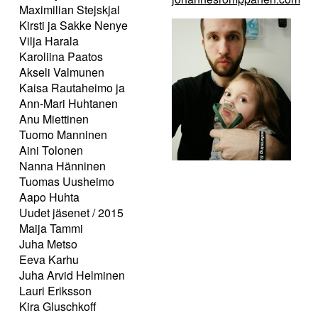
Maximilian Stejskjal
Kirsti ja Sakke Nenye
Vilja Harala
Karoliina Paatos
Akseli Valmunen
Kaisa Rautaheimo ja
Ann-Mari Huhtanen
Anu Miettinen
Tuomo Manninen
Aini Tolonen
Nanna Hänninen
Tuomas Uusheimo
Aapo Huhta
Uudet jäsenet / 2015
Maija Tammi
Juha Metso
Eeva Karhu
Juha Arvid Helminen
Lauri Eriksson
Kira Gluschkoff