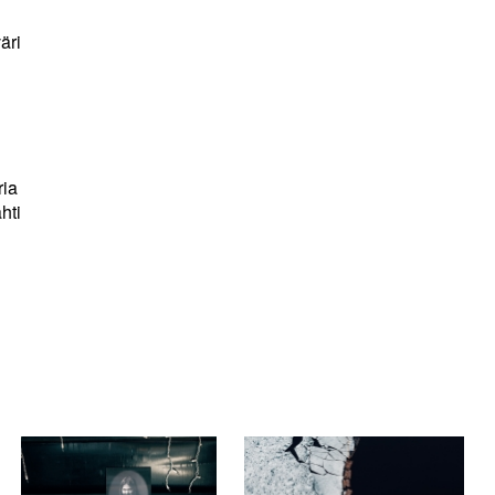
äri
ria
hti